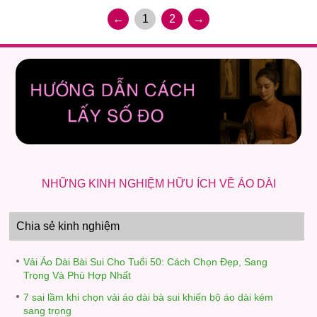
←
1
2
→
NHỮNG KINH NGHIỆM HỮU ÍCH VỀ ÁO DÀI
Chia sẻ kinh nghiệm
Vải Áo Dài Bài Sui Cho Tuổi 50: Cách Chọn Đẹp, Sang
Trọng Và Phù Hợp Nhất
7 sai lầm khi chọn vải áo dài bà sui khiến bộ áo dài kém
sang trọng