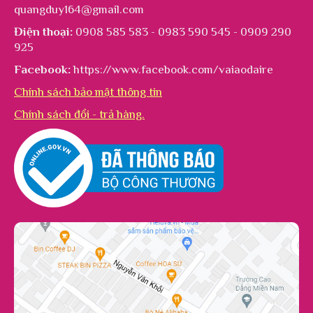
quangduy164@gmail.com
Điện thoại:
0908 585 583 - 0983 590 545 - 0909 290
925
Facebook:
https://www.facebook.com/vaiaodaire
Chính sách bảo mật thông tin
Chính sách đổi - trả hàng.