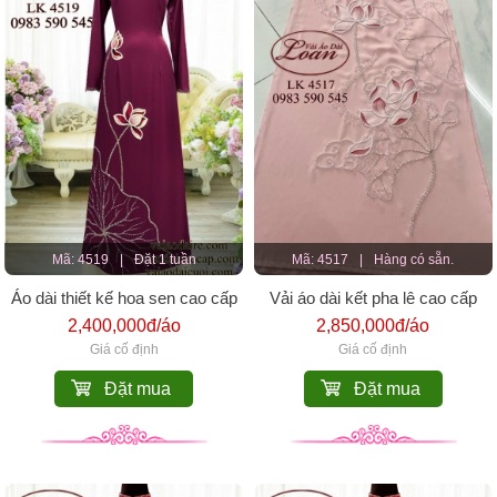
Mã: 4519
|
Đặt 1 tuần
Mã: 4517
|
Hàng có sẵn.
Áo dài thiết kế hoa sen cao cấp
Vải áo dài kết pha lê cao cấp
2,400,000đ/áo
2,850,000đ/áo
Giá cố định
Giá cố định
Đặt mua
Đặt mua