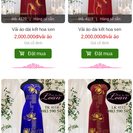
Mã: 4120
|
Hàng có sẵn.
Mã: 4119
|
Hàng có sẵn.
Vải áo dài kết hoa sen
Vải áo dài kết hoa sen
2,000,000đ/vải áo
2,000,000đ/vải áo
Giá cố định
Giá cố định
Đặt mua
Đặt mua