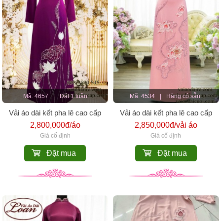
Mã: 4657
|
Đặt 1 tuần
Mã: 4534
|
Hàng có sẵn.
Vải áo dài kết pha lê cao cấp
Vải áo dài kết pha lê cao cấp
2,800,000đ/áo
2,850,000đ/vải áo
Giá cố định
Giá cố định
Đặt mua
Đặt mua