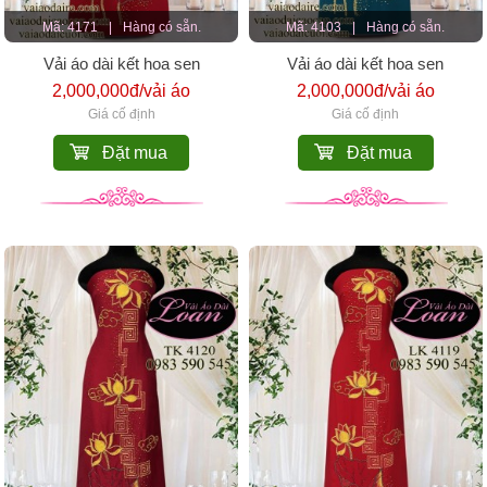
Mã: 4171
|
Hàng có sẵn.
Mã: 4103
|
Hàng có sẵn.
Vải áo dài kết hoa sen
Vải áo dài kết hoa sen
2,000,000đ/vải áo
2,000,000đ/vải áo
Giá cố định
Giá cố định
Đặt mua
Đặt mua