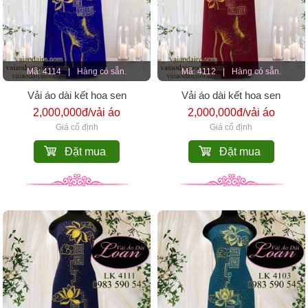
Mã: 4114
|
Hàng có sẵn.
Mã: 4112
|
Hàng có sẵn.
Vải áo dài kết hoa sen
Vải áo dài kết hoa sen
2,000,000đ/vải áo
2,000,000đ/vải áo
Giá cố định
Giá cố định
Đặt mua
Đặt mua