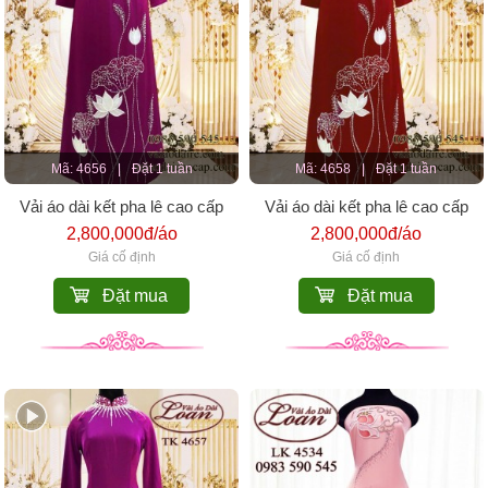
Mã: 4656
|
Đặt 1 tuần
Mã: 4658
|
Đặt 1 tuần
Vải áo dài kết pha lê cao cấp
Vải áo dài kết pha lê cao cấp
2,800,000đ/áo
2,800,000đ/áo
Giá cố định
Giá cố định
Đặt mua
Đặt mua