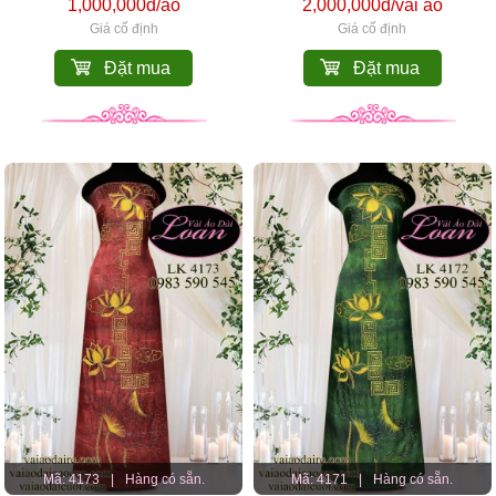
1,000,000đ/áo
2,000,000đ/vải áo
Giá cố định
Giá cố định
Đặt mua
Đặt mua
Mã: 4173
|
Hàng có sẵn.
Mã: 4171
|
Hàng có sẵn.