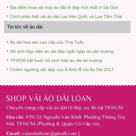
Địa điểm mua vải may áo dài rẻ đẹp mới nhất ở Sài Gòn
Cách phân biệt vải áo dài Lụa Hàn Quốc và Lụa Tằm Thái
Tin tức về áo dài
Áo dài hoa sen cao cấp của Thái Tuấn
Nữ sinh Nga diện áo dài đẹp ngất ngây tại sân trường
TP.HCM bắt buộc nữ sinh mặc áo dài tới trường
Chiêm ngưỡng sắc đẹp của Á Khôi lễ hội Áo Dài 2017
SHOP VẢI ÁO DÀI LOAN
Chuyên cung cấp
vải áo dài rẻ đẹp
, uy tín tại TP.HCM
Địa chỉ:
439/22 Nguyễn Văn Khối, Phường Thông Tây
Hội, TP.HCM (Phường 8, Quận Gò Vấp cũ).
Email:
vaiaodailoan@gmail.com |