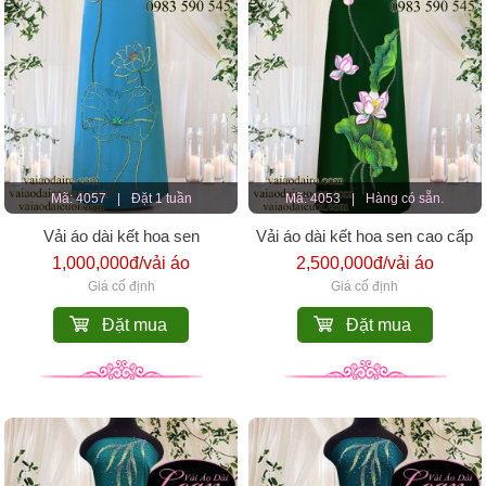
Mã: 4057
|
Đặt 1 tuần
Mã: 4053
|
Hàng có sẵn.
Vải áo dài kết hoa sen
Vải áo dài kết hoa sen cao cấp
1,000,000đ/vải áo
2,500,000đ/vải áo
Giá cố định
Giá cố định
Đặt mua
Đặt mua