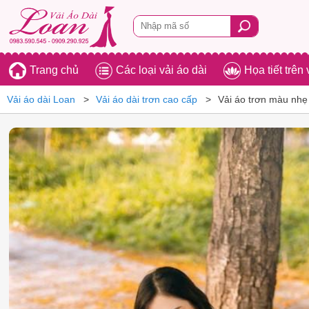
Trang chủ
Các loại vải áo dài
Họa tiết trên 
Vải áo dài Loan
Vải áo dài trơn cao cấp
Vải áo trơn màu nh