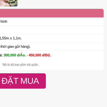
 hình
1,55m x 1,1m.
thời gian gửi hàng).
i:
300,000 đ/Áo.
450,000 đ/Bộ.
-
*Bộ là đã bao gồm vải quần.
ĐẶT MUA