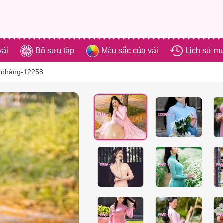
vải
Bộ sưu tập
Màu sắc của vải
Lịch sử m
ẹ nhàng-12258