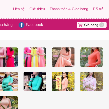
Liên hệ
Giới thiệu
Thanh toán & Giao hàng
Đổi trả
ua hàng
Facebook
Giỏ hàng
0