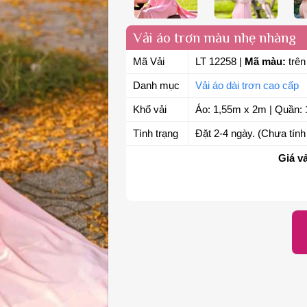
Vải áo trơn màu nhẹ nhàng
Mã Vải
LT 12258
|
Mã màu:
trên
Danh mục
Vải áo dài trơn cao cấp
Khổ vải
Áo: 1,55m x 2m | Quần: 
Tình trạng
Đặt 2-4 ngày. (Chưa tính 
Giá vả