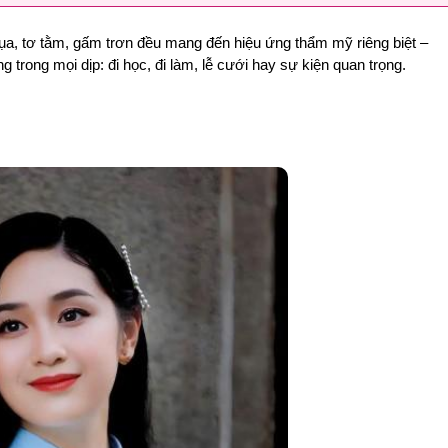
ư lụa, tơ tằm, gấm trơn đều mang đến hiệu ứng thẩm mỹ riêng biệt –
trong mọi dịp: đi học, đi làm, lễ cưới hay sự kiện quan trọng.