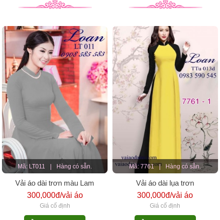
Mã: LT011
|
Hàng có sẵn.
Mã: 7761
|
Hàng có sẵn.
Vải áo dài trơn màu Lam
Vải áo dài lụa trơn
300,000đ/vải áo
300,000đ/vải áo
Giá cố định
Giá cố định