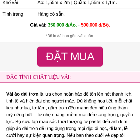
Khổ vải
Áo: 1,55m x 2m | Quần: 1,55m x 1,1m.
Tình trạng
Hàng có sẵn.
Giá vải:
350,000 đ/Áo.
-
500,000 đ/Bộ.
*Bộ là đã bao gồm vải quần.
ĐẶT MUA
ĐẶC TÍNH CHẤT LIỆU VẢI:
Vải áo dài trơn
là lựa chọn hoàn hảo để tôn lên nét thanh lịch,
tinh tế và hiện đại cho người mặc. Dù không họa tiết, mỗi chất
liệu như lụa, tơ tằm, gấm trơn đều mang đến hiệu ứng thẩm
mỹ riêng biệt – từ nhẹ nhàng, mềm mại đến sang trọng, quyền
lực. Bộ sưu tập màu sắc thời thượng từ pastel đến ánh kim
giúp áo dài trơn dễ ứng dụng trong mọi dịp: đi học, đi làm, lễ
cưới hay sự kiện quan trọng. Nếu bạn theo đuổi vẻ đẹp tối