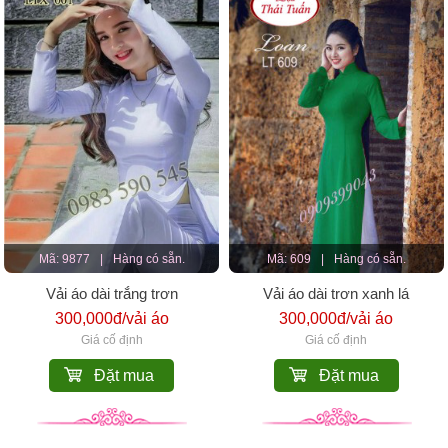
Mã: 9877
|
Hàng có sẵn.
Mã: 609
|
Hàng có sẵn.
Vải áo dài trắng trơn
Vải áo dài trơn xanh lá
300,000đ/vải áo
300,000đ/vải áo
Giá cố định
Giá cố định
Đặt mua
Đặt mua