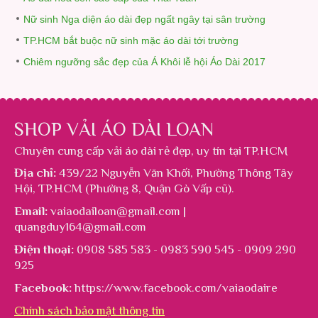
Nữ sinh Nga diện áo dài đẹp ngất ngây tại sân trường
TP.HCM bắt buộc nữ sinh mặc áo dài tới trường
Chiêm ngưỡng sắc đẹp của Á Khôi lễ hội Áo Dài 2017
SHOP VẢI ÁO DÀI LOAN
Chuyên cung cấp
vải áo dài rẻ đẹp
, uy tín tại TP.HCM
Địa chỉ:
439/22 Nguyễn Văn Khối, Phường Thông Tây
Hội, TP.HCM (Phường 8, Quận Gò Vấp cũ).
Email:
vaiaodailoan@gmail.com |
quangduy164@gmail.com
Điện thoại:
0908 585 583 - 0983 590 545 - 0909 290
925
Facebook:
https://www.facebook.com/vaiaodaire
Chính sách bảo mật thông tin