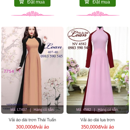
Đặt mua
Đặt mua
Mã: LT407
|
Hàng có sẵn.
Mã: 4582
|
Hàng có sẵn.
Vải áo dài trơn Thái Tuấn
Vải áo dài lụa trơn
300,000đ/vải áo
350,000đ/vải áo