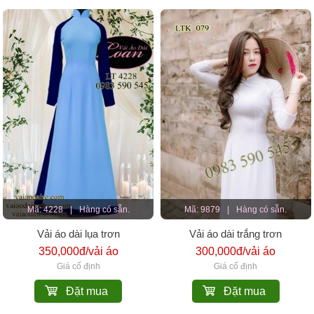
Mã: 4228
|
Hàng có sẵn.
Mã: 9879
|
Hàng có sẵn.
Vải áo dài lụa trơn
Vải áo dài trắng trơn
350,000đ/vải áo
300,000đ/vải áo
Giá cố định
Giá cố định
Đặt mua
Đặt mua