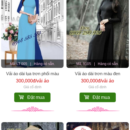
Mã: LT 005
|
Hàng có sẵn.
Mã: 9105
|
Hàng có sẵn.
Vải áo dài lụa trơn phối màu
Vải áo dài trơn màu đen
300,000đ/vải áo
300,000đ/vải áo
Giá cố định
Giá cố định
Đặt mua
Đặt mua