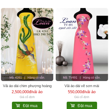
Mã: 4261
|
Hàng có sẵn.
Mã: TV491
|
Hàng có sẵn.
Vải áo dài chim phượng hoàng
Vải áo dài vẽ sơn mài
cao cấp
2,500,000đ/vải áo
550,000đ/vải áo
Giá cố định
Giá cố định
Đặt mua
Đặt mua