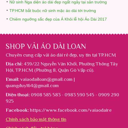
Nữ sinh Nga diện áo dài đẹp ngất ngây tại sân trường
TP.HCM bắt buộc nữ sinh mặc áo dài tới trường
Chiêm ngưỡng sắc đẹp của Á Khôi lễ hội Áo Dài 2017
SHOP VẢI ÁO DÀI LOAN
Chuyên cung cấp
vải áo dài rẻ đẹp
, uy tín tại TP.HCM
Địa chỉ:
439/22 Nguyễn Văn Khối, Phường Thông Tây
Hội, TP.HCM (Phường 8, Quận Gò Vấp cũ).
Email:
vaiaodailoan@gmail.com |
quangduy164@gmail.com
Điện thoại:
0908 585 583 - 0983 590 545 - 0909 290
925
Facebook:
https://www.facebook.com/vaiaodaire
Chính sách bảo mật thông tin