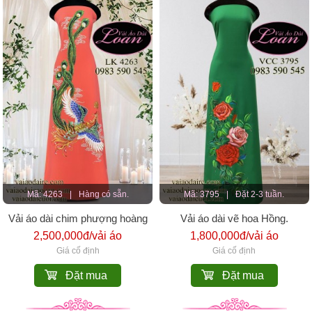
Mã: 4263
|
Hàng có sẵn.
Mã: 3795
|
Đặt 2-3 tuần.
Vải áo dài chim phượng hoàng
Vải áo dài vẽ hoa Hồng.
cao cấp
2,500,000đ/vải áo
1,800,000đ/vải áo
Giá cố định
Giá cố định
Đặt mua
Đặt mua