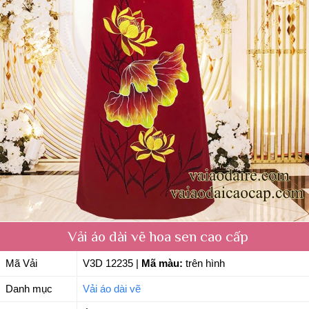
Vải áo dài vẽ hoa sen cao cấp
Mã Vải
V3D 12235
|
Mã màu:
trên hình
Danh mục
Vải áo dài vẽ