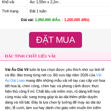
Khổ vải
Áo: 1,55m x 2,2m .
Tình trạng
Đặt 1 tuần
Giá vải:
1,050,000 đ/Áo.
-
1,200,000 đ/Bộ.
ĐẶT MUA
ĐẶC TÍNH CHẤT LIỆU VẢI:
Vải Áo Dài Vẽ
luôn là lựa chọn được yêu thích nhờ sự tinh tế
và độc đáo trong từng nét cọ. Bộ sưu tập năm 2026 của
Vải
Áo Dài Loan
mang đến những mẫu vải vẽ tay cao cấp với họa
tiết hoa lá, chim công, chim hạc và phong cảnh được thực
hiện thủ công tỉ mỉ. Chất liệu vải mềm mịn, rũ dáng kết hợp
cùng màu sắc sang trọng giúp tà áo dài thêm phần duyên
dáng và nổi bật. Đây là lựa chọn lý tưởng để may áo dài dự
tiệc, lễ cưới, làm sui hay dành cho giáo viên muốn tìm kiếm