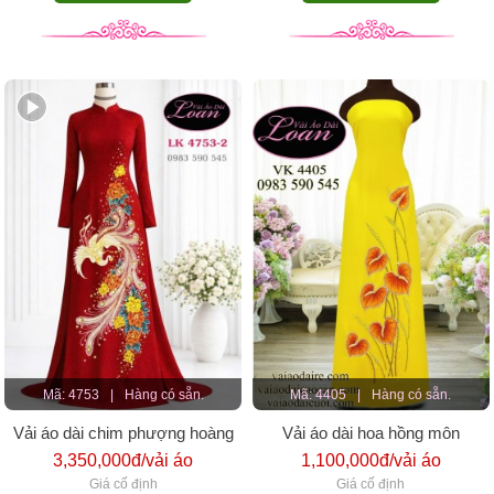
Mã: 4753
|
Hàng có sẵn.
Mã: 4405
|
Hàng có sẵn.
Vải áo dài chim phượng hoàng
Vải áo dài hoa hồng môn
cao cấp
3,350,000đ/vải áo
1,100,000đ/vải áo
Giá cố định
Giá cố định