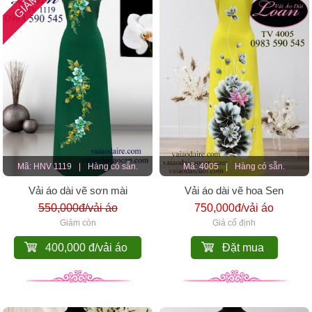
Mã: HNV 1119
|
Hàng có sẵn.
Mã: 4005
|
Hàng có sẵn.
Vải áo dài vẽ sơn mài
Vải áo dài vẽ hoa Sen
550,000đ/vải áo
750,000đ/vải áo
Giảm còn
Giá cố định
400,000 đ/vải áo
Đặt mua