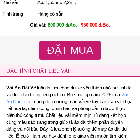
Khổ vải
Áo: 1,55m x 2,2m .
Tình trạng
Hàng có sẵn.
Giá vải:
800,000 đ/Áo.
-
950,000 đ/Bộ.
ĐẶT MUA
ĐẶC TÍNH CHẤT LIỆU VẢI:
Vải Áo Dài Vẽ
luôn là lựa chọn được yêu thích nhờ sự tinh tế
và độc đáo trong từng nét cọ. Bộ sưu tập năm 2026 của
Vải
Áo Dài Loan
mang đến những mẫu vải vẽ tay cao cấp với họa
tiết hoa lá, chim công, chim hạc và phong cảnh được thực
hiện thủ công tỉ mỉ. Chất liệu vải mềm mịn, rũ dáng kết hợp
cùng màu sắc sang trọng giúp tà áo dài thêm phần duyên
dáng và nổi bật. Đây là lựa chọn lý tưởng để may áo dài dự
tiệc, lễ cưới, làm sui hay dành cho giáo viên muốn tìm kiếm