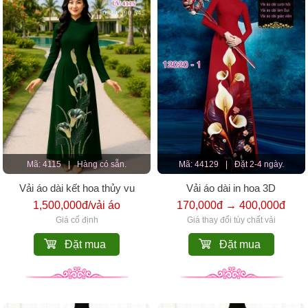
Mã: 4115
|
Hàng có sẵn.
Mã: 44129
|
Đặt 2-4 ngày.
Vải áo dài kết hoa thủy vu
Vải áo dài in hoa 3D
1,500,000đ/vải áo
170,000đ → 400,000đ
Giá cố định
Giá thay đổi tùy chất vải
Đặt mua
Đặt mua