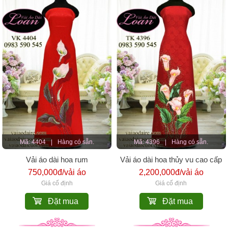
Mã: 4404
|
Hàng có sẵn.
Mã: 4396
|
Hàng có sẵn.
Vải áo dài hoa rum
Vải áo dài hoa thủy vu cao cấp
750,000đ/vải áo
2,200,000đ/vải áo
Giá cố định
Giá cố định
Đặt mua
Đặt mua