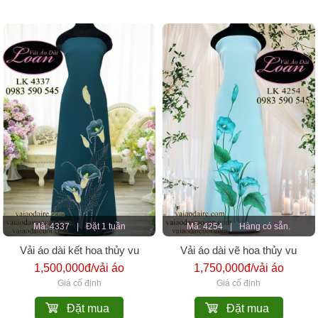
Mã: 4337
|
Đặt 1 tuần
Mã: 4254
|
Hàng có sẵn.
Vải áo dài kết hoa thủy vu
Vải áo dài vẽ hoa thủy vu
1,500,000đ/vải áo
1,750,000đ/vải áo
Giá cố định
Giá cố định
Đặt mua
Đặt mua