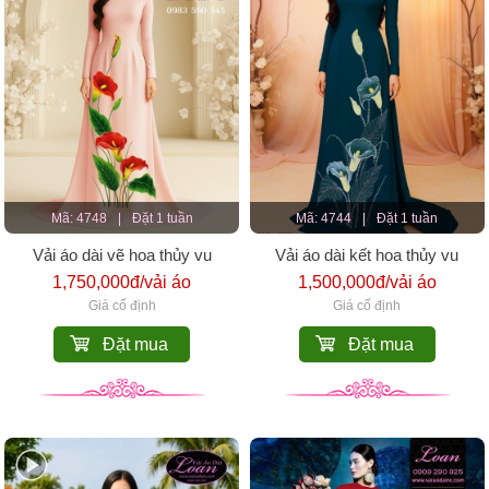
Mã: 4748
|
Đặt 1 tuần
Mã: 4744
|
Đặt 1 tuần
Vải áo dài vẽ hoa thủy vu
Vải áo dài kết hoa thủy vu
1,750,000đ/vải áo
1,500,000đ/vải áo
Giá cố định
Giá cố định
Đặt mua
Đặt mua