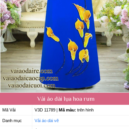
Vải áo dài lụa hoa rum
Mã Vải
V3D 11789
|
Mã màu:
trên hình
Danh mục
Vải áo dài vẽ