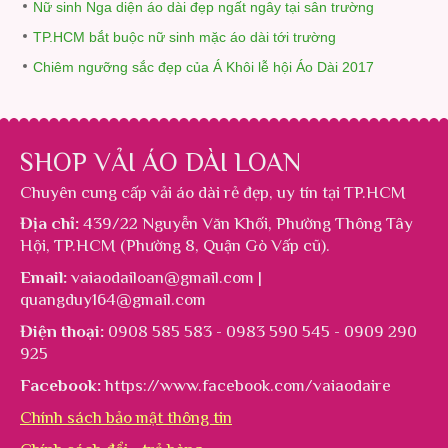
Nữ sinh Nga diện áo dài đẹp ngất ngây tại sân trường
TP.HCM bắt buộc nữ sinh mặc áo dài tới trường
Chiêm ngưỡng sắc đẹp của Á Khôi lễ hội Áo Dài 2017
SHOP VẢI ÁO DÀI LOAN
Chuyên cung cấp
vải áo dài rẻ đẹp
, uy tín tại TP.HCM
Địa chỉ:
439/22 Nguyễn Văn Khối, Phường Thông Tây
Hội, TP.HCM (Phường 8, Quận Gò Vấp cũ).
Email:
vaiaodailoan@gmail.com |
quangduy164@gmail.com
Điện thoại:
0908 585 583 - 0983 590 545 - 0909 290
925
Facebook:
https://www.facebook.com/vaiaodaire
Chính sách bảo mật thông tin