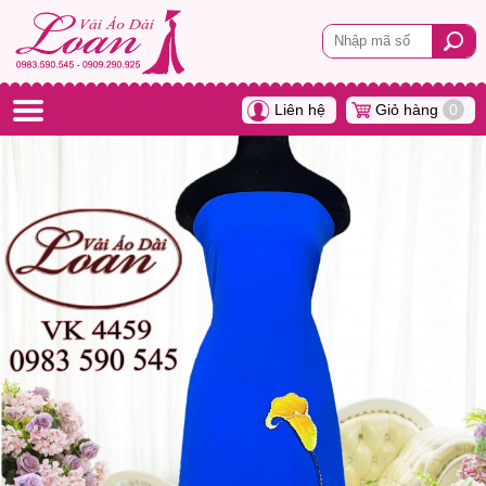
Liên hệ
Giỏ hàng
0