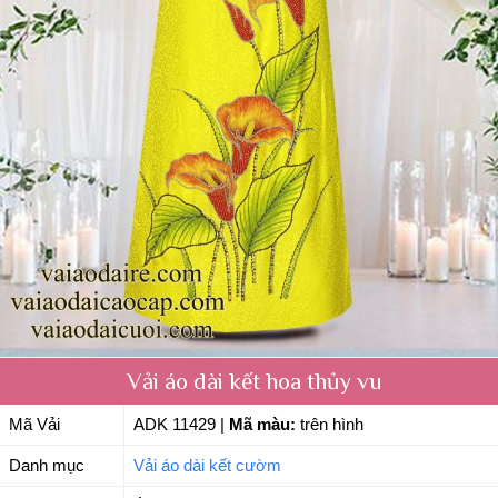
Vải áo dài kết hoa thủy vu
Mã Vải
ADK 11429
|
Mã màu:
trên hình
Danh mục
Vải áo dài kết cườm