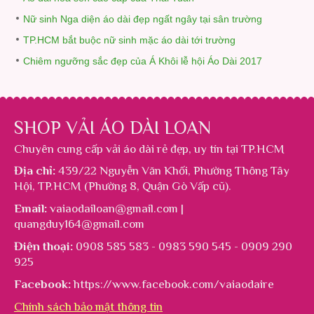
Nữ sinh Nga diện áo dài đẹp ngất ngây tại sân trường
TP.HCM bắt buộc nữ sinh mặc áo dài tới trường
Chiêm ngưỡng sắc đẹp của Á Khôi lễ hội Áo Dài 2017
SHOP VẢI ÁO DÀI LOAN
Chuyên cung cấp
vải áo dài rẻ đẹp
, uy tín tại TP.HCM
Địa chỉ:
439/22 Nguyễn Văn Khối, Phường Thông Tây
Hội, TP.HCM (Phường 8, Quận Gò Vấp cũ).
Email:
vaiaodailoan@gmail.com |
quangduy164@gmail.com
Điện thoại:
0908 585 583 - 0983 590 545 - 0909 290
925
Facebook:
https://www.facebook.com/vaiaodaire
Chính sách bảo mật thông tin