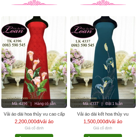
Mã: 4396
|
Hàng có sẵn.
Mã: 4337
|
Đặt 1 tuần
Vải áo dài hoa thủy vu cao cấp
Vải áo dài kết hoa thủy vu
2,200,000đ/vải áo
1,500,000đ/vải áo
Giá cố định
Giá cố định