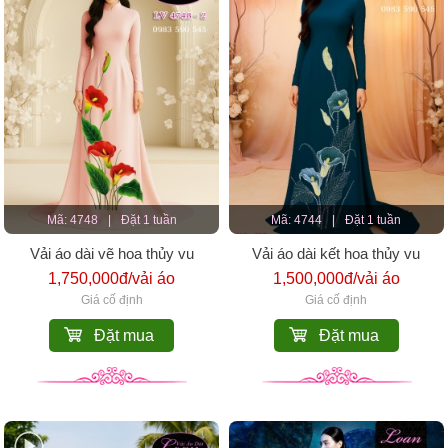
Mã: 4748
|
Đặt 1 tuần
Mã: 4744
|
Đặt 1 tuần
Vải áo dài vẽ hoa thủy vu
Vải áo dài kết hoa thủy vu
1,750,000đ/vải áo
1,500,000đ/vải áo
Giá cố định
Giá cố định
Đặt mua
Đặt mua