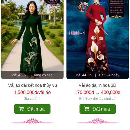
Mã: 4115
|
Hàng có sẵn.
Mã: 44129
|
Đặt 2-4 ngày.
Vải áo dài kết hoa thủy vu
Vải áo dài in hoa 3D
1,500,000đ/vải áo
170,000đ → 400,000đ
Giá cố định
Giá thay đổi tùy chất vải
Đặt mua
Đặt mua