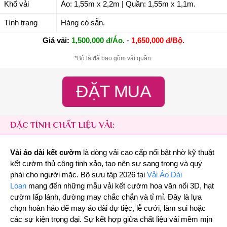
Khổ vải
Áo: 1,55m x 2,2m | Quần: 1,55m x 1,1m.
Tình trạng
Hàng có sẵn.
Giá vải:
1,500,000 đ/Áo.
-
1,650,000 đ/Bộ.
*Bộ là đã bao gồm vải quần.
ĐẶT MUA
ĐẶC TÍNH CHẤT LIỆU VẢI:
Vải áo dài kết cườm
là dòng vải cao cấp nổi bật nhờ kỹ thuật
kết cườm thủ công tinh xảo, tạo nên sự sang trọng và quý
phái cho người mặc. Bộ sưu tập 2026 tại
Vải Áo Dài
Loan
mang đến những mẫu vải kết cườm hoa văn nổi 3D, hạt
cườm lấp lánh, đường may chắc chắn và tỉ mỉ. Đây là lựa
chọn hoàn hảo để may áo dài dự tiệc, lễ cưới, làm sui hoặc
các sự kiện trọng đại. Sự kết hợp giữa chất liệu vải mềm mịn