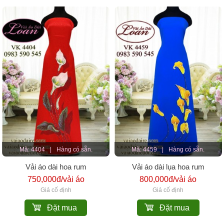
Mã: 4404
|
Hàng có sẵn.
Mã: 4459
|
Hàng có sẵn.
Vải áo dài hoa rum
Vải áo dài lụa hoa rum
750,000đ/vải áo
800,000đ/vải áo
Giá cố định
Giá cố định
Đặt mua
Đặt mua