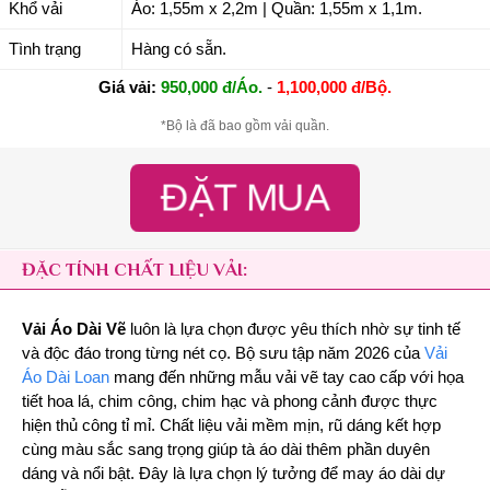
Khổ vải
Áo: 1,55m x 2,2m | Quần: 1,55m x 1,1m.
Tình trạng
Hàng có sẵn.
Giá vải:
950,000 đ/Áo.
-
1,100,000 đ/Bộ.
*Bộ là đã bao gồm vải quần.
ĐẶT MUA
ĐẶC TÍNH CHẤT LIỆU VẢI:
Vải Áo Dài Vẽ
luôn là lựa chọn được yêu thích nhờ sự tinh tế
và độc đáo trong từng nét cọ. Bộ sưu tập năm 2026 của
Vải
Áo Dài Loan
mang đến những mẫu vải vẽ tay cao cấp với họa
tiết hoa lá, chim công, chim hạc và phong cảnh được thực
hiện thủ công tỉ mỉ. Chất liệu vải mềm mịn, rũ dáng kết hợp
cùng màu sắc sang trọng giúp tà áo dài thêm phần duyên
dáng và nổi bật. Đây là lựa chọn lý tưởng để may áo dài dự