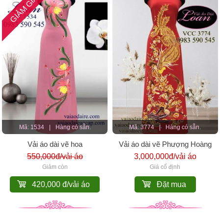
GIẢM GIÁ
Mã: 1534
|
Hàng có sẵn.
Mã: 3774
|
Hàng có sẵn.
Vải áo dài vẽ hoa
Vải áo dài vẽ Phượng Hoàng
550,000đ/vải áo
3,000,000đ/vải áo
Giảm còn
Giá cố định
420,000 đ/vải áo
Đặt mua