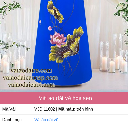
Vải áo dài vẽ hoa sen
Mã Vải
V3D 11602
|
Mã màu:
trên hình
Danh mục
Vải áo dài vẽ