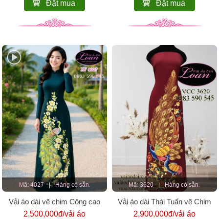
Đặt mua
Đặt mua
Mã: 4027
|
Hàng có sẵn.
Mã: 3620
|
Hàng có sẵn.
Vải áo dài vẽ chim Công cao
Vải áo dài Thái Tuấn vẽ Chim
cấp
công
2,500,000đ/vải áo
2,900,000đ/vải áo