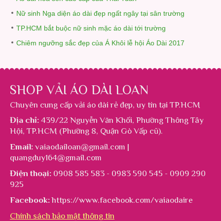
Nữ sinh Nga diện áo dài đẹp ngất ngây tại sân trường
TP.HCM bắt buộc nữ sinh mặc áo dài tới trường
Chiêm ngưỡng sắc đẹp của Á Khôi lễ hội Áo Dài 2017
SHOP VẢI ÁO DÀI LOAN
Chuyên cung cấp
vải áo dài rẻ đẹp
, uy tín tại TP.HCM
Địa chỉ:
439/22 Nguyễn Văn Khối, Phường Thông Tây
Hội, TP.HCM (Phường 8, Quận Gò Vấp cũ).
Email:
vaiaodailoan@gmail.com |
quangduy164@gmail.com
Điện thoại:
0908 585 583 - 0983 590 545 - 0909 290
925
Facebook:
https://www.facebook.com/vaiaodaire
Chính sách bảo mật thông tin