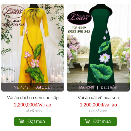
Mã: 4642
|
Đặt 1 tuần
Mã: 4349
|
Đặt 1 tuần
Vải áo dài hoa sen cao cấp
Vải áo dài vẽ hoa sen
2,200,000đ/vải áo
1,200,000đ/vải áo
Giá cố định
Giá cố định
Đặt mua
Đặt mua