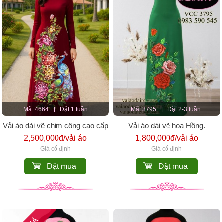
Mã: 4664
|
Đặt 1 tuần
Mã: 3795
|
Đặt 2-3 tuần.
Vải áo dài vẽ chim công cao cấp
Vải áo dài vẽ hoa Hồng.
2,500,000đ/vải áo
1,800,000đ/vải áo
Giá cố định
Giá cố định
Đặt mua
Đặt mua