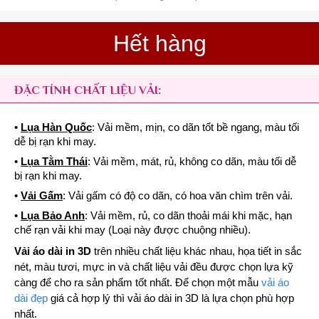
Hết hàng
ĐẶC TÍNH CHẤT LIỆU VẢI:
•
Lụa Hàn Quốc
: Vải mềm, mịn, co dãn tốt bề ngang, màu tối
dễ bị rạn khi may.
•
Lụa Tằm Thái
: Vải mềm, mát, rủ, không co dãn, màu tối dễ
bị rạn khi may.
•
Vải Gấm
: Vải gấm có độ co dãn, có hoa văn chìm trên vải.
•
Lụa Bảo Anh
: Vải mềm, rủ, co dãn thoải mái khi mặc, hạn
chế rạn vải khi may (Loại này được chuộng nhiều).
Vải áo dài in 3D
trên nhiều chất liệu khác nhau, họa tiết in sắc
nét, màu tươi, mực in và chất liệu vải đều được chọn lựa kỹ
càng để cho ra sản phẩm tốt nhất. Để chọn một mẫu
vải áo
dài đẹp
giá cả hợp lý thì vải áo dài in 3D là lựa chọn phù hợp
nhất.