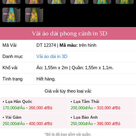
Vải áo dài phong cảnh in 3D
Mã Vải
DT 12374
|
Mã màu:
trên hình
Danh mục
Vải áo dài in 3D
Khổ vải
Áo: 1,55m x 2m | Quần: 1,55m x 1,1m.
Tình trạng
Hết hàng.
Giá vải tùy theo loại vải:
• Lụa Hàn Quốc
• Lụa Tằm Thái
-
-
170,000đ/Áo
260,000 đ/Bộ
200,000đ/Áo
310,000 đ/Bộ
• Vải Gấm
• Lụa Bảo Anh
-
-
250,000đ/Áo
400,000 đ/Bộ
250,000đ/Áo
390,000 đ/Bộ
*Bộ là đã bao gồm vải quần.