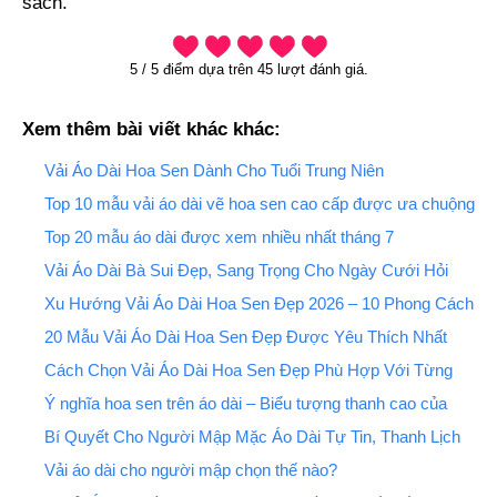
sách.
5
/
5
điểm dựa trên
45
lượt đánh giá.
Xem thêm bài viết khác khác:
Vải Áo Dài Hoa Sen Dành Cho Tuổi Trung Niên
Top 10 mẫu vải áo dài vẽ hoa sen cao cấp được ưa chuộng
nhất năm 2026
Top 20 mẫu áo dài được xem nhiều nhất tháng 7
Vải Áo Dài Bà Sui Đẹp, Sang Trọng Cho Ngày Cưới Hỏi
Xu Hướng Vải Áo Dài Hoa Sen Đẹp 2026 – 10 Phong Cách
Được Yêu Thích Nhất
20 Mẫu Vải Áo Dài Hoa Sen Đẹp Được Yêu Thích Nhất
Cách Chọn Vải Áo Dài Hoa Sen Đẹp Phù Hợp Với Từng
Độ Tuổi
Ý nghĩa hoa sen trên áo dài – Biểu tượng thanh cao của
người phụ nữ Việt
Bí Quyết Cho Người Mập Mặc Áo Dài Tự Tin, Thanh Lịch
Vải áo dài cho người mập chọn thế nào?