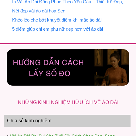
In Vải Áo Dài Đồng Phục Theo Yêu Cầu – Thiết Kế Đẹp,
Giá Xưởng
Nét đẹp vải áo dài hoa Sen
Khéo léo che bớt khuyết điểm khi mặc áo dài
5 điểm giúp chị em phụ nữ đẹp hơn với áo dài
NHỮNG KINH NGHIỆM HỮU ÍCH VỀ ÁO DÀI
Chia sẻ kinh nghiệm