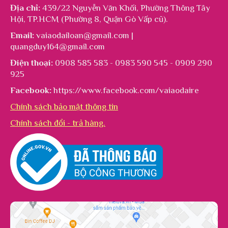
Địa chỉ:
439/22 Nguyễn Văn Khối, Phường Thông Tây
Hội, TP.HCM (Phường 8, Quận Gò Vấp cũ).
Email:
vaiaodailoan@gmail.com |
quangduy164@gmail.com
Điện thoại:
0908 585 583 - 0983 590 545 - 0909 290
925
Facebook:
https://www.facebook.com/vaiaodaire
Chính sách bảo mật thông tin
Chính sách đổi - trả hàng.