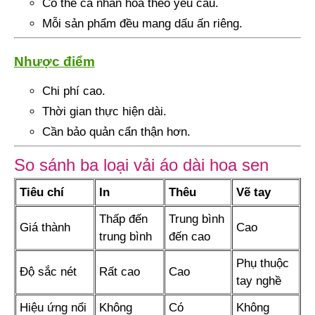
Có thể cá nhân hóa theo yêu cầu.
Mỗi sản phẩm đều mang dấu ấn riêng.
Nhược điểm
Chi phí cao.
Thời gian thực hiện dài.
Cần bảo quản cẩn thận hơn.
So sánh ba loại vải áo dài hoa sen
Tiêu chí
In
Thêu
Vẽ tay
Thấp đến
Trung bình
Giá thành
Cao
trung bình
đến cao
Phụ thuộc
Độ sắc nét
Rất cao
Cao
tay nghề
Hiệu ứng nổi
Không
Có
Không