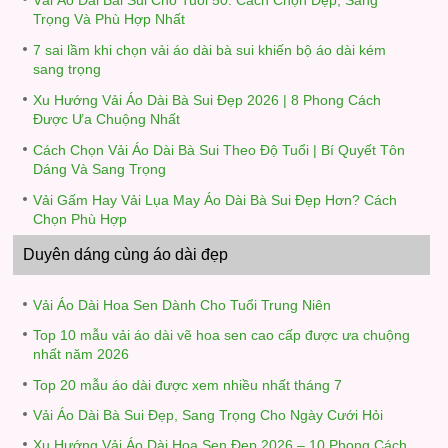
Vải Áo Dài Bài Sui Cho Tuổi 50: Cách Chọn Đẹp, Sang
Trọng Và Phù Hợp Nhất
7 sai lầm khi chọn vải áo dài bà sui khiến bộ áo dài kém
sang trọng
Xu Hướng Vải Áo Dài Bà Sui Đẹp 2026 | 8 Phong Cách
Được Ưa Chuộng Nhất
Cách Chọn Vải Áo Dài Bà Sui Theo Độ Tuổi | Bí Quyết Tôn
Dáng Và Sang Trọng
Vải Gấm Hay Vải Lụa May Áo Dài Bà Sui Đẹp Hơn? Cách
Chọn Phù Hợp
Duyên dáng cùng áo dài đẹp
Vải Áo Dài Hoa Sen Dành Cho Tuổi Trung Niên
Top 10 mẫu vải áo dài vẽ hoa sen cao cấp được ưa chuộng
nhất năm 2026
Top 20 mẫu áo dài được xem nhiều nhất tháng 7
Vải Áo Dài Bà Sui Đẹp, Sang Trọng Cho Ngày Cưới Hỏi
Xu Hướng Vải Áo Dài Hoa Sen Đẹp 2026 – 10 Phong Cách