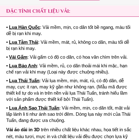
ĐẶC TÍNH CHẤT LIỆU VẢI:
•
Lụa Hàn Quốc
: Vải mềm, mịn, co dãn tốt bề ngang, màu tối
dễ bị rạn khi may.
•
Lụa Tằm Thái
: Vải mềm, mát, rủ, không co dãn, màu tối dễ
bị rạn khi may.
•
Vải Gấm
: Vải gấm có độ co dãn, có hoa văn chìm trên vải.
•
Lụa Bảo Anh
: Vải mềm, rủ, co dãn thoải mái khi mặc, hạn
chế rạn vải khi may (Loại này được chuộng nhiều).
•
Lụa Thái Tuấn
: Vải lụa mềm, mịn, mát, rủ, có độ dãn, dễ
may, cực ít rạn, may kỹ gần như không rạn. (Mẫu mã được
thiết kế tự do và in trên nền vải lụa Thái Tuấn, tránh hiểu lầm
với sản phẩm được thiết kế bởi Thái Tuấn).
•
Lụa Ánh Sao Thái Tuấn
: Vải mềm, mịn, co dãn tốt, mặt vải
lấp lánh li ti như ánh sao trới đêm. Dòng lụa này mới của Thái
Tuấn, đang được ưa chuộng.
Vải áo dài in 3D
trên nhiều chất liệu khác nhau, họa tiết in sắc
nét, màu tươi, mực in và chất liệu vải đều được chọn lựa kỹ