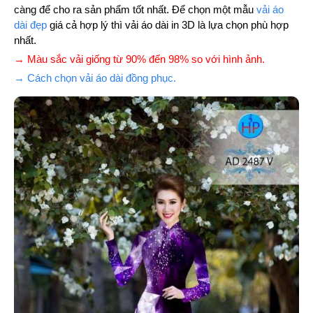
càng để cho ra sản phẩm tốt nhất. Để chọn một mẫu
vải áo
dài đẹp
giá cả hợp lý thì vải áo dài in 3D là lựa chọn phù hợp
nhất.
→ Màu sắc vải giống từ 90% đến 98% so với hình ảnh.
→ Cách chọn vải áo dài đồng phục.