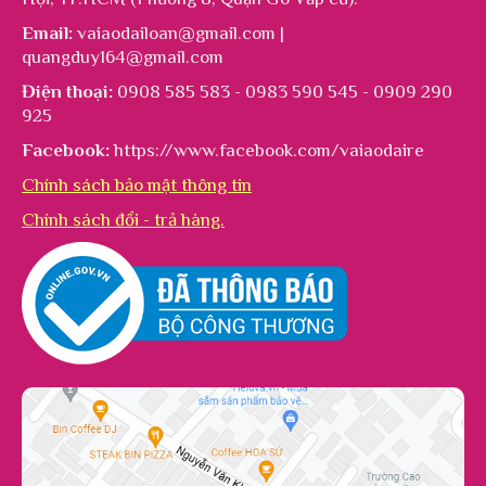
Email:
vaiaodailoan@gmail.com |
quangduy164@gmail.com
Điện thoại:
0908 585 583 - 0983 590 545 - 0909 290
925
Facebook:
https://www.facebook.com/vaiaodaire
Chính sách bảo mật thông tin
Chính sách đổi - trả hàng.