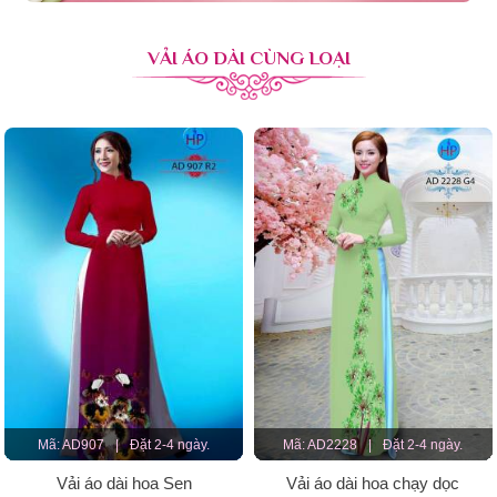
VẢI ÁO DÀI CÙNG LOẠI
Mã: AD907
|
Đặt 2-4 ngày.
Mã: AD2228
|
Đặt 2-4 ngày.
Vải áo dài hoa Sen
Vải áo dài hoa chạy dọc