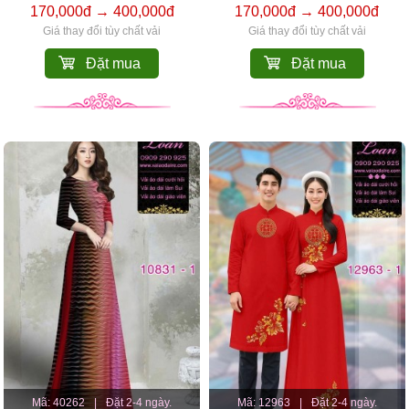
170,000đ → 400,000đ
170,000đ → 400,000đ
Giá thay đổi tùy chất vải
Giá thay đổi tùy chất vải
Đặt mua
Đặt mua
Mã: 40262
|
Đặt 2-4 ngày.
Mã: 12963
|
Đặt 2-4 ngày.