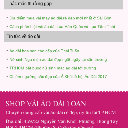
Thắc mắc thường gặp
Địa điểm mua vải may áo dài rẻ đẹp mới nhất ở Sài Gòn
Cách phân biệt vải áo dài Lụa Hàn Quốc và Lụa Tằm Thái
Tin tức về áo dài
Áo dài hoa sen cao cấp của Thái Tuấn
Nữ sinh Nga diện áo dài đẹp ngất ngây tại sân trường
TP.HCM bắt buộc nữ sinh mặc áo dài tới trường
Chiêm ngưỡng sắc đẹp của Á Khôi lễ hội Áo Dài 2017
SHOP VẢI ÁO DÀI LOAN
Chuyên cung cấp
vải áo dài rẻ đẹp
, uy tín tại TP.HCM
Địa chỉ:
439/22 Nguyễn Văn Khối, Phường Thông Tây
Hội, TP.HCM (Phường 8, Quận Gò Vấp cũ).