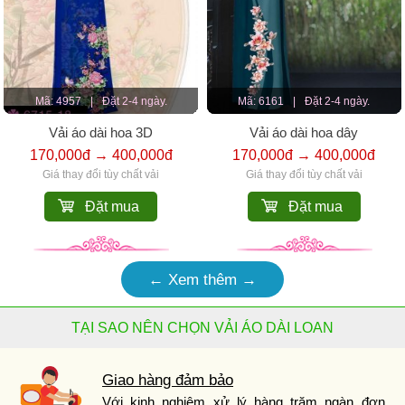
Mã: 4957
|
Đặt 2-4 ngày.
Mã: 6161
|
Đặt 2-4 ngày.
Vải áo dài hoa 3D
Vải áo dài hoa dây
170,000đ → 400,000đ
170,000đ → 400,000đ
Giá thay đổi tùy chất vải
Giá thay đổi tùy chất vải
Đặt mua
Đặt mua
← Xem thêm →
TẠI SAO NÊN CHỌN VẢI ÁO DÀI LOAN
Giao hàng đảm bảo
Với kinh nghiệm xử lý hàng trăm ngàn đơn