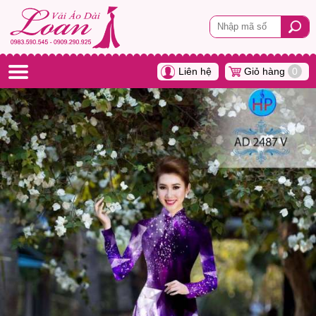
Liên hệ
Giỏ hàng
0