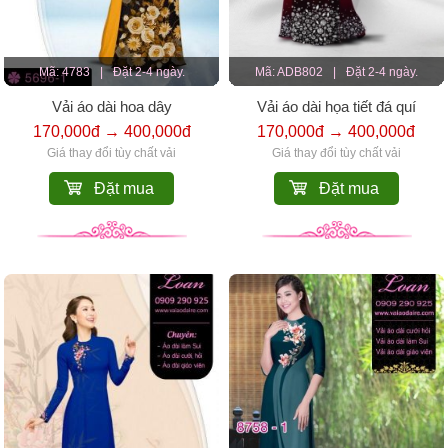
Mã: 4783
|
Đặt 2-4 ngày.
Mã: ADB802
|
Đặt 2-4 ngày.
Vải áo dài hoa dây
Vải áo dài họa tiết đá quí
170,000đ → 400,000đ
170,000đ → 400,000đ
Giá thay đổi tùy chất vải
Giá thay đổi tùy chất vải
Đặt mua
Đặt mua