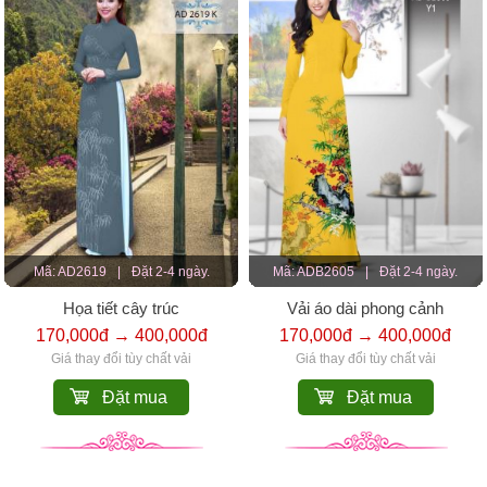
Mã: AD2619
|
Đặt 2-4 ngày.
Mã: ADB2605
|
Đặt 2-4 ngày.
Họa tiết cây trúc
Vải áo dài phong cảnh
170,000đ → 400,000đ
170,000đ → 400,000đ
Giá thay đổi tùy chất vải
Giá thay đổi tùy chất vải
Đặt mua
Đặt mua