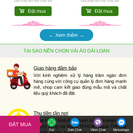
Giá thay đổi tùy chất vải
Giá thay đổi tùy chất vải
Đặt mua
Đặt mua
← Xem thêm →
TẠI SAO NÊN CHỌN VẢI ÁO DÀI LOAN
Giao hàng đảm bảo
Với kinh nghiệm xử lý hàng trăm ngàn đơn
hàng cùng với công cụ quản lý đơn hàng mạnh
mẽ, shop cam kết giao đúng mẫu mã và chất
liệu quý khách đã đặt.
Thu tiền tận nơi
Shop hỗ trợ hình thức thanh toán khi nhận hàng
ĐẶT MUA
(COD) trong nội thành TPHCM, ngoài TPHCM
Gọi
Zalo Chat
Viber Chat
Messenger
chuyển khoản trước shop miễn phí gửi hàng