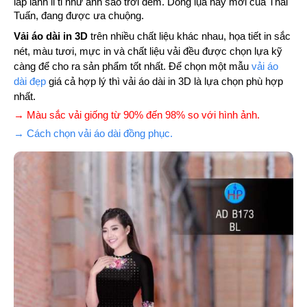
lấp lánh li ti như ánh sao trới đêm. Dòng lụa này mới của Thái
Tuấn, đang được ưa chuộng.
Vải áo dài in 3D
trên nhiều chất liệu khác nhau, họa tiết in sắc
nét, màu tươi, mực in và chất liệu vải đều được chọn lựa kỹ
càng để cho ra sản phẩm tốt nhất. Để chọn một mẫu
vải áo
dài đẹp
giá cả hợp lý thì vải áo dài in 3D là lựa chọn phù hợp
nhất.
→ Màu sắc vải giống từ 90% đến 98% so với hình ảnh.
→ Cách chọn vải áo dài đồng phục.