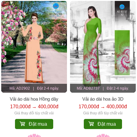
Mã: AD2902
|
Đặt 2-4 ngày.
Mã: ADB2737
|
Đặt 2-4 ngày.
Vải áo dài hoa Hồng dây
Vải áo dài hoa ảo 3D
170,000đ → 400,000đ
170,000đ → 400,000đ
Giá thay đổi tùy chất vải
Giá thay đổi tùy chất vải
Đặt mua
Đặt mua