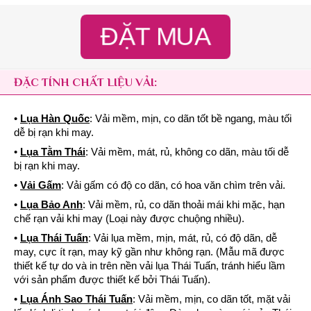
ĐẶT MUA
ĐẶC TÍNH CHẤT LIỆU VẢI:
•
Lụa Hàn Quốc
: Vải mềm, mịn, co dãn tốt bề ngang, màu tối
dễ bị rạn khi may.
•
Lụa Tằm Thái
: Vải mềm, mát, rủ, không co dãn, màu tối dễ
bị rạn khi may.
•
Vải Gấm
: Vải gấm có độ co dãn, có hoa văn chìm trên vải.
•
Lụa Bảo Anh
: Vải mềm, rủ, co dãn thoải mái khi mặc, hạn
chế rạn vải khi may (Loại này được chuộng nhiều).
•
Lụa Thái Tuấn
: Vải lụa mềm, mịn, mát, rủ, có độ dãn, dễ
may, cực ít rạn, may kỹ gần như không rạn. (Mẫu mã được
thiết kế tự do và in trên nền vải lụa Thái Tuấn, tránh hiểu lầm
với sản phẩm được thiết kế bởi Thái Tuấn).
•
Lụa Ánh Sao Thái Tuấn
: Vải mềm, mịn, co dãn tốt, mặt vải