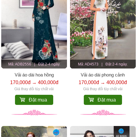
Mã: ADB2556
|
Đặt 2-4 ngày.
Mã: AD4573
|
Đặt 2-4 ngày.
Vải áo dài hoa hồng
Vải áo dài phong cảnh
170,000đ → 400,000đ
170,000đ → 400,000đ
Giá thay đổi tùy chất vải
Giá thay đổi tùy chất vải
Đặt mua
Đặt mua