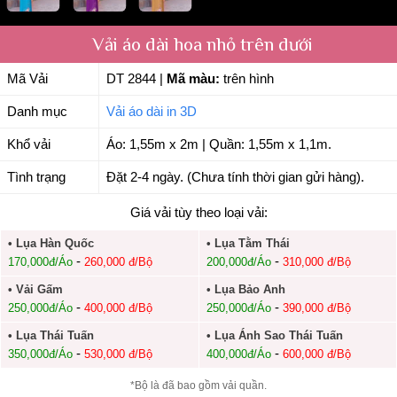
Vải áo dài hoa nhỏ trên dưới
Mã Vải
DT 2844
|
Mã màu:
trên hình
Danh mục
Vải áo dài in 3D
Khổ vải
Áo: 1,55m x 2m | Quần: 1,55m x 1,1m.
Tình trạng
Đặt 2-4 ngày. (Chưa tính thời gian gửi hàng).
Giá vải tùy theo loại vải:
• Lụa Hàn Quốc
• Lụa Tằm Thái
-
-
170,000đ/Áo
260,000 đ/Bộ
200,000đ/Áo
310,000 đ/Bộ
• Vải Gấm
• Lụa Bảo Anh
-
-
250,000đ/Áo
400,000 đ/Bộ
250,000đ/Áo
390,000 đ/Bộ
• Lụa Thái Tuấn
• Lụa Ánh Sao Thái Tuấn
-
-
350,000đ/Áo
530,000 đ/Bộ
400,000đ/Áo
600,000 đ/Bộ
*Bộ là đã bao gồm vải quần.