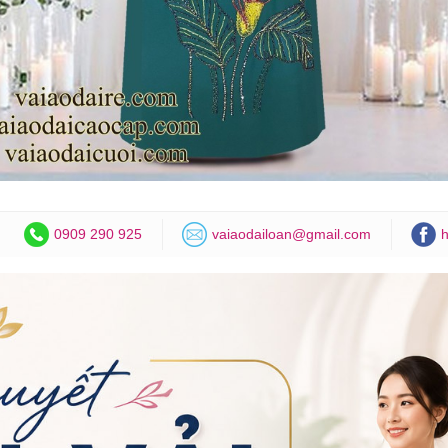
0909 290 925
vaiaodailoan@gmail.com
h