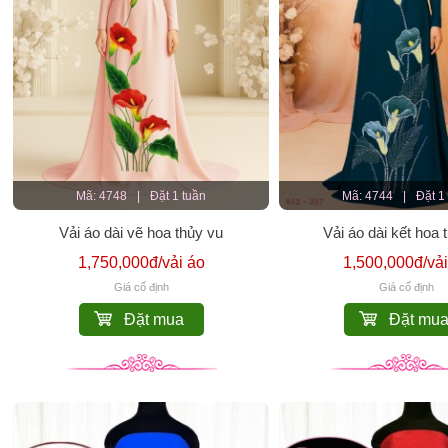
Mã: 4748
|
Đặt 1 tuần
Mã: 4744
|
Đặt 1
Vải áo dài vẽ hoa thủy vu
Vải áo dài kết hoa 
1,750,000đ/vải áo
1,500,000đ/vải
Giá cố định
Giá cố định
Đặt mua
Đặt mu