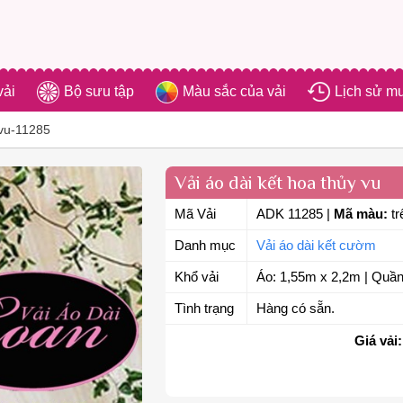
vải
Bộ sưu tập
Màu sắc của vải
Lịch sử m
 vu-11285
Vải áo dài kết hoa thủy vu
Mã Vải
ADK 11285
|
Mã màu:
tr
Danh mục
Vải áo dài kết cườm
Khổ vải
Áo: 1,55m x 2,2m | Quần
Tình trạng
Hàng có sẵn.
Giá vải: