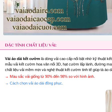
ĐẶC TÍNH CHẤT LIỆU VẢI:
Vải áo dài kết cườm
là dòng vải cao cấp nổi bật nhờ kỹ thuật k
mẫu vải kết cườm hoa văn nổi 3D, hạt cườm lấp lánh, đường may c
chất liệu vải mềm mịn và nghệ thuật kết cườm tinh tế giúp tà áo d
→ Màu sắc vải giống từ 90% đến 98% so với hình ảnh.
→ Cách chọn vải áo dài đồng phục.