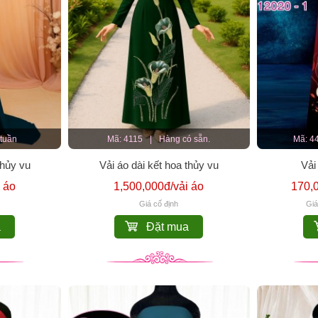
 tuần
Mã: 4115
|
Hàng có sẵn.
Mã: 4
thủy vu
Vải áo dài kết hoa thủy vu
Vải
 áo
1,500,000đ/vải áo
170,
Giá cố định
Giá
a
Đặt mua