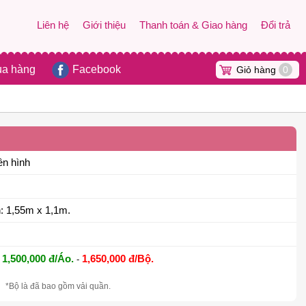
Liên hệ
Giới thiệu
Thanh toán & Giao hàng
Đổi trả
ua hàng
Facebook
Giỏ hàng
0
ên hình
: 1,55m x 1,1m.
1,500,000 đ/Áo.
1,650,000 đ/Bộ.
-
*Bộ là đã bao gồm vải quần.