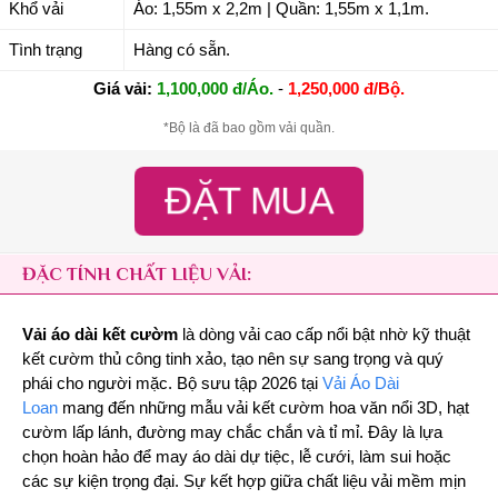
Khổ vải
Áo: 1,55m x 2,2m | Quần: 1,55m x 1,1m.
Tình trạng
Hàng có sẵn.
Giá vải:
1,100,000 đ/Áo.
-
1,250,000 đ/Bộ.
*Bộ là đã bao gồm vải quần.
ĐẶT MUA
ĐẶC TÍNH CHẤT LIỆU VẢI:
Vải áo dài kết cườm
là dòng vải cao cấp nổi bật nhờ kỹ thuật
kết cườm thủ công tinh xảo, tạo nên sự sang trọng và quý
phái cho người mặc. Bộ sưu tập 2026 tại
Vải Áo Dài
Loan
mang đến những mẫu vải kết cườm hoa văn nổi 3D, hạt
cườm lấp lánh, đường may chắc chắn và tỉ mỉ. Đây là lựa
chọn hoàn hảo để may áo dài dự tiệc, lễ cưới, làm sui hoặc
các sự kiện trọng đại. Sự kết hợp giữa chất liệu vải mềm mịn