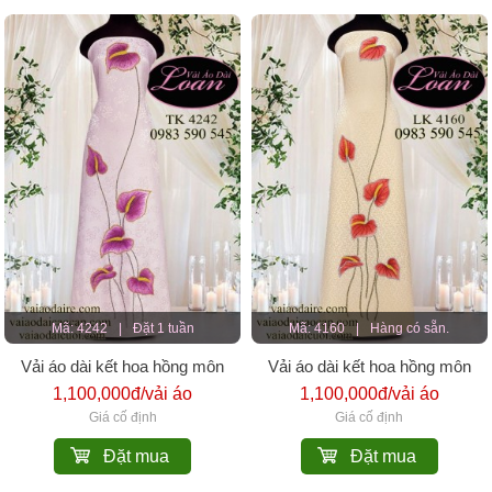
Mã: 4242
|
Đặt 1 tuần
Mã: 4160
|
Hàng có sẵn.
Vải áo dài kết hoa hồng môn
Vải áo dài kết hoa hồng môn
1,100,000đ/vải áo
1,100,000đ/vải áo
Giá cố định
Giá cố định
Đặt mua
Đặt mua