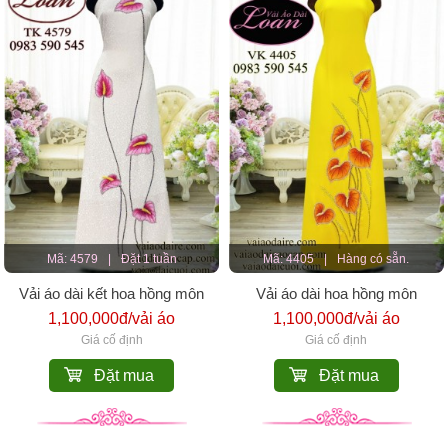
Mã: 4579
|
Đặt 1 tuần
Mã: 4405
|
Hàng có sẵn.
Vải áo dài kết hoa hồng môn
Vải áo dài hoa hồng môn
1,100,000đ/vải áo
1,100,000đ/vải áo
Giá cố định
Giá cố định
Đặt mua
Đặt mua