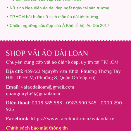
Nữ sinh Nga diện áo dài đẹp ngất ngây tại sân trường
TP.HCM bắt buộc nữ sinh mặc áo dài tới trường
Chiêm ngưỡng sắc đẹp của Á Khôi lễ hội Áo Dài 2017
SHOP VẢI ÁO DÀI LOAN
Chuyên cung cấp
vải áo dài rẻ đẹp
, uy tín tại TP.HCM
Địa chỉ:
439/22 Nguyễn Văn Khối, Phường Thông Tây
Hội, TP.HCM (Phường 8, Quận Gò Vấp cũ).
Email:
vaiaodailoan@gmail.com |
quangduy164@gmail.com
Điện thoại:
0908 585 583 - 0983 590 545 - 0909 290
925
Facebook:
https://www.facebook.com/vaiaodaire
Chính sách bảo mật thông tin