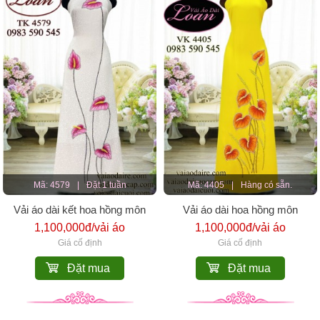
Mã: 4579
|
Đặt 1 tuần
Mã: 4405
|
Hàng có sẵn.
Vải áo dài kết hoa hồng môn
Vải áo dài hoa hồng môn
1,100,000đ/vải áo
1,100,000đ/vải áo
Giá cố định
Giá cố định
Đặt mua
Đặt mua