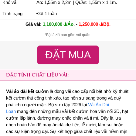
Khổ vải
Áo: 1,55m x 2,2m | Quần: 1,55m x 1,1m.
Tình trạng
Đặt 1 tuần
Giá vải:
1,100,000 đ/Áo.
-
1,250,000 đ/Bộ.
*Bộ là đã bao gồm vải quần.
ĐẶT MUA
ĐẶC TÍNH CHẤT LIỆU VẢI:
Vải áo dài kết cườm
là dòng vải cao cấp nổi bật nhờ kỹ thuật
kết cườm thủ công tinh xảo, tạo nên sự sang trọng và quý
phái cho người mặc. Bộ sưu tập 2026 tại
Vải Áo Dài
Loan
mang đến những mẫu vải kết cườm hoa văn nổi 3D, hạt
cườm lấp lánh, đường may chắc chắn và tỉ mỉ. Đây là lựa
chọn hoàn hảo để may áo dài dự tiệc, lễ cưới, làm sui hoặc
các sự kiện trọng đại. Sự kết hợp giữa chất liệu vải mềm mịn