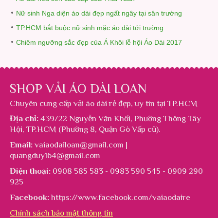
Nữ sinh Nga diện áo dài đẹp ngất ngây tại sân trường
TP.HCM bắt buộc nữ sinh mặc áo dài tới trường
Chiêm ngưỡng sắc đẹp của Á Khôi lễ hội Áo Dài 2017
SHOP VẢI ÁO DÀI LOAN
Chuyên cung cấp
vải áo dài rẻ đẹp
, uy tín tại TP.HCM
Địa chỉ:
439/22 Nguyễn Văn Khối, Phường Thông Tây
Hội, TP.HCM (Phường 8, Quận Gò Vấp cũ).
Email:
vaiaodailoan@gmail.com |
quangduy164@gmail.com
Điện thoại:
0908 585 583 - 0983 590 545 - 0909 290
925
Facebook:
https://www.facebook.com/vaiaodaire
Chính sách bảo mật thông tin