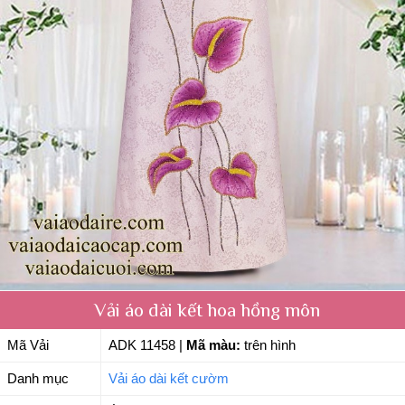
Vải áo dài kết hoa hồng môn
Mã Vải
ADK 11458
|
Mã màu:
trên hình
Danh mục
Vải áo dài kết cườm