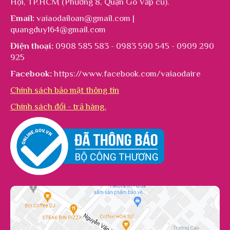
Hội, TP.HCM (Phường 8, Quận Gò Vấp cũ).
Email:
vaiaodailoan@gmail.com |
quangduy164@gmail.com
Điện thoại:
0908 585 583 - 0983 590 545 - 0909 290
925
Facebook:
https://www.facebook.com/vaiaodaire
Chính sách bảo mật thông tin
Chính sách đổi - trả hàng.