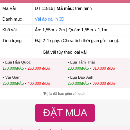
Mã Vải
DT 11816
|
Mã màu:
trên hình
Danh mục
Vải áo dài in 3D
Khổ vải
Áo: 1,55m x 2m | Quần: 1,55m x 1,1m.
Tình trạng
Đặt 2-4 ngày. (Chưa tính thời gian gửi hàng).
Giá vải tùy theo loại vải:
• Lụa Hàn Quốc
• Lụa Tằm Thái
-
-
170,000đ/Áo
260,000 đ/Bộ
200,000đ/Áo
310,000 đ/Bộ
• Vải Gấm
• Lụa Bảo Anh
-
-
250,000đ/Áo
400,000 đ/Bộ
250,000đ/Áo
390,000 đ/Bộ
*Bộ là đã bao gồm vải quần.
ĐẶT MUA