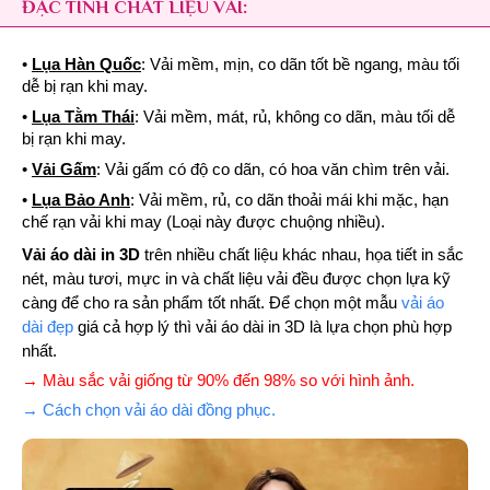
ĐẶC TÍNH CHẤT LIỆU VẢI:
•
Lụa Hàn Quốc
: Vải mềm, mịn, co dãn tốt bề ngang, màu tối
dễ bị rạn khi may.
•
Lụa Tằm Thái
: Vải mềm, mát, rủ, không co dãn, màu tối dễ
bị rạn khi may.
•
Vải Gấm
: Vải gấm có độ co dãn, có hoa văn chìm trên vải.
•
Lụa Bảo Anh
: Vải mềm, rủ, co dãn thoải mái khi mặc, hạn
chế rạn vải khi may (Loại này được chuộng nhiều).
Vải áo dài in 3D
trên nhiều chất liệu khác nhau, họa tiết in sắc
nét, màu tươi, mực in và chất liệu vải đều được chọn lựa kỹ
càng để cho ra sản phẩm tốt nhất. Để chọn một mẫu
vải áo
dài đẹp
giá cả hợp lý thì vải áo dài in 3D là lựa chọn phù hợp
nhất.
→ Màu sắc vải giống từ 90% đến 98% so với hình ảnh.
→ Cách chọn vải áo dài đồng phục.