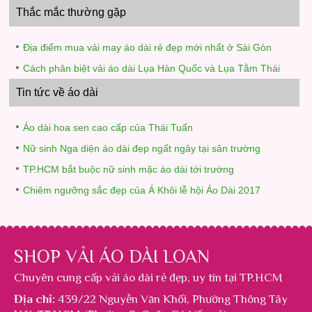
Thắc mắc thường gặp
Địa điểm mua vải may áo dài rẻ đẹp mới nhất ở Sài Gòn
Cách phân biệt vải áo dài Lụa Hàn Quốc và Lụa Tằm Thái
Tin tức về áo dài
Áo dài hoa sen cao cấp của Thái Tuấn
Nữ sinh Nga diện áo dài đẹp ngất ngây tại sân trường
TP.HCM bắt buộc nữ sinh mặc áo dài tới trường
Chiêm ngưỡng sắc đẹp của Á Khôi lễ hội Áo Dài 2017
SHOP VẢI ÁO DÀI LOAN
Chuyên cung cấp
vải áo dài rẻ đẹp
, uy tín tại TP.HCM
Địa chỉ:
439/22 Nguyễn Văn Khối, Phường Thông Tây