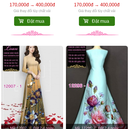
170,000đ → 400,000đ
170,000đ → 400,000đ
Giá thay đổi tùy chất vải
Giá thay đổi tùy chất vải
Đặt mua
Đặt mua
Mã: 12007
|
Đặt 2-4 ngày.
Mã: 12296
|
Đặt 2-4 ngày.