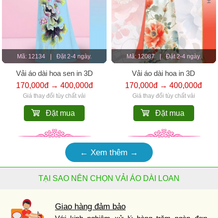
Mã: 12134
|
Đặt 2-4 ngày.
Mã: 12087
|
Đặt 2-4 ngày.
Vải áo dài hoa sen in 3D
Vải áo dài hoa in 3D
170,000đ → 400,000đ
170,000đ → 400,000đ
Giá thay đổi tùy chất vải
Giá thay đổi tùy chất vải
Đặt mua
Đặt mua
← Xem thêm →
TẠI SAO NÊN CHỌN VẢI ÁO DÀI LOAN
Giao hàng đảm bảo