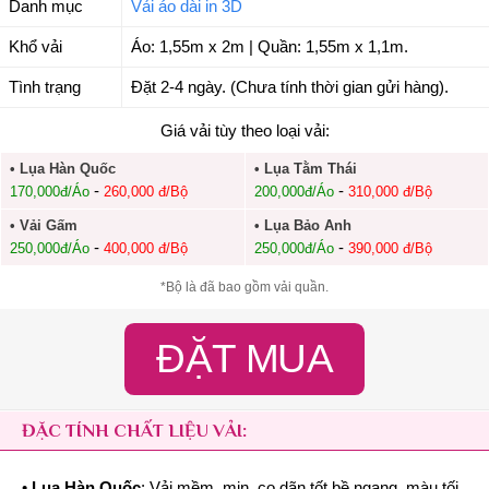
Danh mục
Vải áo dài in 3D
Khổ vải
Áo: 1,55m x 2m | Quần: 1,55m x 1,1m.
Tình trạng
Đặt 2-4 ngày. (Chưa tính thời gian gửi hàng).
Giá vải tùy theo loại vải:
• Lụa Hàn Quốc
• Lụa Tằm Thái
-
-
170,000đ/Áo
260,000 đ/Bộ
200,000đ/Áo
310,000 đ/Bộ
• Vải Gấm
• Lụa Bảo Anh
-
-
250,000đ/Áo
400,000 đ/Bộ
250,000đ/Áo
390,000 đ/Bộ
*Bộ là đã bao gồm vải quần.
ĐẶT MUA
ĐẶC TÍNH CHẤT LIỆU VẢI:
•
Lụa Hàn Quốc
: Vải mềm, mịn, co dãn tốt bề ngang, màu tối