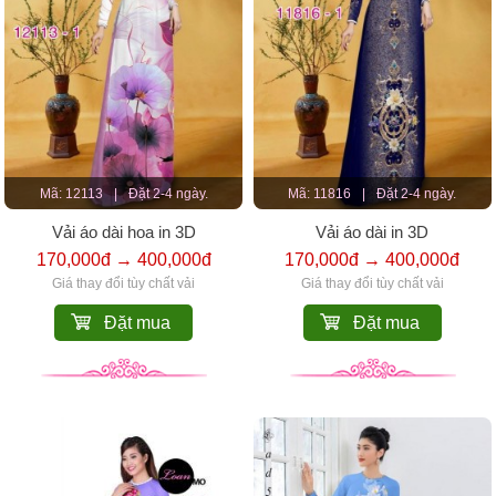
Mã: 12113
|
Đặt 2-4 ngày.
Mã: 11816
|
Đặt 2-4 ngày.
Vải áo dài hoa in 3D
Vải áo dài in 3D
170,000đ → 400,000đ
170,000đ → 400,000đ
Giá thay đổi tùy chất vải
Giá thay đổi tùy chất vải
Đặt mua
Đặt mua