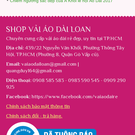
Chiêm ngưỡng sắc đẹp của Á Khôi lễ hội Áo Dài 2017
SHOP VẢI ÁO DÀI LOAN
Chuyên cung cấp
vải áo dài rẻ đẹp
, uy tín tại TP.HCM
Địa chỉ:
439/22 Nguyễn Văn Khối, Phường Thông Tây
Hội, TP.HCM (Phường 8, Quận Gò Vấp cũ).
Email:
vaiaodailoan@gmail.com |
quangduy164@gmail.com
Điện thoại:
0908 585 583 - 0983 590 545 - 0909 290
925
Facebook:
https://www.facebook.com/vaiaodaire
Chính sách bảo mật thông tin
Chính sách đổi - trả hàng.