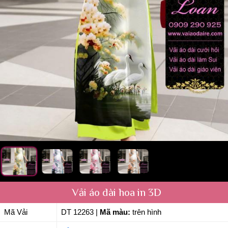
Vải áo dài hoa in 3D
Mã Vải
DT 12263
|
Mã màu:
trên hình