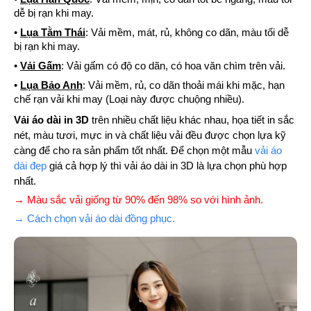
dễ bị rạn khi may.
•
Lụa Tằm Thái
: Vải mềm, mát, rủ, không co dãn, màu tối dễ
bị rạn khi may.
•
Vải Gấm
: Vải gấm có độ co dãn, có hoa văn chìm trên vải.
•
Lụa Bảo Anh
: Vải mềm, rủ, co dãn thoải mái khi mặc, hạn
chế rạn vải khi may (Loại này được chuộng nhiều).
Vải áo dài in 3D
trên nhiều chất liệu khác nhau, họa tiết in sắc
nét, màu tươi, mực in và chất liệu vải đều được chọn lựa kỹ
càng để cho ra sản phẩm tốt nhất. Để chọn một mẫu
vải áo
dài đẹp
giá cả hợp lý thì vải áo dài in 3D là lựa chọn phù hợp
nhất.
→ Màu sắc vải giống từ 90% đến 98% so với hình ảnh.
→ Cách chọn vải áo dài đồng phục.