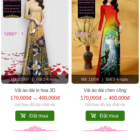
Mã: 12007
|
Đặt 2-4 ngày.
Mã: 11856
|
Đặt 2-4 ngày.
Vải áo dài in hoa 3D
Vải áo dài chim công
170,000đ → 400,000đ
170,000đ → 400,000đ
Giá thay đổi tùy chất vải
Giá thay đổi tùy chất vải
Đặt mua
Đặt mua