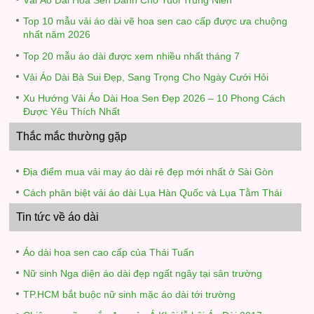
Vải Áo Dài Hoa Sen Dành Cho Tuổi Trung Niên
Top 10 mẫu vải áo dài vẽ hoa sen cao cấp được ưa chuộng
nhất năm 2026
Top 20 mẫu áo dài được xem nhiều nhất tháng 7
Vải Áo Dài Bà Sui Đẹp, Sang Trọng Cho Ngày Cưới Hỏi
Xu Hướng Vải Áo Dài Hoa Sen Đẹp 2026 – 10 Phong Cách
Được Yêu Thích Nhất
Thắc mắc thường gặp
Địa điểm mua vải may áo dài rẻ đẹp mới nhất ở Sài Gòn
Cách phân biệt vải áo dài Lụa Hàn Quốc và Lụa Tằm Thái
Tin tức về áo dài
Áo dài hoa sen cao cấp của Thái Tuấn
Nữ sinh Nga diện áo dài đẹp ngất ngây tại sân trường
TP.HCM bắt buộc nữ sinh mặc áo dài tới trường