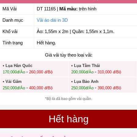
Mã Vải
DT 11165
|
Mã màu:
trên hình
Danh mục
Vải áo dài in 3D
Khổ vải
Áo: 1,55m x 2m | Quần: 1,55m x 1,1m.
Tình trạng
Hết hàng.
Giá vải tùy theo loại vải:
• Lụa Hàn Quốc
• Lụa Tằm Thái
-
-
170,000đ/Áo
260,000 đ/Bộ
200,000đ/Áo
310,000 đ/Bộ
• Vải Gấm
• Lụa Bảo Anh
-
-
250,000đ/Áo
400,000 đ/Bộ
250,000đ/Áo
390,000 đ/Bộ
*Bộ là đã bao gồm vải quần.
Hết hàng