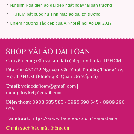
Nữ sinh Nga diện áo dài đẹp ngất ngây tại sân trường
TP.HCM bắt buộc nữ sinh mặc áo dài tới trường
Chiêm ngưỡng sắc đẹp của Á Khôi lễ hội Áo Dài 2017
SHOP VẢI ÁO DÀI LOAN
Chuyên cung cấp
vải áo dài rẻ đẹp
, uy tín tại TP.HCM
Địa chỉ:
439/22 Nguyễn Văn Khối, Phường Thông Tây
Hội, TP.HCM (Phường 8, Quận Gò Vấp cũ).
Email:
vaiaodailoan@gmail.com |
quangduy164@gmail.com
Điện thoại:
0908 585 583 - 0983 590 545 - 0909 290
925
Facebook:
https://www.facebook.com/vaiaodaire
Chính sách bảo mật thông tin