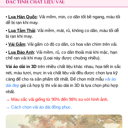
ĐẶC TÍNH CHẤT LIỆU VẢI:
•
Lụa Hàn Quốc
: Vải mềm, mịn, co dãn tốt bề ngang, màu tối
dễ bị rạn khi may.
•
Lụa Tằm Thái
: Vải mềm, mát, rủ, không co dãn, màu tối dễ
bị rạn khi may.
•
Vải Gấm
: Vải gấm có độ co dãn, có hoa văn chìm trên vải.
•
Lụa Bảo Anh
: Vải mềm, rủ, co dãn thoải mái khi mặc, hạn
chế rạn vải khi may (Loại này được chuộng nhiều).
Vải áo dài in 3D
trên nhiều chất liệu khác nhau, họa tiết in sắc
nét, màu tươi, mực in và chất liệu vải đều được chọn lựa kỹ
càng để cho ra sản phẩm tốt nhất. Để chọn một mẫu
vải áo
dài đẹp
giá cả hợp lý thì vải áo dài in 3D là lựa chọn phù hợp
nhất.
→ Màu sắc vải giống từ 90% đến 98% so với hình ảnh.
→ Cách chọn vải áo dài đồng phục.