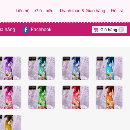
Liên hệ
Giới thiệu
Thanh toán & Giao hàng
Đổi trả
ua hàng
Facebook
Giỏ hàng
0