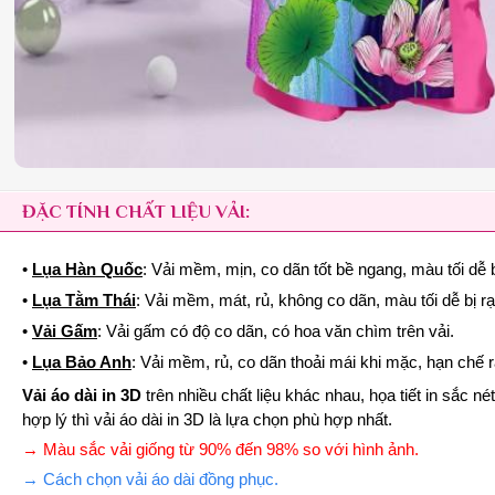
ĐẶC TÍNH CHẤT LIỆU VẢI:
•
Lụa Hàn Quốc
: Vải mềm, mịn, co dãn tốt bề ngang, màu tối dễ b
•
Lụa Tằm Thái
: Vải mềm, mát, rủ, không co dãn, màu tối dễ bị r
•
Vải Gấm
: Vải gấm có độ co dãn, có hoa văn chìm trên vải.
•
Lụa Bảo Anh
: Vải mềm, rủ, co dãn thoải mái khi mặc, hạn chế 
Vải áo dài in 3D
trên nhiều chất liệu khác nhau, họa tiết in sắc 
hợp lý thì vải áo dài in 3D là lựa chọn phù hợp nhất.
→ Màu sắc vải giống từ 90% đến 98% so với hình ảnh.
→ Cách chọn vải áo dài đồng phục.