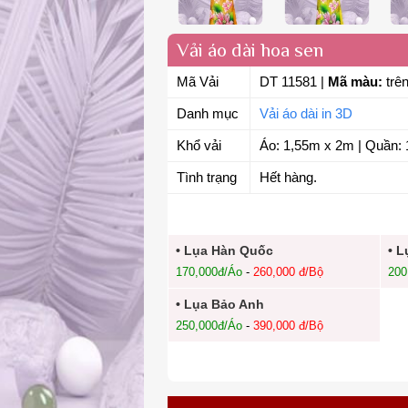
Vải áo dài hoa sen
Mã Vải
DT 11581
|
Mã màu:
trên
Danh mục
Vải áo dài in 3D
Khổ vải
Áo: 1,55m x 2m | Quần: 
Tình trạng
Hết hàng.
• Lụa Hàn Quốc
• L
170,000đ/Áo
-
260,000 đ/Bộ
200
• Lụa Bảo Anh
250,000đ/Áo
-
390,000 đ/Bộ