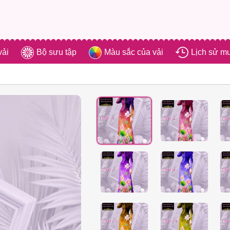
vải
Bộ sưu tập
Màu sắc của vải
Lịch sử m