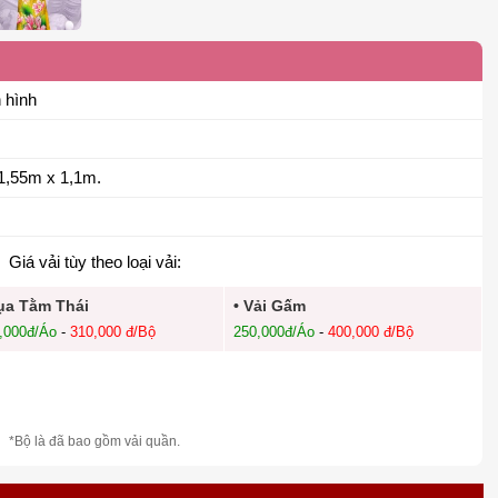
 hình
1,55m x 1,1m.
Giá vải tùy theo loại vải:
ụa Tằm Thái
• Vải Gấm
,000đ/Áo
-
310,000 đ/Bộ
250,000đ/Áo
-
400,000 đ/Bộ
*Bộ là đã bao gồm vải quần.