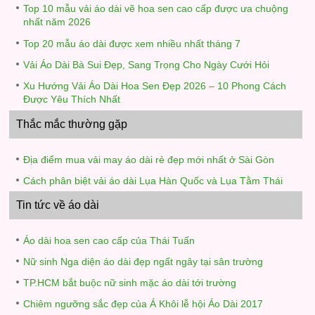
Top 10 mẫu vải áo dài vẽ hoa sen cao cấp được ưa chuộng
nhất năm 2026
Top 20 mẫu áo dài được xem nhiều nhất tháng 7
Vải Áo Dài Bà Sui Đẹp, Sang Trọng Cho Ngày Cưới Hỏi
Xu Hướng Vải Áo Dài Hoa Sen Đẹp 2026 – 10 Phong Cách
Được Yêu Thích Nhất
Thắc mắc thường gặp
Địa điểm mua vải may áo dài rẻ đẹp mới nhất ở Sài Gòn
Cách phân biệt vải áo dài Lụa Hàn Quốc và Lụa Tằm Thái
Tin tức về áo dài
Áo dài hoa sen cao cấp của Thái Tuấn
Nữ sinh Nga diện áo dài đẹp ngất ngây tại sân trường
TP.HCM bắt buộc nữ sinh mặc áo dài tới trường
Chiêm ngưỡng sắc đẹp của Á Khôi lễ hội Áo Dài 2017