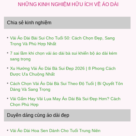
NHỮNG KINH NGHIỆM HỮU ÍCH VỀ ÁO DÀI
Chia sẻ kinh nghiệm
Vải Áo Dài Bài Sui Cho Tuổi 50: Cách Chọn Đẹp, Sang
Trọng Và Phù Hợp Nhất
7 sai lầm khi chọn vải áo dài bà sui khiến bộ áo dài kém
sang trọng
Xu Hướng Vải Áo Dài Bà Sui Đẹp 2026 | 8 Phong Cách
Được Ưa Chuộng Nhất
Cách Chọn Vải Áo Dài Bà Sui Theo Độ Tuổi | Bí Quyết Tôn
Dáng Và Sang Trọng
Vải Gấm Hay Vải Lụa May Áo Dài Bà Sui Đẹp Hơn? Cách
Chọn Phù Hợp
Duyên dáng cùng áo dài đẹp
Vải Áo Dài Hoa Sen Dành Cho Tuổi Trung Niên