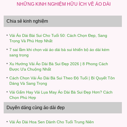
NHỮNG KINH NGHIỆM HỮU ÍCH VỀ ÁO DÀI
Chia sẻ kinh nghiệm
Vải Áo Dài Bài Sui Cho Tuổi 50: Cách Chọn Đẹp, Sang
Trọng Và Phù Hợp Nhất
7 sai lầm khi chọn vải áo dài bà sui khiến bộ áo dài kém
sang trọng
Xu Hướng Vải Áo Dài Bà Sui Đẹp 2026 | 8 Phong Cách
Được Ưa Chuộng Nhất
Cách Chọn Vải Áo Dài Bà Sui Theo Độ Tuổi | Bí Quyết Tôn
Dáng Và Sang Trọng
Vải Gấm Hay Vải Lụa May Áo Dài Bà Sui Đẹp Hơn? Cách
Chọn Phù Hợp
Duyên dáng cùng áo dài đẹp
Vải Áo Dài Hoa Sen Dành Cho Tuổi Trung Niên