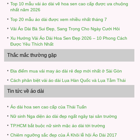
Top 10 mẫu vải áo dài vẽ hoa sen cao cấp được ưa chuộng
nhất năm 2026
Top 20 mẫu áo dài được xem nhiều nhất tháng 7
Vải Áo Dài Bà Sui Đẹp, Sang Trọng Cho Ngày Cưới Hỏi
Xu Hướng Vải Áo Dài Hoa Sen Đẹp 2026 – 10 Phong Cách
Được Yêu Thích Nhất
Thắc mắc thường gặp
Địa điểm mua vải may áo dài rẻ đẹp mới nhất ở Sài Gòn
Cách phân biệt vải áo dài Lụa Hàn Quốc và Lụa Tằm Thái
Tin tức về áo dài
Áo dài hoa sen cao cấp của Thái Tuấn
Nữ sinh Nga diện áo dài đẹp ngất ngây tại sân trường
TP.HCM bắt buộc nữ sinh mặc áo dài tới trường
Chiêm ngưỡng sắc đẹp của Á Khôi lễ hội Áo Dài 2017