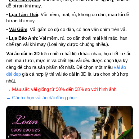
dễ bị rạn khi may.
•
Lụa Tằm Thái
: Vải mềm, mát, rủ, không co dãn, màu tối dễ
bị rạn khi may.
•
Vải Gấm
: Vải gấm có độ co dãn, có hoa văn chìm trên vải.
•
Lụa Bảo Anh
: Vải mềm, rủ, co dãn thoải mái khi mặc, hạn
chế rạn vải khi may (Loại này được chuộng nhiều).
Vải áo dài in 3D
trên nhiều chất liệu khác nhau, họa tiết in sắc
nét, màu tươi, mực in và chất liệu vải đều được chọn lựa kỹ
càng để cho ra sản phẩm tốt nhất. Để chọn một mẫu
vải áo
dài đẹp
giá cả hợp lý thì vải áo dài in 3D là lựa chọn phù hợp
nhất.
→ Màu sắc vải giống từ 90% đến 98% so với hình ảnh.
→ Cách chọn vải áo dài đồng phục.