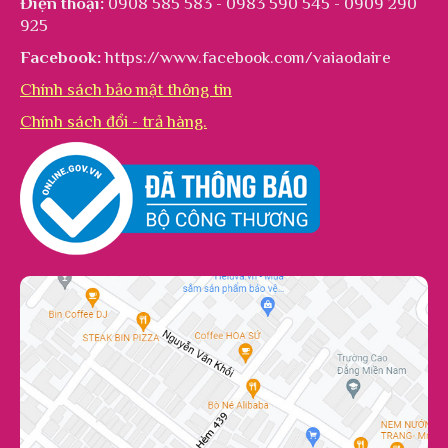
Điện thoại:
0908 585 583 - 0983 590 545 - 0909 290
925
Facebook:
https://www.facebook.com/vaiaodaire
Chính sách bảo mật thông tin
Chính sách đổi - trả hàng.