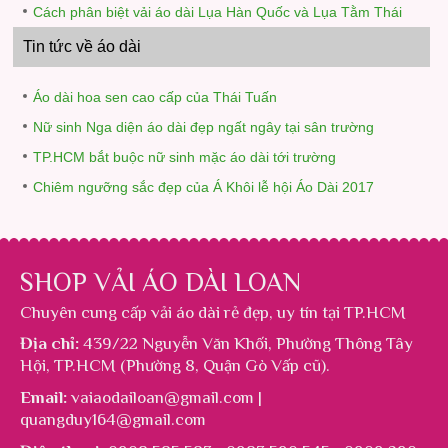
Cách phân biệt vải áo dài Lụa Hàn Quốc và Lụa Tằm Thái
Tin tức về áo dài
Áo dài hoa sen cao cấp của Thái Tuấn
Nữ sinh Nga diện áo dài đẹp ngất ngây tại sân trường
TP.HCM bắt buộc nữ sinh mặc áo dài tới trường
Chiêm ngưỡng sắc đẹp của Á Khôi lễ hội Áo Dài 2017
SHOP VẢI ÁO DÀI LOAN
Chuyên cung cấp
vải áo dài rẻ đẹp
, uy tín tại TP.HCM
Địa chỉ:
439/22 Nguyễn Văn Khối, Phường Thông Tây
Hội, TP.HCM (Phường 8, Quận Gò Vấp cũ).
Email:
vaiaodailoan@gmail.com |
quangduy164@gmail.com