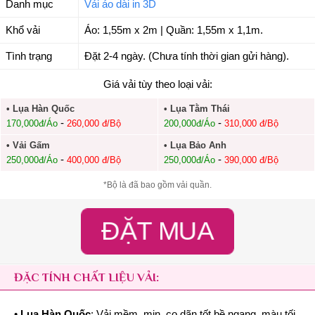
Danh mục
Vải áo dài in 3D
Khổ vải
Áo: 1,55m x 2m | Quần: 1,55m x 1,1m.
Tình trạng
Đặt 2-4 ngày. (Chưa tính thời gian gửi hàng).
Giá vải tùy theo loại vải:
• Lụa Hàn Quốc
• Lụa Tằm Thái
-
-
170,000đ/Áo
260,000 đ/Bộ
200,000đ/Áo
310,000 đ/Bộ
• Vải Gấm
• Lụa Bảo Anh
-
-
250,000đ/Áo
400,000 đ/Bộ
250,000đ/Áo
390,000 đ/Bộ
*Bộ là đã bao gồm vải quần.
ĐẶT MUA
ĐẶC TÍNH CHẤT LIỆU VẢI:
•
Lụa Hàn Quốc
: Vải mềm, mịn, co dãn tốt bề ngang, màu tối