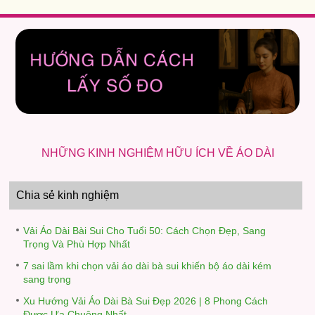
NHỮNG KINH NGHIỆM HỮU ÍCH VỀ ÁO DÀI
Chia sẻ kinh nghiệm
Vải Áo Dài Bài Sui Cho Tuổi 50: Cách Chọn Đẹp, Sang
Trọng Và Phù Hợp Nhất
7 sai lầm khi chọn vải áo dài bà sui khiến bộ áo dài kém
sang trọng
Xu Hướng Vải Áo Dài Bà Sui Đẹp 2026 | 8 Phong Cách
Được Ưa Chuộng Nhất