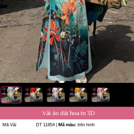
Vải áo dài hoa in 3D
Mã Vải
DT 11854
|
Mã màu:
trên hình