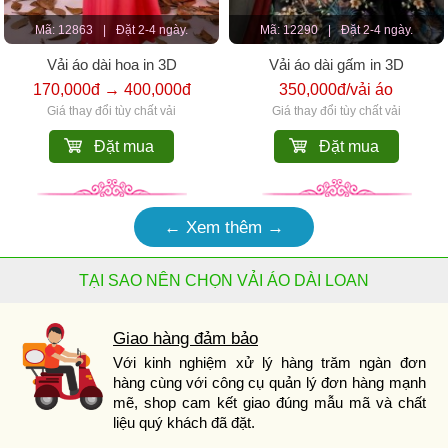
Mã: 12863
|
Đặt 2-4 ngày.
Mã: 12290
|
Đặt 2-4 ngày.
Vải áo dài hoa in 3D
Vải áo dài gấm in 3D
170,000đ → 400,000đ
350,000đ/vải áo
Giá thay đổi tùy chất vải
Giá thay đổi tùy chất vải
Đặt mua
Đặt mua
← Xem thêm →
TẠI SAO NÊN CHỌN VẢI ÁO DÀI LOAN
Giao hàng đảm bảo
Với kinh nghiệm xử lý hàng trăm ngàn đơn
hàng cùng với công cụ quản lý đơn hàng mạnh
mẽ, shop cam kết giao đúng mẫu mã và chất
liệu quý khách đã đặt.