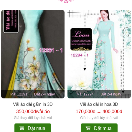
Mã: 12291
|
Đặt 2-4 ngày.
Mã: 12294
|
Đặt 2-4 ngày.
Vải áo dài gấm in 3D
Vải áo dài in hoa 3D
350,000đ/vải áo
170,000đ → 400,000đ
Giá thay đổi tùy chất vải
Giá thay đổi tùy chất vải
Đặt mua
Đặt mua