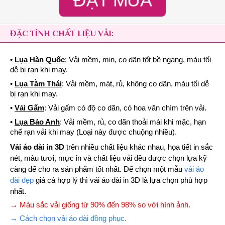
ĐẶT MUA
ĐẶC TÍNH CHẤT LIỆU VẢI:
•
Lụa Hàn Quốc
: Vải mềm, mịn, co dãn tốt bề ngang, màu tối
dễ bị rạn khi may.
•
Lụa Tằm Thái
: Vải mềm, mát, rủ, không co dãn, màu tối dễ
bị rạn khi may.
•
Vải Gấm
: Vải gấm có độ co dãn, có hoa văn chìm trên vải.
•
Lụa Bảo Anh
: Vải mềm, rủ, co dãn thoải mái khi mặc, hạn
chế rạn vải khi may (Loại này được chuộng nhiều).
Vải áo dài in 3D
trên nhiều chất liệu khác nhau, họa tiết in sắc
nét, màu tươi, mực in và chất liệu vải đều được chọn lựa kỹ
càng để cho ra sản phẩm tốt nhất. Để chọn một mẫu
vải áo
dài đẹp
giá cả hợp lý thì vải áo dài in 3D là lựa chọn phù hợp
nhất.
→ Màu sắc vải giống từ 90% đến 98% so với hình ảnh.
→ Cách chọn vải áo dài đồng phục.