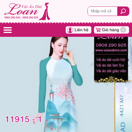
Liên hệ
Giỏ hàng
0