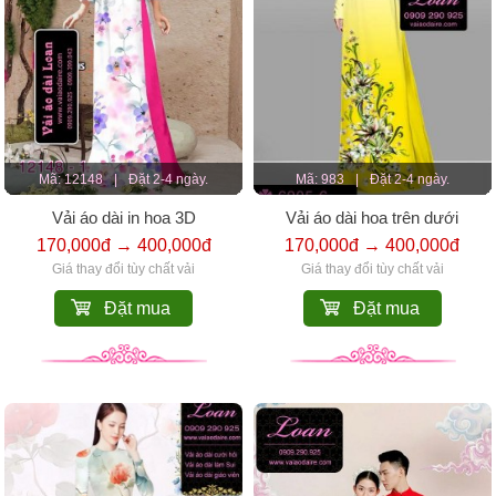
Mã: 12148
|
Đặt 2-4 ngày.
Mã: 983
|
Đặt 2-4 ngày.
Vải áo dài in hoa 3D
Vải áo dài hoa trên dưới
170,000đ → 400,000đ
170,000đ → 400,000đ
Giá thay đổi tùy chất vải
Giá thay đổi tùy chất vải
Đặt mua
Đặt mua