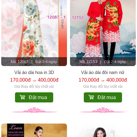
Mã: 12087
|
Đặt 2-4 ngày.
Mã: 12153
|
Đặt 2-4 ngày.
Vải áo dài hoa in 3D
Vải áo dài đôi nam nữ
170,000đ → 400,000đ
170,000đ → 400,000đ
Giá thay đổi tùy chất vải
Giá thay đổi tùy chất vải
Đặt mua
Đặt mua