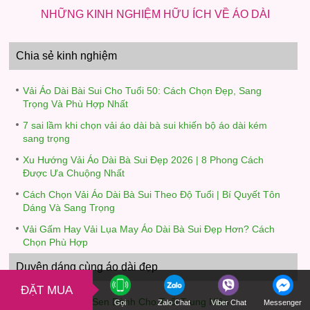
NHỮNG KINH NGHIỆM HỮU ÍCH VỀ ÁO DÀI
Chia sẻ kinh nghiệm
Vải Áo Dài Bài Sui Cho Tuổi 50: Cách Chọn Đẹp, Sang
Trọng Và Phù Hợp Nhất
7 sai lầm khi chọn vải áo dài bà sui khiến bộ áo dài kém
sang trọng
Xu Hướng Vải Áo Dài Bà Sui Đẹp 2026 | 8 Phong Cách
Được Ưa Chuộng Nhất
Cách Chọn Vải Áo Dài Bà Sui Theo Độ Tuổi | Bí Quyết Tôn
Dáng Và Sang Trọng
Vải Gấm Hay Vải Lụa May Áo Dài Bà Sui Đẹp Hơn? Cách
Chọn Phù Hợp
Duyên dáng cùng áo dài đẹp
ĐẶT MUA
Vải Áo Dài Hoa Sen Dành Cho Tuổi Trung Niên
Gọi
Zalo Chat
Viber Chat
Messenger