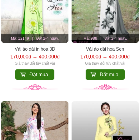
Mã: 12149
|
Đặt 2-4 ngày.
Mã: 988
|
Đặt 2-4 ngày.
Vải áo dài in hoa 3D
Vải áo dài hoa Sen
170,000đ → 400,000đ
170,000đ → 400,000đ
Giá thay đổi tùy chất vải
Giá thay đổi tùy chất vải
Đặt mua
Đặt mua