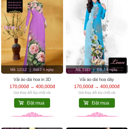
Mã: 12112
|
Đặt 2-4 ngày.
Mã: 5383
|
Đặt 2-4 ngày.
Vải áo dài hoa in 3D
Vải áo dài hoa dây
170,000đ → 400,000đ
170,000đ → 400,000đ
Giá thay đổi tùy chất vải
Giá thay đổi tùy chất vải
Đặt mua
Đặt mua