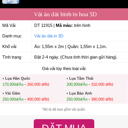
Vải áo dài hình in hoa 3D
Mã Vải
DT 11915
|
Mã màu:
trên hình
Danh mục
Vải áo dài in 3D
Khổ vải
Áo: 1,55m x 2m | Quần: 1,55m x 1,1m.
Tình trạng
Đặt 2-4 ngày. (Chưa tính thời gian gửi hàng).
Giá vải tùy theo loại vải:
• Lụa Hàn Quốc
• Lụa Tằm Thái
-
-
170,000đ/Áo
260,000 đ/Bộ
200,000đ/Áo
310,000 đ/Bộ
• Vải Gấm
• Lụa Bảo Anh
-
-
250,000đ/Áo
400,000 đ/Bộ
250,000đ/Áo
390,000 đ/Bộ
*Bộ là đã bao gồm vải quần.