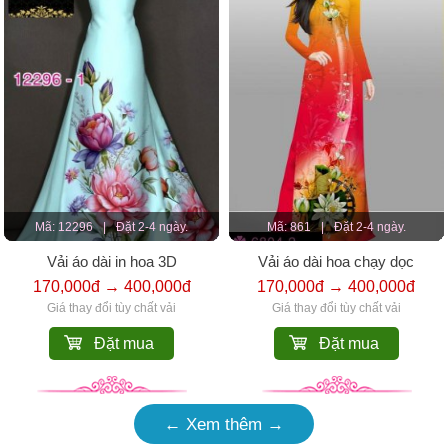
Mã: 12296
|
Đặt 2-4 ngày.
Mã: 861
|
Đặt 2-4 ngày.
Vải áo dài in hoa 3D
Vải áo dài hoa chạy dọc
170,000đ → 400,000đ
170,000đ → 400,000đ
Giá thay đổi tùy chất vải
Giá thay đổi tùy chất vải
Đặt mua
Đặt mua
← Xem thêm →