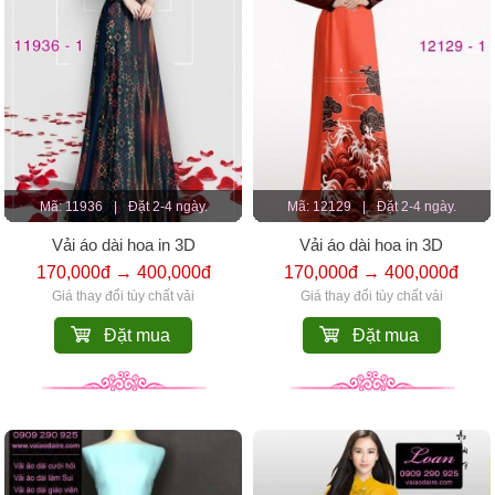
Mã: 11936
|
Đặt 2-4 ngày.
Mã: 12129
|
Đặt 2-4 ngày.
Vải áo dài hoa in 3D
Vải áo dài hoa in 3D
170,000đ → 400,000đ
170,000đ → 400,000đ
Giá thay đổi tùy chất vải
Giá thay đổi tùy chất vải
Đặt mua
Đặt mua