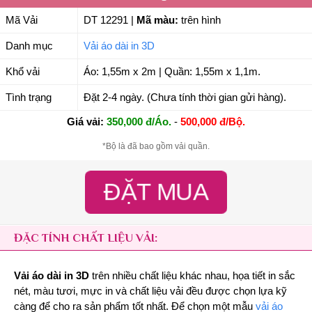
Mã Vải
DT 12291
|
Mã màu:
trên hình
Danh mục
Vải áo dài in 3D
Khổ vải
Áo: 1,55m x 2m | Quần: 1,55m x 1,1m.
Tình trạng
Đặt 2-4 ngày. (Chưa tính thời gian gửi hàng).
Giá vải:
350,000 đ/Áo.
-
500,000 đ/Bộ.
*Bộ là đã bao gồm vải quần.
ĐẶT MUA
ĐẶC TÍNH CHẤT LIỆU VẢI:
Vải áo dài in 3D
trên nhiều chất liệu khác nhau, họa tiết in sắc
nét, màu tươi, mực in và chất liệu vải đều được chọn lựa kỹ
càng để cho ra sản phẩm tốt nhất. Để chọn một mẫu
vải áo