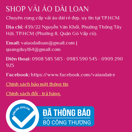
SHOP VẢI ÁO DÀI LOAN
Chuyên cung cấp
vải áo dài rẻ đẹp
, uy tín tại TP.HCM
Địa chỉ:
439/22 Nguyễn Văn Khối, Phường Thông Tây
Hội, TP.HCM (Phường 8, Quận Gò Vấp cũ).
Email:
vaiaodailoan@gmail.com |
quangduy164@gmail.com
Điện thoại:
0908 585 583 - 0983 590 545 - 0909 290
925
Facebook:
https://www.facebook.com/vaiaodaire
Chính sách bảo mật thông tin
Chính sách đổi - trả hàng.