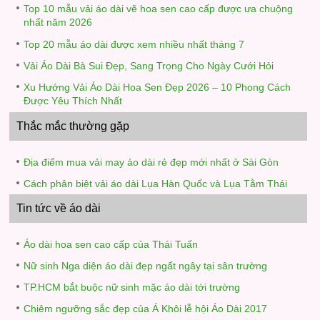
Top 10 mẫu vải áo dài vẽ hoa sen cao cấp được ưa chuộng
nhất năm 2026
Top 20 mẫu áo dài được xem nhiều nhất tháng 7
Vải Áo Dài Bà Sui Đẹp, Sang Trọng Cho Ngày Cưới Hỏi
Xu Hướng Vải Áo Dài Hoa Sen Đẹp 2026 – 10 Phong Cách
Được Yêu Thích Nhất
Thắc mắc thường gặp
Địa điểm mua vải may áo dài rẻ đẹp mới nhất ở Sài Gòn
Cách phân biệt vải áo dài Lụa Hàn Quốc và Lụa Tằm Thái
Tin tức về áo dài
Áo dài hoa sen cao cấp của Thái Tuấn
Nữ sinh Nga diện áo dài đẹp ngất ngây tại sân trường
TP.HCM bắt buộc nữ sinh mặc áo dài tới trường
Chiêm ngưỡng sắc đẹp của Á Khôi lễ hội Áo Dài 2017