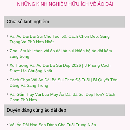
NHỮNG KINH NGHIỆM HỮU ÍCH VỀ ÁO DÀI
Chia sẻ kinh nghiệm
Vải Áo Dài Bài Sui Cho Tuổi 50: Cách Chọn Đẹp, Sang
Trọng Và Phù Hợp Nhất
7 sai lầm khi chọn vải áo dài bà sui khiến bộ áo dài kém
sang trọng
Xu Hướng Vải Áo Dài Bà Sui Đẹp 2026 | 8 Phong Cách
Được Ưa Chuộng Nhất
Cách Chọn Vải Áo Dài Bà Sui Theo Độ Tuổi | Bí Quyết Tôn
Dáng Và Sang Trọng
Vải Gấm Hay Vải Lụa May Áo Dài Bà Sui Đẹp Hơn? Cách
Chọn Phù Hợp
Duyên dáng cùng áo dài đẹp
Vải Áo Dài Hoa Sen Dành Cho Tuổi Trung Niên