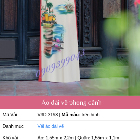
Áo dài vẽ phong cảnh
Mã Vải
V3D 3193
|
Mã màu:
trên hình
Danh mục
Vải áo dài vẽ
Khổ vải
Áo: 1,55m x 2,2m | Quần: 1,55m x 1,1m.