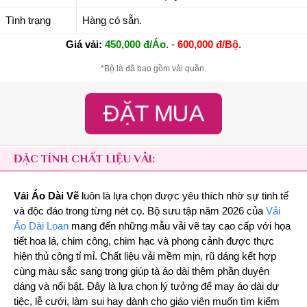
Tình trạng
Hàng có sẵn.
Giá vải:
450,000 đ/Áo.
-
600,000 đ/Bộ.
*Bộ là đã bao gồm vải quần.
ĐẶT MUA
ĐẶC TÍNH CHẤT LIỆU VẢI:
Vải Áo Dài Vẽ
luôn là lựa chọn được yêu thích nhờ sự tinh tế
và độc đáo trong từng nét cọ. Bộ sưu tập năm 2026 của
Vải
Áo Dài Loan
mang đến những mẫu vải vẽ tay cao cấp với họa
tiết hoa lá, chim công, chim hạc và phong cảnh được thực
hiện thủ công tỉ mỉ. Chất liệu vải mềm mịn, rũ dáng kết hợp
cùng màu sắc sang trọng giúp tà áo dài thêm phần duyên
dáng và nổi bật. Đây là lựa chọn lý tưởng để may áo dài dự
tiệc, lễ cưới, làm sui hay dành cho giáo viên muốn tìm kiếm