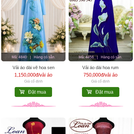
Mã: 4840
|
Hàng có sẵn.
Mã: 4456
|
Hàng có sẵn.
Vải áo dài vẽ hoa sen
Vải áo dài hoa rum
1,150,000đ/vải áo
750,000đ/vải áo
Giá cố định
Giá cố định
Đặt mua
Đặt mua