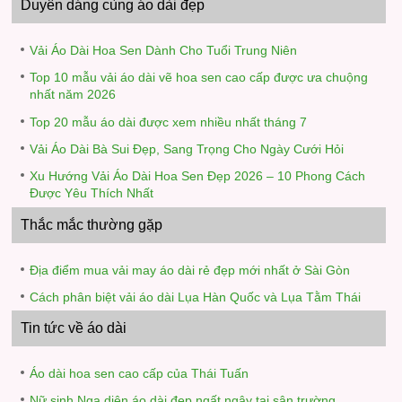
Duyên dáng cùng áo dài đẹp
Vải Áo Dài Hoa Sen Dành Cho Tuổi Trung Niên
Top 10 mẫu vải áo dài vẽ hoa sen cao cấp được ưa chuộng
nhất năm 2026
Top 20 mẫu áo dài được xem nhiều nhất tháng 7
Vải Áo Dài Bà Sui Đẹp, Sang Trọng Cho Ngày Cưới Hỏi
Xu Hướng Vải Áo Dài Hoa Sen Đẹp 2026 – 10 Phong Cách
Được Yêu Thích Nhất
Thắc mắc thường gặp
Địa điểm mua vải may áo dài rẻ đẹp mới nhất ở Sài Gòn
Cách phân biệt vải áo dài Lụa Hàn Quốc và Lụa Tằm Thái
Tin tức về áo dài
Áo dài hoa sen cao cấp của Thái Tuấn
Nữ sinh Nga diện áo dài đẹp ngất ngây tại sân trường