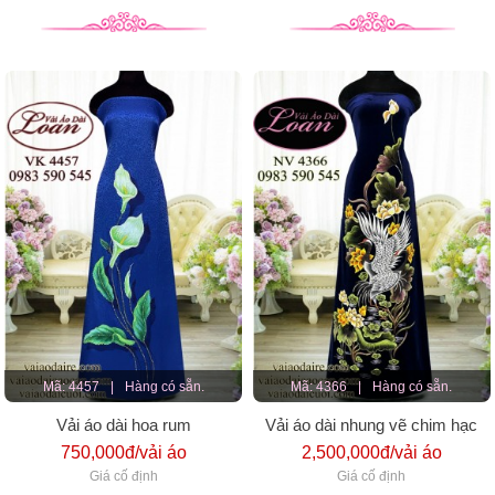
Mã: 4457
|
Hàng có sẵn.
Mã: 4366
|
Hàng có sẵn.
Vải áo dài hoa rum
Vải áo dài nhung vẽ chim hạc
750,000đ/vải áo
2,500,000đ/vải áo
Giá cố định
Giá cố định