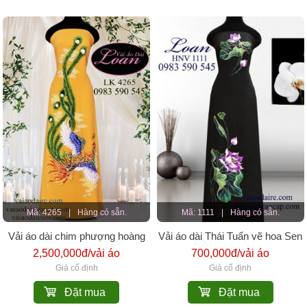
Mã: 4265
|
Hàng có sẵn.
Mã: 1111
|
Hàng có sẵn.
Vải áo dài chim phượng hoàng
Vải áo dài Thái Tuấn vẽ hoa Sen
cao cấp
2,500,000đ/vải áo
700,000đ/vải áo
Giá cố định
Giá cố định
Đặt mua
Đặt mua