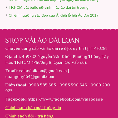
TP.HCM bắt buộc nữ sinh mặc áo dài tới trường
Chiêm ngưỡng sắc đẹp của Á Khôi lễ hội Áo Dài 2017
SHOP VẢI ÁO DÀI LOAN
Chuyên cung cấp
vải áo dài rẻ đẹp
, uy tín tại TP.HCM
Địa chỉ:
439/22 Nguyễn Văn Khối, Phường Thông Tây
Hội, TP.HCM (Phường 8, Quận Gò Vấp cũ).
Email:
vaiaodailoan@gmail.com |
quangduy164@gmail.com
Điện thoại:
0908 585 583 - 0983 590 545 - 0909 290
925
Facebook:
https://www.facebook.com/vaiaodaire
Chính sách bảo mật thông tin
Chính sách đổi - trả hàng.