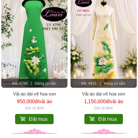
Mã: 4298
|
Hàng có sẵn.
Mã: 4831
|
Hàng có sẵn.
Vải áo dài vẽ hoa sen
Vải áo dài vẽ hoa sen
950,000đ/vải áo
1,150,000đ/vải áo
Giá cố định
Giá cố định
Đặt mua
Đặt mua