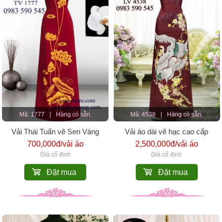
Mã: 1777
|
Hàng có sẵn.
Mã: 4538
|
Hàng có sẵn.
Vải Thái Tuấn vẽ Sen Vàng
Vải áo dài vẽ hạc cao cấp
700,000đ/vải áo
2,500,000đ/vải áo
Giá cố định
Giá cố định
Đặt mua
Đặt mua