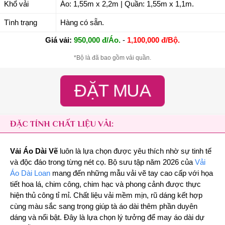
Khổ vải
Áo: 1,55m x 2,2m | Quần: 1,55m x 1,1m.
Tình trạng
Hàng có sẵn.
Giá vải:
950,000 đ/Áo.
-
1,100,000 đ/Bộ.
*Bộ là đã bao gồm vải quần.
ĐẶT MUA
ĐẶC TÍNH CHẤT LIỆU VẢI:
Vải Áo Dài Vẽ
luôn là lựa chọn được yêu thích nhờ sự tinh tế
và độc đáo trong từng nét cọ. Bộ sưu tập năm 2026 của
Vải
Áo Dài Loan
mang đến những mẫu vải vẽ tay cao cấp với họa
tiết hoa lá, chim công, chim hạc và phong cảnh được thực
hiện thủ công tỉ mỉ. Chất liệu vải mềm mịn, rũ dáng kết hợp
cùng màu sắc sang trọng giúp tà áo dài thêm phần duyên
dáng và nổi bật. Đây là lựa chọn lý tưởng để may áo dài dự