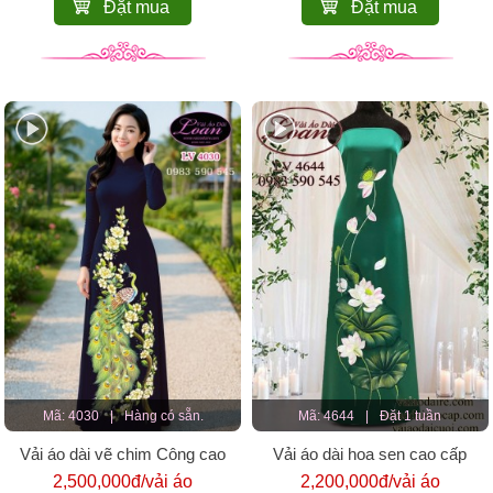
Đặt mua
Đặt mua
Mã: 4030
|
Hàng có sẵn.
Mã: 4644
|
Đặt 1 tuần
Vải áo dài vẽ chim Công cao
Vải áo dài hoa sen cao cấp
cấp
2,500,000đ/vải áo
2,200,000đ/vải áo