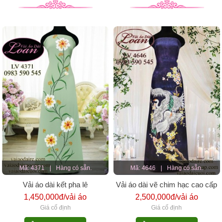
Mã: 4371
|
Hàng có sẵn.
Mã: 4646
|
Hàng có sẵn.
Vải áo dài kết pha lê
Vải áo dài vẽ chim hạc cao cấp
1,450,000đ/vải áo
2,500,000đ/vải áo
Giá cố định
Giá cố định