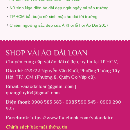
Nữ sinh Nga diện áo dài đẹp ngất ngây tại sân trường
TP.HCM bắt buộc nữ sinh mặc áo dài tới trường
Chiêm ngưỡng sắc đẹp của Á Khôi lễ hội Áo Dài 2017
SHOP VẢI ÁO DÀI LOAN
Chuyên cung cấp
vải áo dài rẻ đẹp
, uy tín tại TP.HCM
Địa chỉ:
439/22 Nguyễn Văn Khối, Phường Thông Tây
Hội, TP.HCM (Phường 8, Quận Gò Vấp cũ).
Email:
vaiaodailoan@gmail.com |
quangduy164@gmail.com
Điện thoại:
0908 585 583 - 0983 590 545 - 0909 290
925
Facebook:
https://www.facebook.com/vaiaodaire
Chính sách bảo mật thông tin