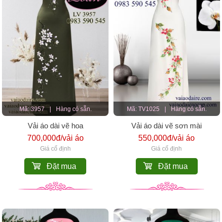
Mã: 3957
|
Hàng có sẵn.
Mã: TV1025
|
Hàng có sẵn.
Vải áo dài vẽ hoa
Vải áo dài vẽ sơn mài
700,000đ/vải áo
550,000đ/vải áo
Giá cố định
Giá cố định
Đặt mua
Đặt mua