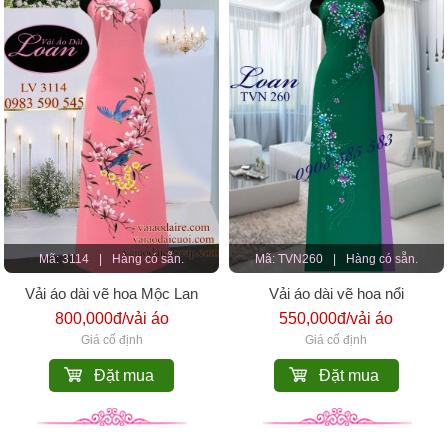
Mã: 3114
|
Hàng có sẵn.
Mã: TVN260
|
Hàng có sẵn.
Vải áo dài vẽ hoa Mộc Lan
Vải áo dài vẽ hoa nổi
800,000đ/vải áo
550,000đ/vải áo
Giá cố định
Giá cố định
Đặt mua
Đặt mua