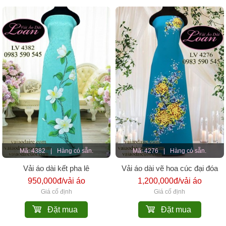
Mã: 4382
|
Hàng có sẵn.
Mã: 4276
|
Hàng có sẵn.
Vải áo dài kết pha lê
Vải áo dài vẽ hoa cúc đại đóa
950,000đ/vải áo
1,200,000đ/vải áo
Giá cố định
Giá cố định
Đặt mua
Đặt mua