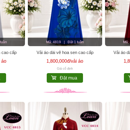
 tuần
Mã: 4819
|
Đặt 1 tuần
Mã:
n cao cấp
Vải áo dài vẽ hoa sen cao cấp
Vải áo d
 áo
1,800,000đ/vải áo
1,
Giá cố định
a
Đặt mua