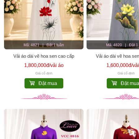
Mã: 4821
|
Đặt 1 tuần
Mã: 4820
|
Đặt 1
Vải áo dài vẽ hoa sen cao cấp
Vải áo dài vẽ hoa se
1,800,000đ/vải áo
1,600,000đ/vải
Giá cố định
Giá cố định
Đặt mua
Đặt mu