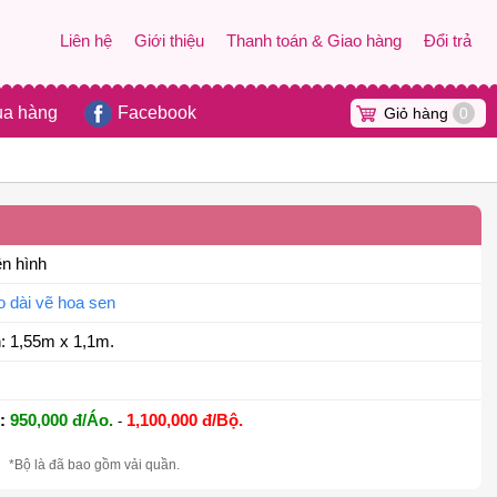
Liên hệ
Giới thiệu
Thanh toán & Giao hàng
Đổi trả
ua hàng
Facebook
Giỏ hàng
0
ên hình
o dài vẽ hoa sen
: 1,55m x 1,1m.
:
950,000 đ/Áo.
1,100,000 đ/Bộ.
-
*Bộ là đã bao gồm vải quần.