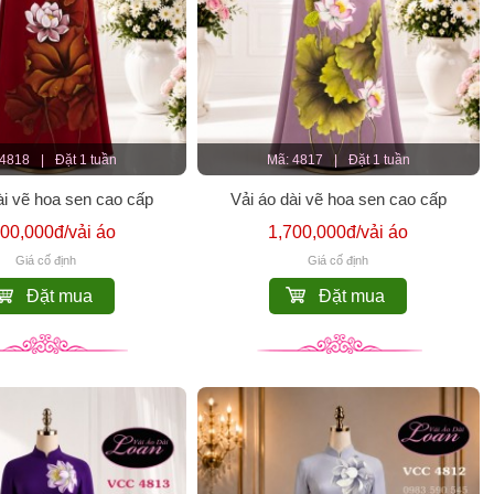
 4818
|
Đặt 1 tuần
Mã: 4817
|
Đặt 1 tuần
ài vẽ hoa sen cao cấp
Vải áo dài vẽ hoa sen cao cấp
800,000đ/vải áo
1,700,000đ/vải áo
Giá cố định
Giá cố định
Đặt mua
Đặt mua