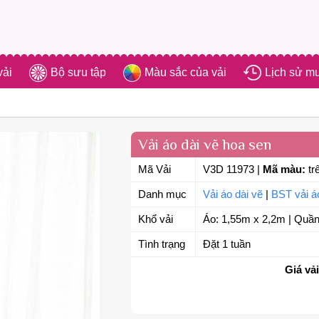
vải
Bộ sưu tập
Màu sắc của vải
Lịch sử m
Vải áo dài vẽ hoa sen
Mã Vải
V3D 11973
|
Mã màu:
tr
Danh mục
Vải áo dài vẽ
|
BST vải á
Khổ vải
Áo: 1,55m x 2,2m | Quần
Tình trạng
Đặt 1 tuần
Giá vải