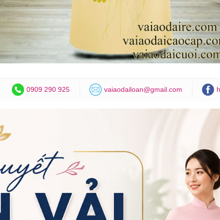
0909 290 925
vaiaodailoan@gmail.com
h