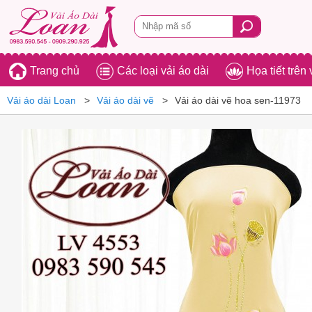
Trang chủ
Các loại vải áo dài
Họa tiết trên 
Vải áo dài Loan
Vải áo dài vẽ
Vải áo dài vẽ hoa sen-11973