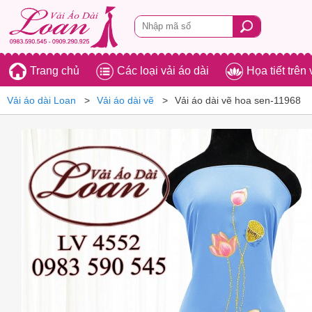
Trang chủ
Các loại vải áo dài
Họa tiết trên 
Vải áo dài Loan
Vải áo dài vẽ
Vải áo dài vẽ hoa sen-11968