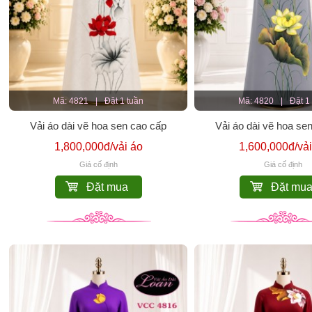
Mã: 4821
|
Đặt 1 tuần
Mã: 4820
|
Đặt 1
Vải áo dài vẽ hoa sen cao cấp
Vải áo dài vẽ hoa se
1,800,000đ/vải áo
1,600,000đ/vải
Giá cố định
Giá cố định
Đặt mua
Đặt mu