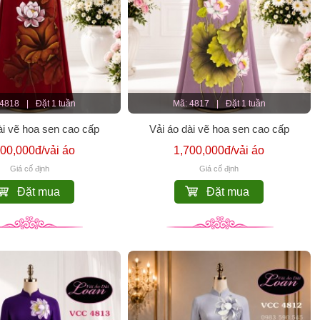
 4818
|
Đặt 1 tuần
Mã: 4817
|
Đặt 1 tuần
ài vẽ hoa sen cao cấp
Vải áo dài vẽ hoa sen cao cấp
800,000đ/vải áo
1,700,000đ/vải áo
Giá cố định
Giá cố định
Đặt mua
Đặt mua