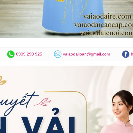
0909 290 925
vaiaodailoan@gmail.com
h