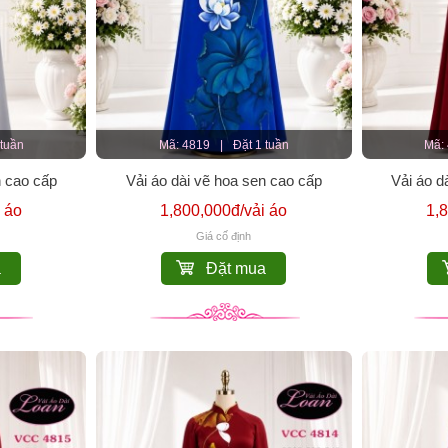
 tuần
Mã: 4819
|
Đặt 1 tuần
Mã:
n cao cấp
Vải áo dài vẽ hoa sen cao cấp
Vải áo d
 áo
1,800,000đ/vải áo
1,
Giá cố định
a
Đặt mua