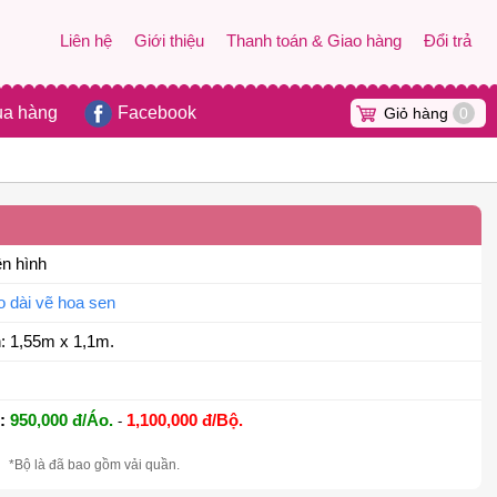
Liên hệ
Giới thiệu
Thanh toán & Giao hàng
Đổi trả
ua hàng
Facebook
Giỏ hàng
0
ên hình
o dài vẽ hoa sen
: 1,55m x 1,1m.
:
950,000 đ/Áo.
1,100,000 đ/Bộ.
-
*Bộ là đã bao gồm vải quần.