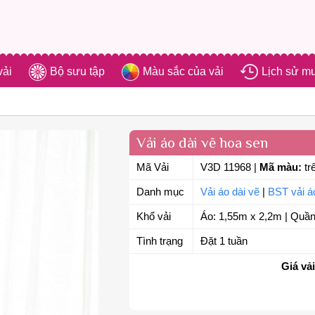
vải
Bộ sưu tập
Màu sắc của vải
Lịch sử m
Vải áo dài vẽ hoa sen
Mã Vải
V3D 11968
|
Mã màu:
tr
Danh mục
Vải áo dài vẽ
|
BST vải á
Khổ vải
Áo: 1,55m x 2,2m | Quần
Tình trạng
Đặt 1 tuần
Giá vải