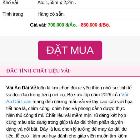
Khổ vải
Áo: 1,55m x 2,2m .
Tình trạng
Hàng có sẵn.
Giá vải:
700,000 đ/Áo.
-
850,000 đ/Bộ.
ĐẶT MUA
ĐẶC TÍNH CHẤT LIỆU VẢI:
Vải Áo Dài Vẽ
luôn là lựa chọn được yêu thích nhờ sự tinh tế
và độc đáo trong từng nét cọ. Bộ sưu tập năm 2026 của
Vải
Áo Dài Loan
mang đến những mẫu vải vẽ tay cao cấp với họa
tiết hoa lá, chim công, chim hạc và phong cảnh được thực
hiện thủ công tỉ mỉ. Chất liệu vải mềm mịn, rũ dáng kết hợp
cùng màu sắc sang trọng giúp tà áo dài thêm phần duyên
dáng và nổi bật. Đây là lựa chọn lý tưởng để may áo dài dự
tiệc, lễ cưới, làm sui hay dành cho giáo viên muốn tìm kiếm