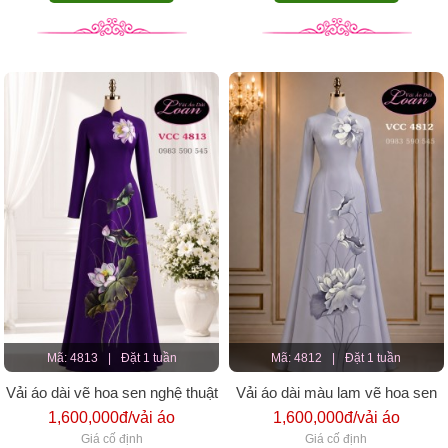
Mã: 4813
|
Đặt 1 tuần
Mã: 4812
|
Đặt 1 tuần
Vải áo dài vẽ hoa sen nghệ thuật
Vải áo dài màu lam vẽ hoa sen
đẹp
1,600,000đ/vải áo
1,600,000đ/vải áo
Giá cố định
Giá cố định