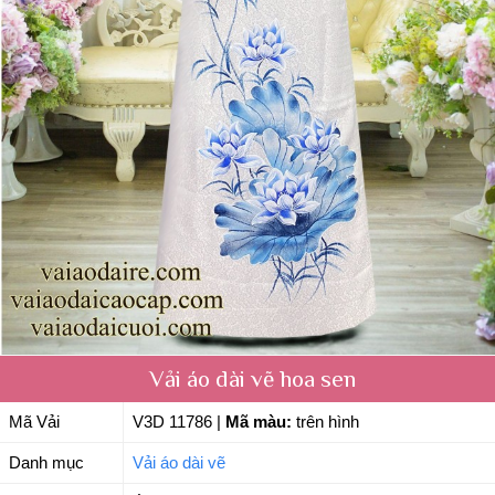
Vải áo dài vẽ hoa sen
Mã Vải
V3D 11786
|
Mã màu:
trên hình
Danh mục
Vải áo dài vẽ