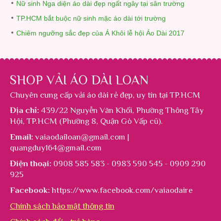
Nữ sinh Nga diện áo dài đẹp ngất ngây tại sân trường
TP.HCM bắt buộc nữ sinh mặc áo dài tới trường
Chiêm ngưỡng sắc đẹp của Á Khôi lễ hội Áo Dài 2017
SHOP VẢI ÁO DÀI LOAN
Chuyên cung cấp
vải áo dài rẻ đẹp
, uy tín tại TP.HCM
Địa chỉ:
439/22 Nguyễn Văn Khối, Phường Thông Tây
Hội, TP.HCM (Phường 8, Quận Gò Vấp cũ).
Email:
vaiaodailoan@gmail.com |
quangduy164@gmail.com
Điện thoại:
0908 585 583 - 0983 590 545 - 0909 290
925
Facebook:
https://www.facebook.com/vaiaodaire
Chính sách bảo mật thông tin