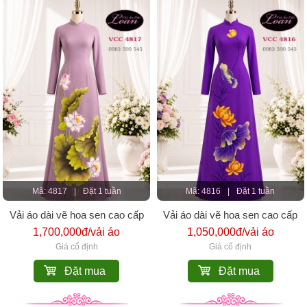
Mã: 4817
|
Đặt 1 tuần
Mã: 4816
|
Đặt 1 tuần
Vải áo dài vẽ hoa sen cao cấp
Vải áo dài vẽ hoa sen cao cấp
1,700,000đ/vải áo
1,050,000đ/vải áo
Giá cố định
Giá cố định
Đặt mua
Đặt mua