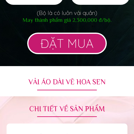
(Bộ là có luôn vải quần)
May thành phẩm giá 2,300,000 đ/bộ.
ĐẶT MUA
VẢI ÁO DÀI VẼ HOA SEN
CHI TIẾT VỀ SẢN PHẨM