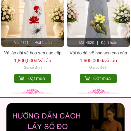
Mã: 4821
|
Đặt 1 tuần
Mã: 4820
|
Đặt 1 tuần
Vải áo dài vẽ hoa sen cao cấp
Vải áo dài vẽ hoa sen cao cấp
1,800,000đ/vải áo
1,600,000đ/vải áo
Giá cố định
Giá cố định
Đặt mua
Đặt mua