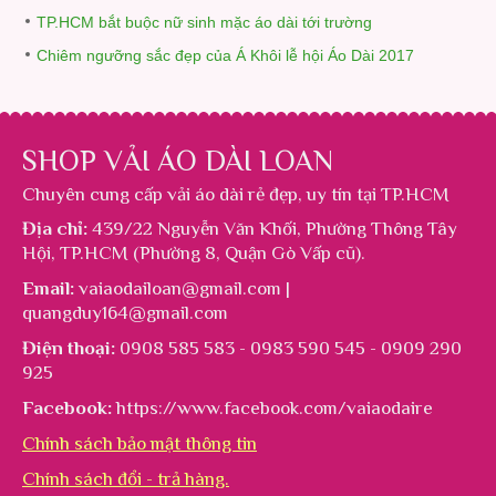
TP.HCM bắt buộc nữ sinh mặc áo dài tới trường
Chiêm ngưỡng sắc đẹp của Á Khôi lễ hội Áo Dài 2017
SHOP VẢI ÁO DÀI LOAN
Chuyên cung cấp
vải áo dài rẻ đẹp
, uy tín tại TP.HCM
Địa chỉ:
439/22 Nguyễn Văn Khối, Phường Thông Tây
Hội, TP.HCM (Phường 8, Quận Gò Vấp cũ).
Email:
vaiaodailoan@gmail.com |
quangduy164@gmail.com
Điện thoại:
0908 585 583 - 0983 590 545 - 0909 290
925
Facebook:
https://www.facebook.com/vaiaodaire
Chính sách bảo mật thông tin
Chính sách đổi - trả hàng.