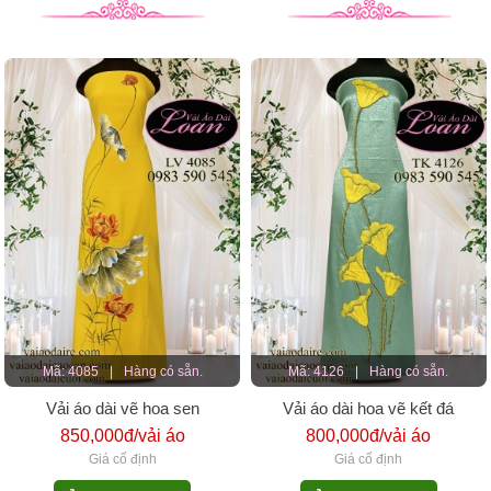
Mã: 4085
|
Hàng có sẵn.
Mã: 4126
|
Hàng có sẵn.
Vải áo dài vẽ hoa sen
Vải áo dài hoa vẽ kết đá
850,000đ/vải áo
800,000đ/vải áo
Giá cố định
Giá cố định