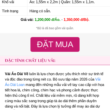
Khổ vải
Áo: 1,55m x 2,2m | Quần: 1,55m x 1,1m.
Tình trạng
Hàng có sẵn.
Giá vải:
1,200,000 đ/Áo.
-
1,350,000 đ/Bộ.
*Bộ là đã bao gồm vải quần.
ĐẶT MUA
ĐẶC TÍNH CHẤT LIỆU VẢI:
Vải Áo Dài Vẽ
luôn là lựa chọn được yêu thích nhờ sự tinh tế
và độc đáo trong từng nét cọ. Bộ sưu tập năm 2026 của
Vải
Áo Dài Loan
mang đến những mẫu vải vẽ tay cao cấp với họa
tiết hoa lá, chim công, chim hạc và phong cảnh được thực
hiện thủ công tỉ mỉ. Chất liệu vải mềm mịn, rũ dáng kết hợp
cùng màu sắc sang trọng giúp tà áo dài thêm phần duyên
dáng và nổi bật. Đây là lựa chọn lý tưởng để may áo dài dự