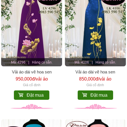
Mã: 4296
|
Hàng có sẵn.
Mã: 4106
|
Hàng có sẵn.
Vải áo dài vẽ hoa sen
Vải áo dài vẽ hoa sen
950,000đ/vải áo
850,000đ/vải áo
Giá cố định
Giá cố định
Đặt mua
Đặt mua