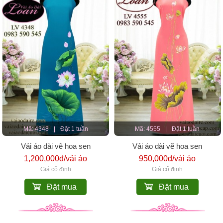
Mã: 4348
|
Đặt 1 tuần
Mã: 4555
|
Đặt 1 tuần
Vải áo dài vẽ hoa sen
Vải áo dài vẽ hoa sen
1,200,000đ/vải áo
950,000đ/vải áo
Giá cố định
Giá cố định
Đặt mua
Đặt mua