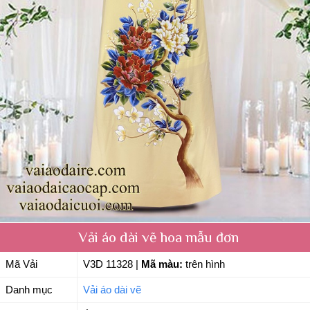
Vải áo dài vẽ hoa mẫu đơn
Mã Vải
V3D 11328
|
Mã màu:
trên hình
Danh mục
Vải áo dài vẽ