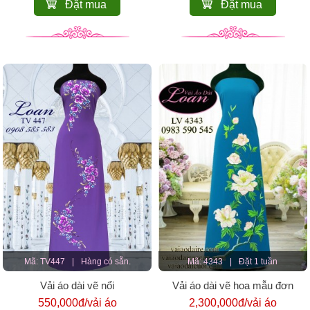
Đặt mua
Đặt mua
Mã: TV447
|
Hàng có sẵn.
Mã: 4343
|
Đặt 1 tuần
Vải áo dài vẽ nổi
Vải áo dài vẽ hoa mẫu đơn
550,000đ/vải áo
2,300,000đ/vải áo