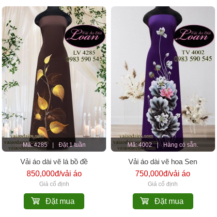
Mã: 4285
|
Đặt 1 tuần
Mã: 4002
|
Hàng có sẵn.
Vải áo dài vẽ lá bồ đề
Vải áo dài vẽ hoa Sen
850,000đ/vải áo
750,000đ/vải áo
Giá cố định
Giá cố định
Đặt mua
Đặt mua