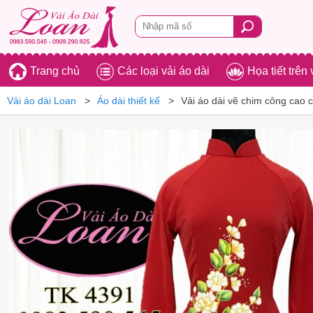
Trang chủ
Các loại vải áo dài
Họa tiết trên 
Vải áo dài Loan
Áo dài thiết kế
Vải áo dài vẽ chim công cao 