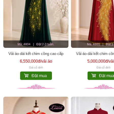
Mã: 4804
|
Đặt 2-3 tuần.
Mã: 4801
|
Đặt 1
Vải áo dài kết chim công cao cấp
Vải áo dài kết chim cô
6,550,000đ/vải áo
5,000,000đ/vải
Giá cố định
Giá cố định
Đặt mua
Đặt mu