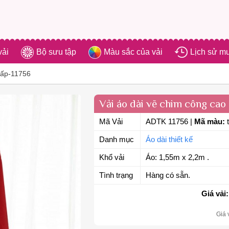
vải
Bộ sưu tập
Màu sắc của vải
Lịch sử m
cấp-11756
Vải áo dài vẽ chim công cao
Mã Vải
ADTK 11756
|
Mã màu:
t
Danh mục
Áo dài thiết kế
Khổ vải
Áo: 1,55m x 2,2m .
Tình trạng
Hàng có sẵn.
Giá vải:
Giá 