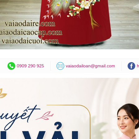
0909 290 925
vaiaodailoan@gmail.com
h