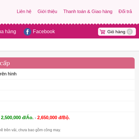
Liên hệ
Giới thiệu
Thanh toán & Giao hàng
Đổi trả
ua hàng
Facebook
Giỏ hàng
0
 cấp
rên hình
2,500,000 đ/Áo.
2,650,000 đ/Bộ.
-
vẽ trên vải, chưa bao gồm công may.