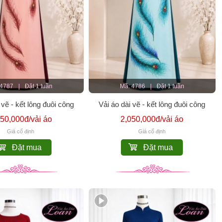
 4787
|
Đặt 1 tuần
Mã: 4786
|
Đặt 1 tuần
 vẽ - kết lông đuôi công
Vải áo dài vẽ - kết lông đuôi công
050,000đ/vải áo
2,050,000đ/vải áo
Giá cố định
Giá cố định
Đặt mua
Đặt mua