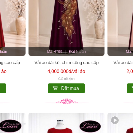
 tuần
Mã: 4799
|
Đặt 1 tuần
Mã:
ng cao cấp
Vải áo dài kết chim công cao cấp
Vải áo dài
 áo
4,000,000đ/vải áo
2,
Giá cố định
a
Đặt mua