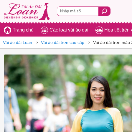
Trang chủ
Các loại vải áo dài
Họa tiết trên 
Vải áo dài Loan
Vải áo dài trơn cao cấp
Vải áo dài trơn màu 