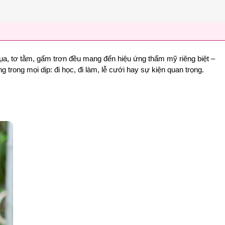
ư lụa, tơ tằm, gấm trơn đều mang đến hiệu ứng thẩm mỹ riêng biệt –
trong mọi dịp: đi học, đi làm, lễ cưới hay sự kiện quan trọng.