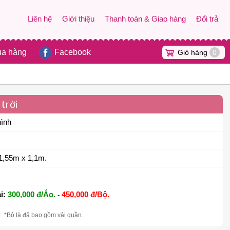
Liên hệ
Giới thiệu
Thanh toán & Giao hàng
Đổi trả
ua hàng
Facebook
Giỏ hàng
0
trời
hình
1,55m x 1,1m.
i:
300,000 đ/Áo.
450,000 đ/Bộ.
-
*Bộ là đã bao gồm vải quần.