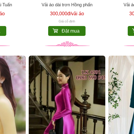
ái Tuấn
Vải áo dài trơn Hồng phấn
Vải á
 áo
300,000đ/vải áo
30
Giá cố định
a
Đặt mua