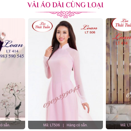
VẢI ÁO DÀI CÙNG LOẠI
ó sẵn.
Mã: LT506
|
Hàng có sẵn.
Mã: LT