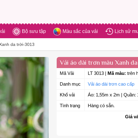
vải
Bộ sưu tập
Màu sắc của vải
Lịch sử m
Xanh da trời-3013
Vải áo dài trơn màu Xanh da 
Mã Vải
LT 3013
|
Mã màu:
trên 
Danh mục
Vải áo dài trơn cao cấp
Khổ vải
Áo: 1,55m x 2m | Quần: 
Tình trạng
Hàng có sẵn.
Giá vả