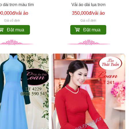
o dài trơn màu tím
Vải áo dài lụa trơn
0,000đ/vải áo
350,000đ/vải áo
Giá cố định
Giá cố định
Đặt mua
Đặt mua