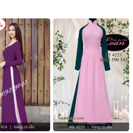
 414
|
Hàng có sẵn.
Mã: 4223
|
Hàng có sẵn.