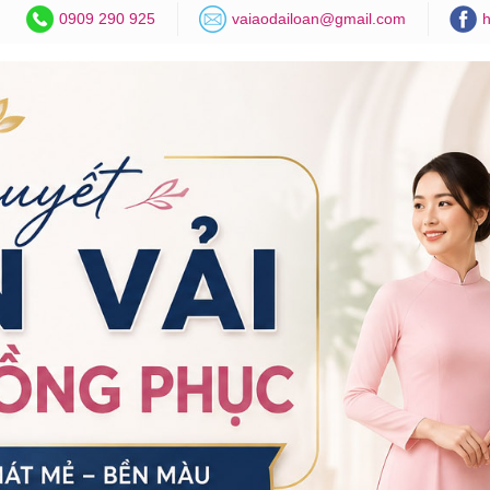
0909 290 925
vaiaodailoan@gmail.com
h