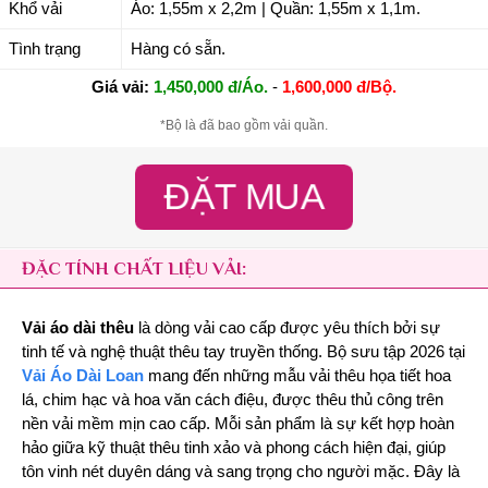
Khổ vải
Áo: 1,55m x 2,2m | Quần: 1,55m x 1,1m.
Tình trạng
Hàng có sẵn.
Giá vải:
1,450,000 đ/Áo.
-
1,600,000 đ/Bộ.
*Bộ là đã bao gồm vải quần.
ĐẶT MUA
ĐẶC TÍNH CHẤT LIỆU VẢI:
Vải áo dài thêu
là dòng vải cao cấp được yêu thích bởi sự
tinh tế và nghệ thuật thêu tay truyền thống. Bộ sưu tập 2026 tại
Vải Áo Dài Loan
mang đến những mẫu vải thêu họa tiết hoa
lá, chim hạc và hoa văn cách điệu, được thêu thủ công trên
nền vải mềm mịn cao cấp. Mỗi sản phẩm là sự kết hợp hoàn
hảo giữa kỹ thuật thêu tinh xảo và phong cách hiện đại, giúp
tôn vinh nét duyên dáng và sang trọng cho người mặc. Đây là