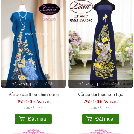
Mã: 4669
|
Hàng có sẵn.
Mã: 4617
|
Hàng có sẵn.
Vải áo dài thêu chim công
Vải áo dài thêu sen hạc
950,000đ/vải áo
750,000đ/vải áo
Giá cố định
Giá cố định
Đặt mua
Đặt mua