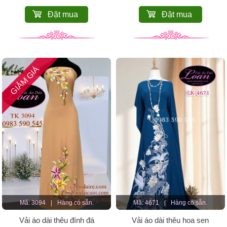
Đặt mua
Đặt mua
GIẢM GIÁ
Mã: 3094
|
Hàng có sẵn.
Mã: 4671
|
Hàng có sẵn.
Vải áo dài thêu đính đá
Vải áo dài thêu hoa sen