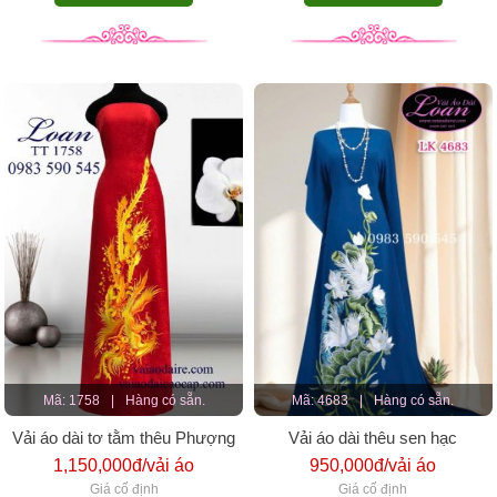
Mã: 1758
|
Hàng có sẵn.
Mã: 4683
|
Hàng có sẵn.
Vải áo dài tơ tằm thêu Phượng
Vải áo dài thêu sen hạc
Hoàng
1,150,000đ/vải áo
950,000đ/vải áo
Giá cố định
Giá cố định