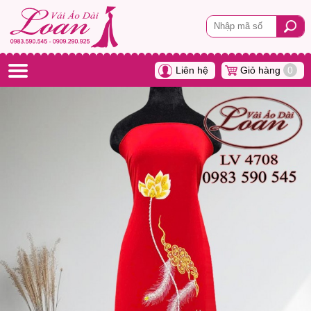
Liên hệ
Giỏ hàng
0