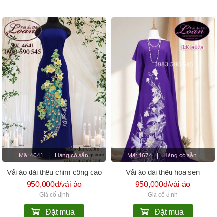
Mã: 4641
|
Hàng có sẵn.
Mã: 4674
|
Hàng có sẵn.
Vải áo dài thêu chim công cao
Vải áo dài thêu hoa sen
cấp
950,000đ/vải áo
950,000đ/vải áo
Giá cố định
Giá cố định
Đặt mua
Đặt mua