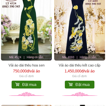
Mã: 4524
|
Hàng có sẵn.
Mã: 4693
|
Hàng có sẵn.
Vải áo dài thêu hoa sen
Vải áo dài thêu kết cao cấp
750,000đ/vải áo
1,450,000đ/vải áo
Giá cố định
Giá cố định
Đặt mua
Đặt mua