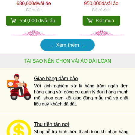
680,000đ/vải áo
950,000đ/vải áo
Giảm còn
Giá cố định
550,000 đ/vải áo
Đặt mua
← Xem thêm →
TẠI SAO NÊN CHỌN VẢI ÁO DÀI LOAN
Giao hàng đảm bảo
Với kinh nghiệm xử lý hàng trăm ngàn đơn
hàng cùng với công cụ quản lý đơn hàng mạnh
mẽ, shop cam kết giao đúng mẫu mã và chất
liệu quý khách đã đặt.
Thu tiền tận nơi
Shop hỗ trợ hình thức thanh toán khi nhận hàng