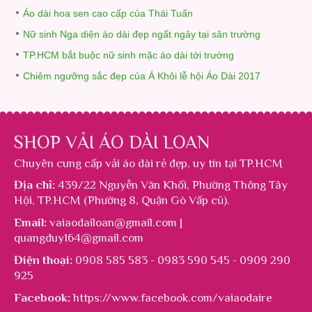
Áo dài hoa sen cao cấp của Thái Tuấn
Nữ sinh Nga diện áo dài đẹp ngất ngây tại sân trường
TP.HCM bắt buộc nữ sinh mặc áo dài tới trường
Chiêm ngưỡng sắc đẹp của Á Khôi lễ hội Áo Dài 2017
SHOP VẢI ÁO DÀI LOAN
Chuyên cung cấp
vải áo dài rẻ đẹp
, uy tín tại TP.HCM
Địa chỉ:
439/22 Nguyễn Văn Khối, Phường Thông Tây
Hội, TP.HCM (Phường 8, Quận Gò Vấp cũ).
Email:
vaiaodailoan@gmail.com |
quangduy164@gmail.com
Điện thoại:
0908 585 583 - 0983 590 545 - 0909 290
925
Facebook:
https://www.facebook.com/vaiaodaire