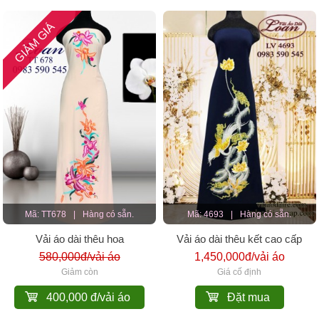
GIẢM GIÁ
Mã: TT678
|
Hàng có sẵn.
Mã: 4693
|
Hàng có sẵn.
Vải áo dài thêu hoa
Vải áo dài thêu kết cao cấp
580,000đ/vải áo
1,450,000đ/vải áo
Giảm còn
Giá cố định
400,000 đ/vải áo
Đặt mua