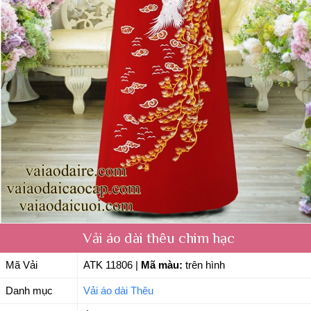
Vải áo dài thêu chim hạc
Mã Vải
ATK 11806
|
Mã màu:
trên hình
Danh mục
Vải áo dài Thêu