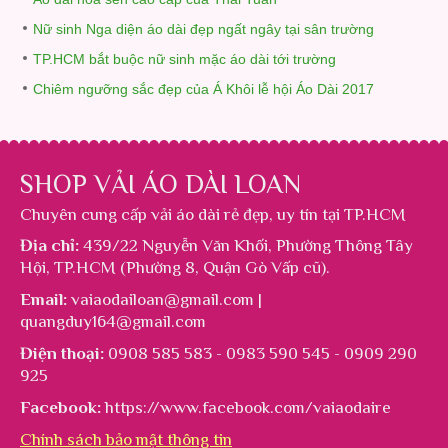
Nữ sinh Nga diện áo dài đẹp ngất ngây tại sân trường
TP.HCM bắt buộc nữ sinh mặc áo dài tới trường
Chiêm ngưỡng sắc đẹp của Á Khôi lễ hội Áo Dài 2017
SHOP VẢI ÁO DÀI LOAN
Chuyên cung cấp
vải áo dài rẻ đẹp
, uy tín tại TP.HCM
Địa chỉ:
439/22 Nguyễn Văn Khối, Phường Thông Tây
Hội, TP.HCM (Phường 8, Quận Gò Vấp cũ).
Email:
vaiaodailoan@gmail.com |
quangduy164@gmail.com
Điện thoại:
0908 585 583 - 0983 590 545 - 0909 290
925
Facebook:
https://www.facebook.com/vaiaodaire
Chính sách bảo mật thông tin