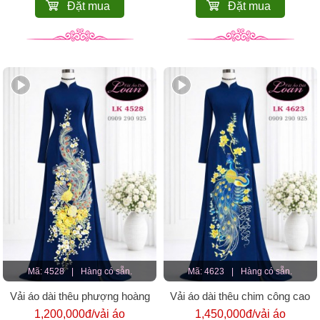
Đặt mua
Đặt mua
Mã: 4528
|
Hàng có sẵn.
Mã: 4623
|
Hàng có sẵn.
Vải áo dài thêu phượng hoàng
Vải áo dài thêu chim công cao
cao cấp
cấp
1,200,000đ/vải áo
1,450,000đ/vải áo