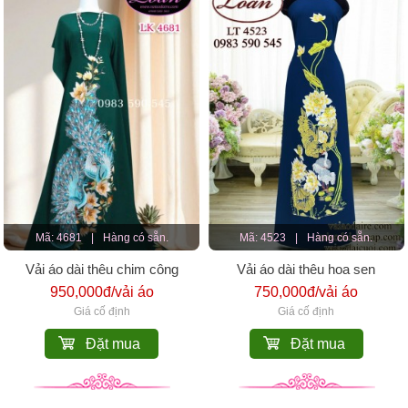
Mã: 4681
|
Hàng có sẵn.
Mã: 4523
|
Hàng có sẵn.
Vải áo dài thêu chim công
Vải áo dài thêu hoa sen
950,000đ/vải áo
750,000đ/vải áo
Giá cố định
Giá cố định
Đặt mua
Đặt mua