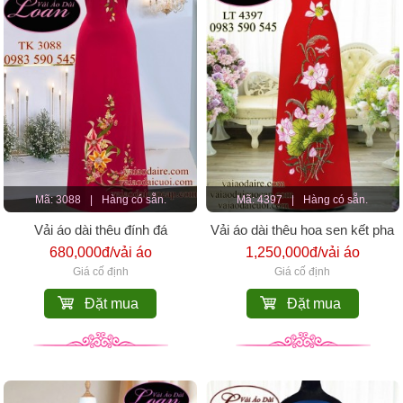
Mã: 3088
|
Hàng có sẵn.
Mã: 4397
|
Hàng có sẵn.
Vải áo dài thêu đính đá
Vải áo dài thêu hoa sen kết pha
lê
680,000đ/vải áo
1,250,000đ/vải áo
Giá cố định
Giá cố định
Đặt mua
Đặt mua