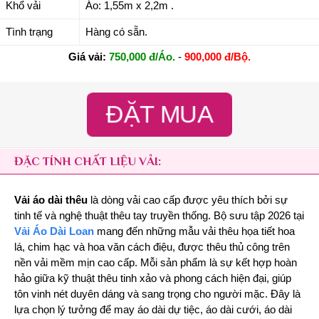
Khổ vải
Áo: 1,55m x 2,2m .
Tình trạng
Hàng có sẵn.
Giá vải:
750,000 đ/Áo.
-
900,000 đ/Bộ.
ĐẶT MUA
ĐẶC TÍNH CHẤT LIỆU VẢI:
Vải áo dài thêu
là dòng vải cao cấp được yêu thích bởi sự
tinh tế và nghệ thuật thêu tay truyền thống. Bộ sưu tập 2026 tại
Vải Áo Dài Loan
mang đến những mẫu vải thêu họa tiết hoa
lá, chim hạc và hoa văn cách điệu, được thêu thủ công trên
nền vải mềm mịn cao cấp. Mỗi sản phẩm là sự kết hợp hoàn
hảo giữa kỹ thuật thêu tinh xảo và phong cách hiện đại, giúp
tôn vinh nét duyên dáng và sang trọng cho người mặc. Đây là
lựa chọn lý tưởng để may áo dài dự tiệc, áo dài cưới, áo dài