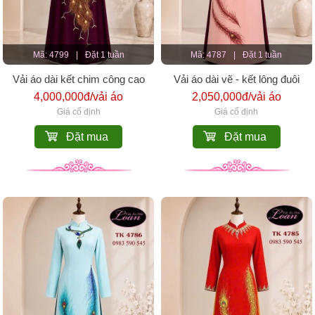
Mã: 4799
|
Đặt 1 tuần
Mã: 4787
|
Đặt 1 tuần
Vải áo dài kết chim công cao
Vải áo dài vẽ - kết lông đuôi
cấp
công
4,000,000đ/vải áo
2,050,000đ/vải áo
Giá cố định
Giá cố định
Đặt mua
Đặt mua