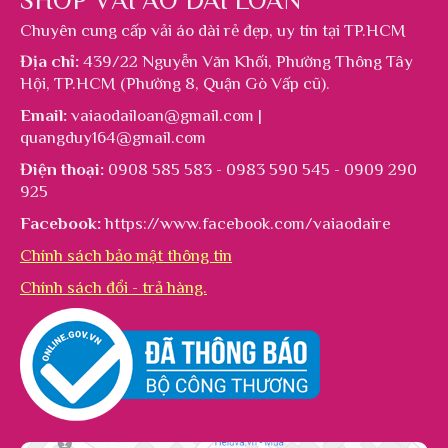
SHOP VẢI ÁO DÀI LOAN
Chuyên cung cấp
vải áo dài rẻ đẹp
, uy tín tại TP.HCM
Địa chỉ:
439/22 Nguyễn Văn Khối, Phường Thông Tây
Hội, TP.HCM (Phường 8, Quận Gò Vấp cũ).
Email:
vaiaodailoan@gmail.com |
quangduy164@gmail.com
Điện thoại:
0908 585 583 - 0983 590 545 - 0909 290
925
Facebook:
https://www.facebook.com/vaiaodaire
Chính sách bảo mật thông tin
Chính sách đổi - trả hàng.