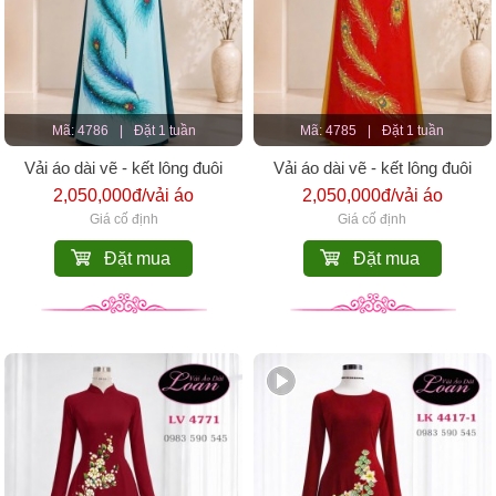
Mã: 4786
|
Đặt 1 tuần
Mã: 4785
|
Đặt 1 tuần
Vải áo dài vẽ - kết lông đuôi
Vải áo dài vẽ - kết lông đuôi
công
công
2,050,000đ/vải áo
2,050,000đ/vải áo
Giá cố định
Giá cố định
Đặt mua
Đặt mua