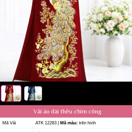
Vải áo dài thêu chim công
Mã Vải
ATK 12283
|
Mã màu:
trên hình