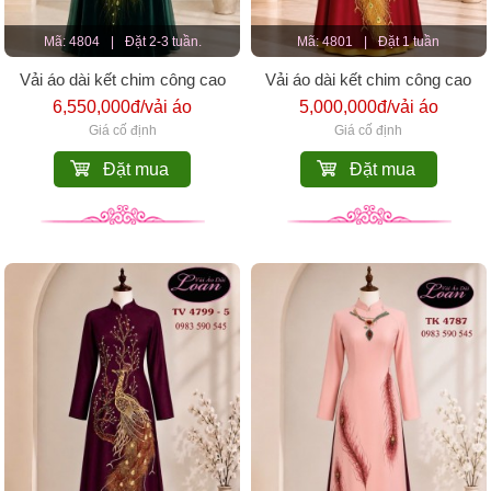
Mã: 4804
|
Đặt 2-3 tuần.
Mã: 4801
|
Đặt 1 tuần
Vải áo dài kết chim công cao
Vải áo dài kết chim công cao
cấp
cấp
6,550,000đ/vải áo
5,000,000đ/vải áo
Giá cố định
Giá cố định
Đặt mua
Đặt mua