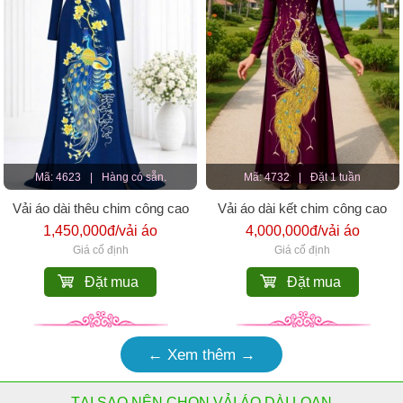
Mã: 4623
|
Hàng có sẵn.
Mã: 4732
|
Đặt 1 tuần
Vải áo dài thêu chim công cao
Vải áo dài kết chim công cao
cấp
cấp
1,450,000đ/vải áo
4,000,000đ/vải áo
Giá cố định
Giá cố định
Đặt mua
Đặt mua
← Xem thêm →
TẠI SAO NÊN CHỌN VẢI ÁO DÀI LOAN