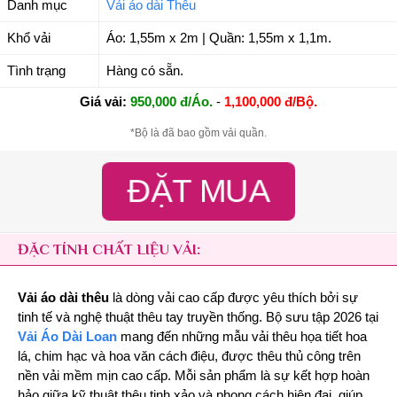
Danh mục
Vải áo dài Thêu
Khổ vải
Áo: 1,55m x 2m | Quần: 1,55m x 1,1m.
Tình trạng
Hàng có sẵn.
Giá vải:
950,000 đ/Áo.
-
1,100,000 đ/Bộ.
*Bộ là đã bao gồm vải quần.
ĐẶT MUA
ĐẶC TÍNH CHẤT LIỆU VẢI:
Vải áo dài thêu
là dòng vải cao cấp được yêu thích bởi sự
tinh tế và nghệ thuật thêu tay truyền thống. Bộ sưu tập 2026 tại
Vải Áo Dài Loan
mang đến những mẫu vải thêu họa tiết hoa
lá, chim hạc và hoa văn cách điệu, được thêu thủ công trên
nền vải mềm mịn cao cấp. Mỗi sản phẩm là sự kết hợp hoàn
hảo giữa kỹ thuật thêu tinh xảo và phong cách hiện đại, giúp