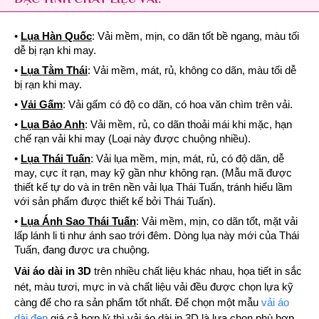
•
Lụa Hàn Quốc
: Vải mềm, mịn, co dãn tốt bề ngang, màu tối
dễ bị rạn khi may.
•
Lụa Tằm Thái
: Vải mềm, mát, rủ, không co dãn, màu tối dễ
bị rạn khi may.
•
Vải Gấm
: Vải gấm có độ co dãn, có hoa văn chìm trên vải.
•
Lụa Bảo Anh
: Vải mềm, rủ, co dãn thoải mái khi mặc, hạn
chế rạn vải khi may (Loại này được chuộng nhiều).
•
Lụa Thái Tuấn
: Vải lụa mềm, mịn, mát, rủ, có độ dãn, dễ
may, cực ít rạn, may kỹ gần như không rạn. (Mẫu mã được
thiết kế tự do và in trên nền vải lụa Thái Tuấn, tránh hiểu lầm
với sản phẩm được thiết kế bởi Thái Tuấn).
•
Lụa Ánh Sao Thái Tuấn
: Vải mềm, mịn, co dãn tốt, mặt vải
lấp lánh li ti như ánh sao trới đêm. Dòng lụa này mới của Thái
Tuấn, đang được ưa chuộng.
Vải áo dài in 3D
trên nhiều chất liệu khác nhau, họa tiết in sắc
nét, màu tươi, mực in và chất liệu vải đều được chọn lựa kỹ
càng để cho ra sản phẩm tốt nhất. Để chọn một mẫu
vải áo
dài đẹp
giá cả hợp lý thì vải áo dài in 3D là lựa chọn phù hợp