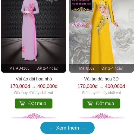
Mã: AD4165
|
Đặt 2-4 ngày.
Mã: 8502
|
Đặt 2-4 ngày.
Vải áo dài hoa nhỏ
Vải áo dài hoa 3D
170,000đ → 400,000đ
170,000đ → 400,000đ
Giá thay đổi tùy chất vải
Giá thay đổi tùy chất vải
Đặt mua
Đặt mua
← Xem thêm →