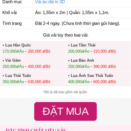
Danh mục
Vải áo dài in 3D
Khổ vải
Áo: 1,55m x 2m | Quần: 1,55m x 1,1m.
Tình trạng
Đặt 2-4 ngày. (Chưa tính thời gian gửi hàng).
Giá vải tùy theo loại vải:
• Lụa Hàn Quốc
• Lụa Tằm Thái
-
-
170,000đ/Áo
260,000 đ/Bộ
200,000đ/Áo
310,000 đ/Bộ
• Vải Gấm
• Lụa Bảo Anh
-
-
250,000đ/Áo
400,000 đ/Bộ
250,000đ/Áo
390,000 đ/Bộ
• Lụa Thái Tuấn
• Lụa Ánh Sao Thái Tuấn
-
-
350,000đ/Áo
530,000 đ/Bộ
400,000đ/Áo
600,000 đ/Bộ
*Bộ là đã bao gồm vải quần.
ĐẶT MUA
ĐẶC TÍNH CHẤT LIỆU VẢI: