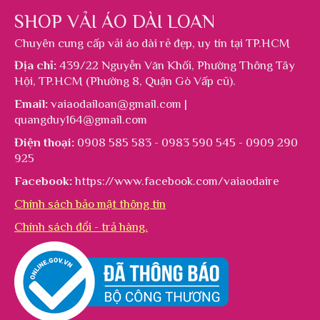
SHOP VẢI ÁO DÀI LOAN
Chuyên cung cấp
vải áo dài rẻ đẹp
, uy tín tại TP.HCM
Địa chỉ:
439/22 Nguyễn Văn Khối, Phường Thông Tây
Hội, TP.HCM (Phường 8, Quận Gò Vấp cũ).
Email:
vaiaodailoan@gmail.com |
quangduy164@gmail.com
Điện thoại:
0908 585 583 - 0983 590 545 - 0909 290
925
Facebook:
https://www.facebook.com/vaiaodaire
Chính sách bảo mật thông tin
Chính sách đổi - trả hàng.