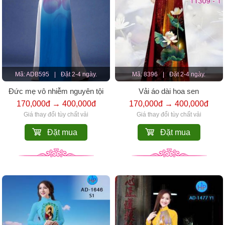
Mã: ADB595
|
Đặt 2-4 ngày.
Mã: 8396
|
Đặt 2-4 ngày.
Đức mẹ vô nhiễm nguyên tội
Vải áo dài hoa sen
170,000đ → 400,000đ
170,000đ → 400,000đ
Giá thay đổi tùy chất vải
Giá thay đổi tùy chất vải
Đặt mua
Đặt mua