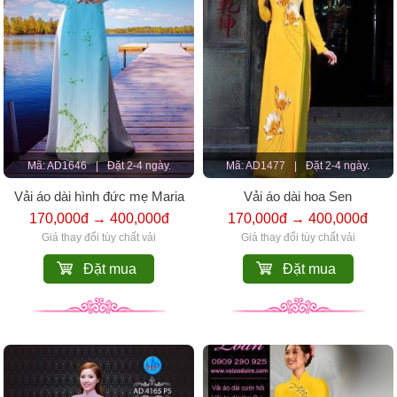
Mã: AD1646
|
Đặt 2-4 ngày.
Mã: AD1477
|
Đặt 2-4 ngày.
Vải áo dài hình đức mẹ Maria
Vải áo dài hoa Sen
170,000đ → 400,000đ
170,000đ → 400,000đ
Giá thay đổi tùy chất vải
Giá thay đổi tùy chất vải
Đặt mua
Đặt mua