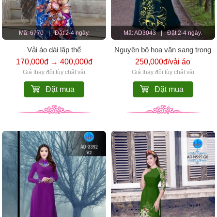
Mã: 6770
|
Đặt 2-4 ngày.
Mã: AD3043
|
Đặt 2-4 ngày.
Vải áo dài lập thể
Nguyên bộ hoa văn sang trọng
170,000đ → 400,000đ
250,000đ/vải áo
Giá thay đổi tùy chất vải
Giá thay đổi tùy chất vải
Đặt mua
Đặt mua