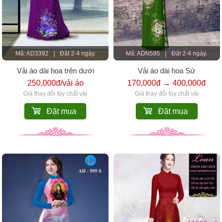
Mã: AD3392
|
Đặt 2-4 ngày.
Mã: ADN595
|
Đặt 2-4 ngày.
Vải áo dài hoa trên dưới
Vải áo dài hoa Sứ
250,000đ/vải áo
170,000đ → 400,000đ
Giá thay đổi tùy chất vải
Giá thay đổi tùy chất vải
Đặt mua
Đặt mua