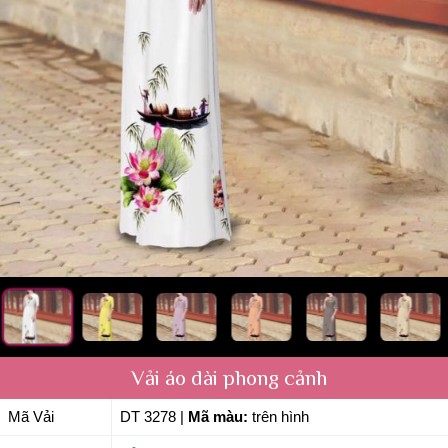
Vải áo dài phong cảnh
Mã Vải
DT 3278
|
Mã màu:
trên hình