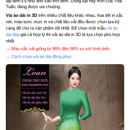
lấp lánh li ti như ánh sao trới đêm. Dòng lụa này mới của Thái
Tuấn, đang được ưa chuộng.
Vải áo dài in 3D
trên nhiều chất liệu khác nhau, họa tiết in sắc
nét, màu tươi, mực in và chất liệu vải đều được chọn lựa kỹ
càng để cho ra sản phẩm tốt nhất. Để chọn một mẫu
vải áo
dài đẹp
giá cả hợp lý thì vải áo dài in 3D là lựa chọn phù hợp
nhất.
→ Màu sắc vải giống từ 90% đến 98% so với hình ảnh.
→ Cách chọn vải áo dài đồng phục.