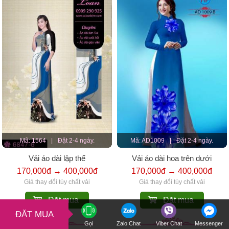
Mã: 1564
|
Đặt 2-4 ngày.
Mã: AD1009
|
Đặt 2-4 ngày.
Vải áo dài lập thể
Vải áo dài hoa trên dưới
170,000đ → 400,000đ
170,000đ → 400,000đ
Giá thay đổi tùy chất vải
Giá thay đổi tùy chất vải
Đặt mua
Đặt mua
ĐẶT MUA
Gọi
Zalo Chat
Viber Chat
Messenger