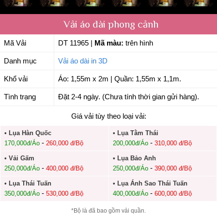
Vải áo dài phong cảnh
Mã Vải
DT 11965
|
Mã màu:
trên hình
Danh mục
Vải áo dài in 3D
Khổ vải
Áo: 1,55m x 2m | Quần: 1,55m x 1,1m.
Tình trạng
Đặt 2-4 ngày. (Chưa tính thời gian gửi hàng).
Giá vải tùy theo loại vải:
• Lụa Hàn Quốc
• Lụa Tằm Thái
-
-
170,000đ/Áo
260,000 đ/Bộ
200,000đ/Áo
310,000 đ/Bộ
• Vải Gấm
• Lụa Bảo Anh
-
-
250,000đ/Áo
400,000 đ/Bộ
250,000đ/Áo
390,000 đ/Bộ
• Lụa Thái Tuấn
• Lụa Ánh Sao Thái Tuấn
-
-
350,000đ/Áo
530,000 đ/Bộ
400,000đ/Áo
600,000 đ/Bộ
*Bộ là đã bao gồm vải quần.