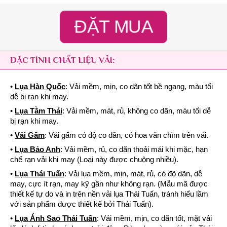
ĐẶT MUA
ĐẶC TÍNH CHẤT LIỆU VẢI:
•
Lụa Hàn Quốc
: Vải mềm, mịn, co dãn tốt bề ngang, màu tối
dễ bị rạn khi may.
•
Lụa Tằm Thái
: Vải mềm, mát, rủ, không co dãn, màu tối dễ
bị rạn khi may.
•
Vải Gấm
: Vải gấm có độ co dãn, có hoa văn chìm trên vải.
•
Lụa Bảo Anh
: Vải mềm, rủ, co dãn thoải mái khi mặc, hạn
chế rạn vải khi may (Loại này được chuộng nhiều).
•
Lụa Thái Tuấn
: Vải lụa mềm, mịn, mát, rủ, có độ dãn, dễ
may, cực ít rạn, may kỹ gần như không rạn. (Mẫu mã được
thiết kế tự do và in trên nền vải lụa Thái Tuấn, tránh hiểu lầm
với sản phẩm được thiết kế bởi Thái Tuấn).
•
Lụa Ánh Sao Thái Tuấn
: Vải mềm, mịn, co dãn tốt, mặt vải