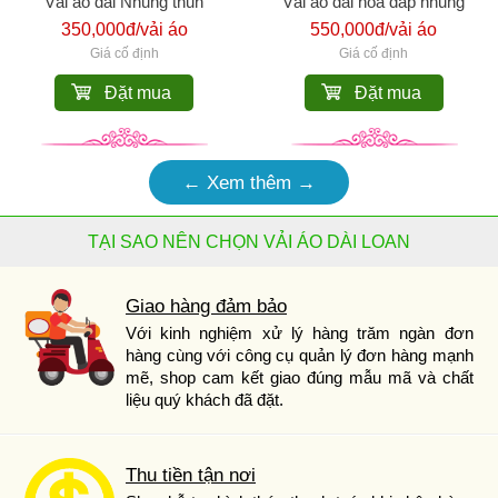
Vải áo dài Nhung thun
Vải áo dài hoa đắp nhung
350,000đ/vải áo
550,000đ/vải áo
Giá cố định
Giá cố định
Đặt mua
Đặt mua
← Xem thêm →
TẠI SAO NÊN CHỌN VẢI ÁO DÀI LOAN
Giao hàng đảm bảo
Với kinh nghiệm xử lý hàng trăm ngàn đơn
hàng cùng với công cụ quản lý đơn hàng mạnh
mẽ, shop cam kết giao đúng mẫu mã và chất
liệu quý khách đã đặt.
Thu tiền tận nơi