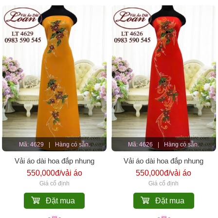
Mã: 4629
|
Hàng có sẵn.
Mã: 4626
|
Hàng có sẵn.
Vải áo dài hoa đắp nhung
Vải áo dài hoa đắp nhung
550,000đ/vải áo
550,000đ/vải áo
Giá cố định
Giá cố định
Đặt mua
Đặt mua