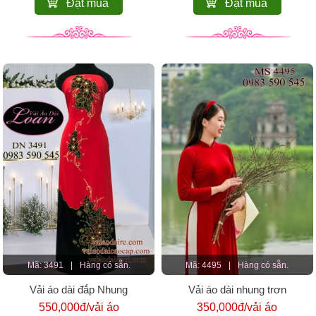
Đặt mua
Đặt mua
Mã: 3491
|
Hàng có sẵn.
Mã: 4495
|
Hàng có sẵn.
Vải áo dài đắp Nhung
Vải áo dài nhung trơn
550,000đ/vải áo
350,000đ/vải áo