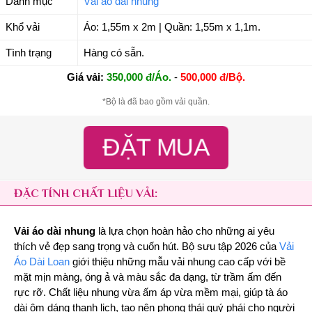
Danh mục
Vải áo dài nhung
Khổ vải
Áo: 1,55m x 2m | Quần: 1,55m x 1,1m.
Tình trạng
Hàng có sẵn.
Giá vải:
350,000 đ/Áo.
-
500,000 đ/Bộ.
*Bộ là đã bao gồm vải quần.
ĐẶT MUA
ĐẶC TÍNH CHẤT LIỆU VẢI:
Vải áo dài nhung
là lựa chọn hoàn hảo cho những ai yêu
thích vẻ đẹp sang trọng và cuốn hút. Bộ sưu tập 2026 của
Vải
Áo Dài Loan
giới thiệu những mẫu vải nhung cao cấp với bề
mặt mịn màng, óng ả và màu sắc đa dạng, từ trầm ấm đến
rực rỡ. Chất liệu nhung vừa ấm áp vừa mềm mại, giúp tà áo
dài ôm dáng thanh lịch, tạo nên phong thái quý phái cho người