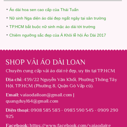
Áo dài hoa sen cao cấp của Thái Tuấn
Nữ sinh Nga diện áo dài đẹp ngất ngây tại sân trường
TP.HCM bắt buộc nữ sinh mặc áo dài tới trường
Chiêm ngưỡng sắc đẹp của Á Khôi lễ hội Áo Dài 2017
SHOP VẢI ÁO DÀI LOAN
Chuyên cung cấp
vải áo dài rẻ đẹp
, uy tín tại TP.HCM
Địa chỉ:
439/22 Nguyễn Văn Khối, Phường Thông Tây
Hội, TP.HCM (Phường 8, Quận Gò Vấp cũ).
Email:
vaiaodailoan@gmail.com |
quangduy164@gmail.com
Điện thoại:
0908 585 583 - 0983 590 545 - 0909 290
925
Facebook:
https://www.facebook.com/vaiaodaire