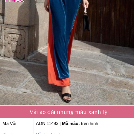
Vải áo dài nhung màu xanh lý
Mã Vải
ADN 11493
|
Mã màu:
trên hình