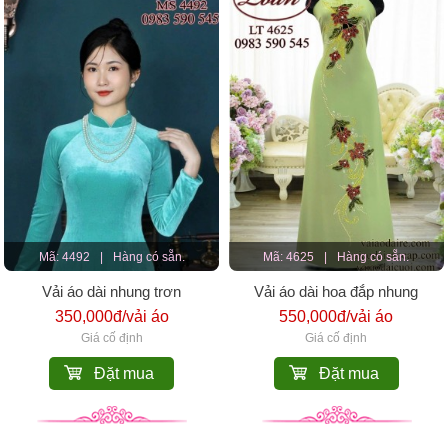
Mã: 4492
|
Hàng có sẵn.
Mã: 4625
|
Hàng có sẵn.
Vải áo dài nhung trơn
Vải áo dài hoa đắp nhung
350,000đ/vải áo
550,000đ/vải áo
Giá cố định
Giá cố định
Đặt mua
Đặt mua