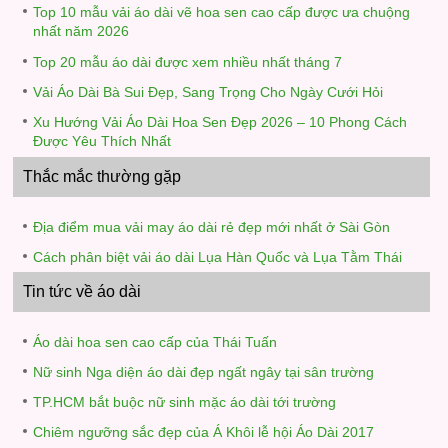
Top 10 mẫu vải áo dài vẽ hoa sen cao cấp được ưa chuộng
nhất năm 2026
Top 20 mẫu áo dài được xem nhiều nhất tháng 7
Vải Áo Dài Bà Sui Đẹp, Sang Trọng Cho Ngày Cưới Hỏi
Xu Hướng Vải Áo Dài Hoa Sen Đẹp 2026 – 10 Phong Cách
Được Yêu Thích Nhất
Thắc mắc thường gặp
Địa điểm mua vải may áo dài rẻ đẹp mới nhất ở Sài Gòn
Cách phân biệt vải áo dài Lụa Hàn Quốc và Lụa Tằm Thái
Tin tức về áo dài
Áo dài hoa sen cao cấp của Thái Tuấn
Nữ sinh Nga diện áo dài đẹp ngất ngây tại sân trường
TP.HCM bắt buộc nữ sinh mặc áo dài tới trường
Chiêm ngưỡng sắc đẹp của Á Khôi lễ hội Áo Dài 2017