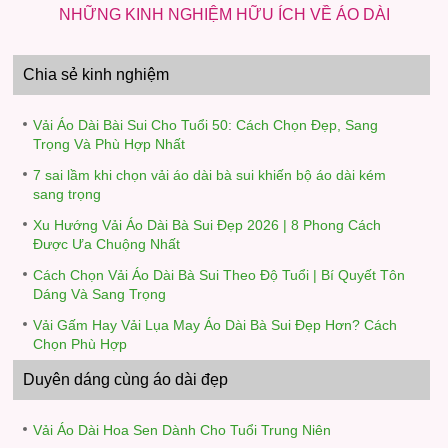
NHỮNG KINH NGHIỆM HỮU ÍCH VỀ ÁO DÀI
Chia sẻ kinh nghiệm
Vải Áo Dài Bài Sui Cho Tuổi 50: Cách Chọn Đẹp, Sang
Trọng Và Phù Hợp Nhất
7 sai lầm khi chọn vải áo dài bà sui khiến bộ áo dài kém
sang trọng
Xu Hướng Vải Áo Dài Bà Sui Đẹp 2026 | 8 Phong Cách
Được Ưa Chuộng Nhất
Cách Chọn Vải Áo Dài Bà Sui Theo Độ Tuổi | Bí Quyết Tôn
Dáng Và Sang Trọng
Vải Gấm Hay Vải Lụa May Áo Dài Bà Sui Đẹp Hơn? Cách
Chọn Phù Hợp
Duyên dáng cùng áo dài đẹp
Vải Áo Dài Hoa Sen Dành Cho Tuổi Trung Niên