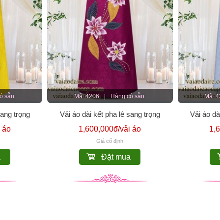
ó sẵn.
Mã: 4206
|
Hàng có sẵn.
Mã: 
sang trọng
Vải áo dài kết pha lê sang trọng
Vải áo dà
 áo
1,600,000đ/vải áo
1,
Giá cố định
a
Đặt mua