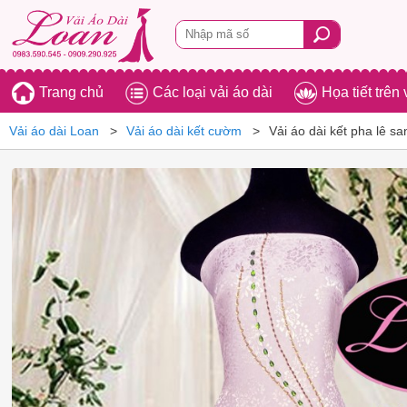
Trang chủ
Các loại vải áo dài
Họa tiết trên 
Vải áo dài Loan
Vải áo dài kết cườm
Vải áo dài kết pha lê s