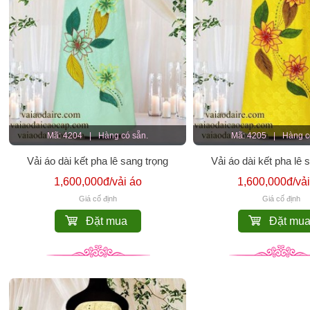
Mã: 4204
|
Hàng có sẵn.
Mã: 4205
|
Hàng c
Vải áo dài kết pha lê sang trọng
Vải áo dài kết pha lê 
1,600,000đ/vải áo
1,600,000đ/vải
Giá cố định
Giá cố định
Đặt mua
Đặt mu