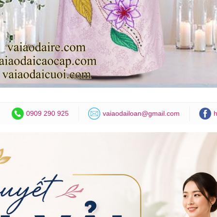
0909 290 925
vaiaodailoan@gmail.com
h