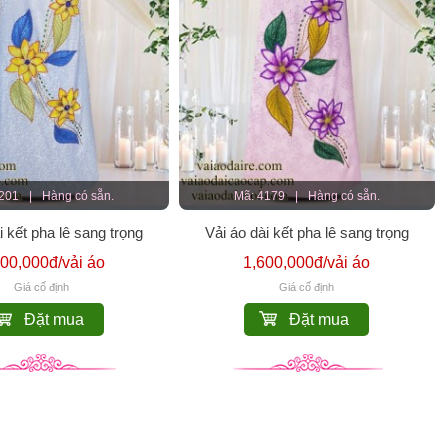
4201
|
Hàng có sẵn.
Mã: 4179
|
Hàng có sẵn.
i kết pha lê sang trọng
Vải áo dài kết pha lê sang trọng
600,000đ/vải áo
1,600,000đ/vải áo
Giá cố định
Giá cố định
Đặt mua
Đặt mua