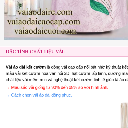
ĐẶC TÍNH CHẤT LIỆU VẢI:
Vải áo dài kết cườm
là dòng vải cao cấp nổi bật nhờ kỹ thuật k
mẫu vải kết cườm hoa văn nổi 3D, hạt cườm lấp lánh, đường may c
chất liệu vải mềm mịn và nghệ thuật kết cườm tinh tế giúp tà áo d
→ Màu sắc vải giống từ 90% đến 98% so với hình ảnh.
→ Cách chọn vải áo dài đồng phục.