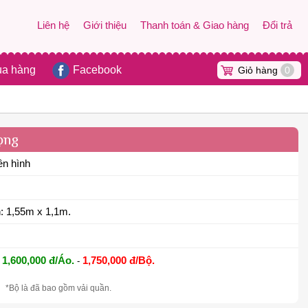
Liên hệ
Giới thiệu
Thanh toán & Giao hàng
Đổi trả
ua hàng
Facebook
Giỏ hàng
0
rọng
ên hình
: 1,55m x 1,1m.
1,600,000 đ/Áo.
1,750,000 đ/Bộ.
-
*Bộ là đã bao gồm vải quần.