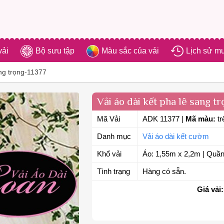
vải
Bộ sưu tập
Màu sắc của vải
Lịch sử m
ang trọng-11377
Vải áo dài kết pha lê sang t
Mã Vải
ADK 11377
|
Mã màu:
tr
Danh mục
Vải áo dài kết cườm
Khổ vải
Áo: 1,55m x 2,2m | Quần
Tình trạng
Hàng có sẵn.
Giá vải: