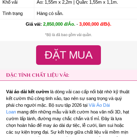
Khổ vải
Áo: 1,55m x 2,2m | Quần: 1,55m x 1,1m.
Tình trạng
Hàng có sẵn.
Giá vải:
2,850,000 đ/Áo.
-
3,000,000 đ/Bộ.
*Bộ là đã bao gồm vải quần.
ĐẶT MUA
ĐẶC TÍNH CHẤT LIỆU VẢI:
Vải áo dài kết cườm
là dòng vải cao cấp nổi bật nhờ kỹ thuật
kết cườm thủ công tinh xảo, tạo nên sự sang trọng và quý
phái cho người mặc. Bộ sưu tập 2026 tại
Vải Áo Dài
Loan
mang đến những mẫu vải kết cườm hoa văn nổi 3D, hạt
cườm lấp lánh, đường may chắc chắn và tỉ mỉ. Đây là lựa
chọn hoàn hảo để may áo dài dự tiệc, lễ cưới, làm sui hoặc
các sự kiện trọng đại. Sự kết hợp giữa chất liệu vải mềm mịn