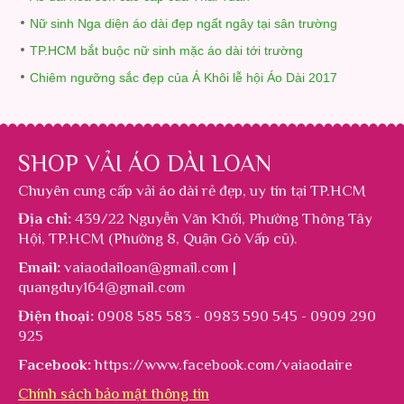
Nữ sinh Nga diện áo dài đẹp ngất ngây tại sân trường
TP.HCM bắt buộc nữ sinh mặc áo dài tới trường
Chiêm ngưỡng sắc đẹp của Á Khôi lễ hội Áo Dài 2017
SHOP VẢI ÁO DÀI LOAN
Chuyên cung cấp
vải áo dài rẻ đẹp
, uy tín tại TP.HCM
Địa chỉ:
439/22 Nguyễn Văn Khối, Phường Thông Tây
Hội, TP.HCM (Phường 8, Quận Gò Vấp cũ).
Email:
vaiaodailoan@gmail.com |
quangduy164@gmail.com
Điện thoại:
0908 585 583 - 0983 590 545 - 0909 290
925
Facebook:
https://www.facebook.com/vaiaodaire
Chính sách bảo mật thông tin