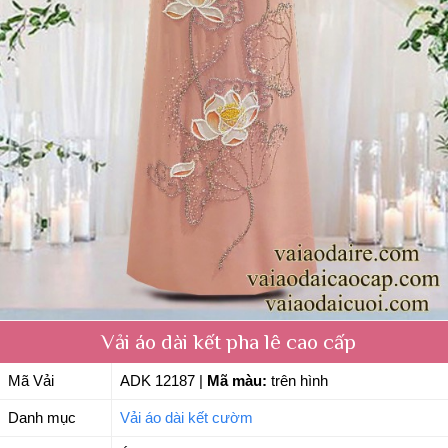
Vải áo dài kết pha lê cao cấp
Mã Vải
ADK 12187
|
Mã màu:
trên hình
Danh mục
Vải áo dài kết cườm