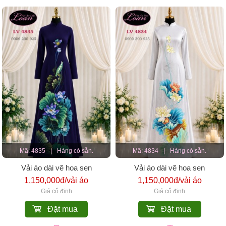
Mã: 4835
|
Hàng có sẵn.
Mã: 4834
|
Hàng có sẵn.
Vải áo dài vẽ hoa sen
Vải áo dài vẽ hoa sen
1,150,000đ/vải áo
1,150,000đ/vải áo
Giá cố định
Giá cố định
Đặt mua
Đặt mua