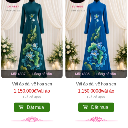
Mã: 4837
|
Hàng có sẵn.
Mã: 4836
|
Hàng có sẵn.
Vải áo dài vẽ hoa sen
Vải áo dài vẽ hoa sen
1,150,000đ/vải áo
1,150,000đ/vải áo
Giá cố định
Giá cố định
Đặt mua
Đặt mua