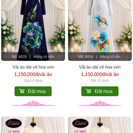
Mã: 4835
|
Hàng có sẵn.
Mã: 4834
|
Hàng có sẵn.
Vải áo dài vẽ hoa sen
Vải áo dài vẽ hoa sen
1,150,000đ/vải áo
1,150,000đ/vải áo
Giá cố định
Giá cố định
Đặt mua
Đặt mua