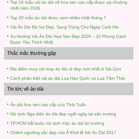
Top 10 mẫu vải áo dài vẽ hoa sen cao cấp được ưa chuộng
nhất năm 2026
Top 20 mẫu áo dài được xem nhiều nhất tháng 7
Vải Áo Dài Bà Sui Đẹp, Sang Trọng Cho Ngày Cưới Hỏi
Xu Hướng Vải Áo Dài Hoa Sen Đẹp 2026 – 10 Phong Cách
Được Yêu Thích Nhất
Thắc mắc thường gặp
Địa điểm mua vải may áo dài rẻ đẹp mới nhất ở Sài Gòn
Cách phân biệt vải áo dài Lụa Hàn Quốc và Lụa Tằm Thái
Tin tức về áo dài
Áo dài hoa sen cao cấp của Thái Tuấn
Nữ sinh Nga diện áo dài đẹp ngất ngây tại sân trường
TP.HCM bắt buộc nữ sinh mặc áo dài tới trường
Chiêm ngưỡng sắc đẹp của Á Khôi lễ hội Áo Dài 2017