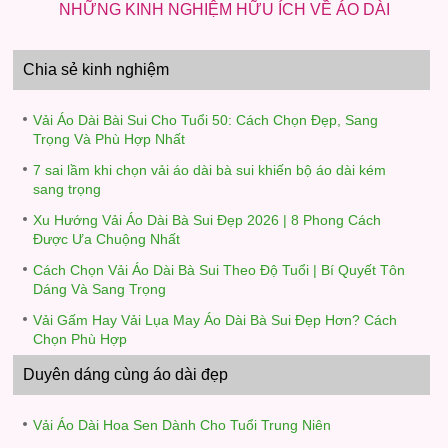
NHỮNG KINH NGHIỆM HỮU ÍCH VỀ ÁO DÀI
Chia sẻ kinh nghiệm
Vải Áo Dài Bài Sui Cho Tuổi 50: Cách Chọn Đẹp, Sang
Trọng Và Phù Hợp Nhất
7 sai lầm khi chọn vải áo dài bà sui khiến bộ áo dài kém
sang trọng
Xu Hướng Vải Áo Dài Bà Sui Đẹp 2026 | 8 Phong Cách
Được Ưa Chuộng Nhất
Cách Chọn Vải Áo Dài Bà Sui Theo Độ Tuổi | Bí Quyết Tôn
Dáng Và Sang Trọng
Vải Gấm Hay Vải Lụa May Áo Dài Bà Sui Đẹp Hơn? Cách
Chọn Phù Hợp
Duyên dáng cùng áo dài đẹp
Vải Áo Dài Hoa Sen Dành Cho Tuổi Trung Niên