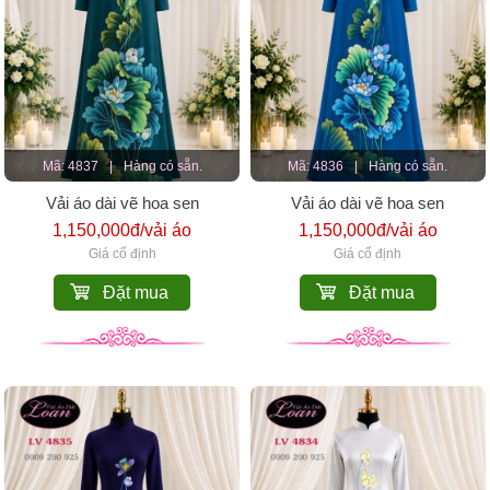
Mã: 4837
|
Hàng có sẵn.
Mã: 4836
|
Hàng có sẵn.
Vải áo dài vẽ hoa sen
Vải áo dài vẽ hoa sen
1,150,000đ/vải áo
1,150,000đ/vải áo
Giá cố định
Giá cố định
Đặt mua
Đặt mua