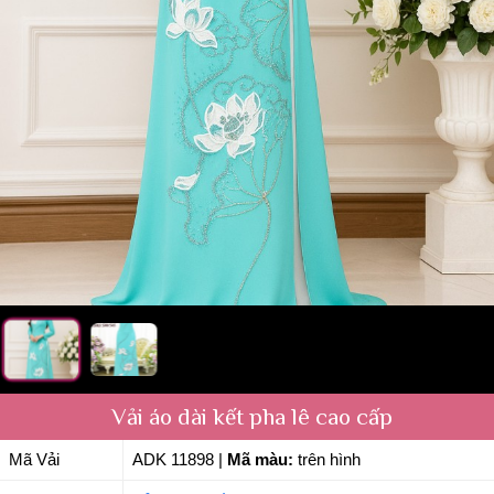
Vải áo dài kết pha lê cao cấp
Mã Vải
ADK 11898
|
Mã màu:
trên hình