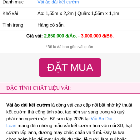
Danh mục
Vải áo dài kết cườm
Khổ vải
Áo: 1,55m x 2,2m | Quần: 1,55m x 1,1m.
Tình trạng
Hàng có sẵn.
Giá vải:
2,850,000 đ/Áo.
-
3,000,000 đ/Bộ.
*Bộ là đã bao gồm vải quần.
ĐẶT MUA
ĐẶC TÍNH CHẤT LIỆU VẢI:
Vải áo dài kết cườm
là dòng vải cao cấp nổi bật nhờ kỹ thuật
kết cườm thủ công tinh xảo, tạo nên sự sang trọng và quý
phái cho người mặc. Bộ sưu tập 2026 tại
Vải Áo Dài
Loan
mang đến những mẫu vải kết cườm hoa văn nổi 3D, hạt
cườm lấp lánh, đường may chắc chắn và tỉ mỉ. Đây là lựa
chọn hoàn hảo để may áo dài dự tiệc, lễ cưới, làm sui hoặc