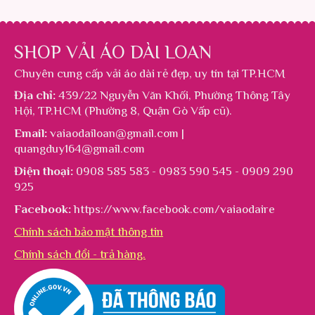
SHOP VẢI ÁO DÀI LOAN
Chuyên cung cấp
vải áo dài rẻ đẹp
, uy tín tại TP.HCM
Địa chỉ:
439/22 Nguyễn Văn Khối, Phường Thông Tây
Hội, TP.HCM (Phường 8, Quận Gò Vấp cũ).
Email:
vaiaodailoan@gmail.com |
quangduy164@gmail.com
Điện thoại:
0908 585 583 - 0983 590 545 - 0909 290
925
Facebook:
https://www.facebook.com/vaiaodaire
Chính sách bảo mật thông tin
Chính sách đổi - trả hàng.