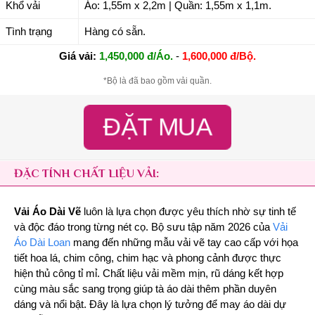
Khổ vải
Áo: 1,55m x 2,2m | Quần: 1,55m x 1,1m.
Tình trạng
Hàng có sẵn.
Giá vải:
1,450,000 đ/Áo.
-
1,600,000 đ/Bộ.
*Bộ là đã bao gồm vải quần.
ĐẶT MUA
ĐẶC TÍNH CHẤT LIỆU VẢI:
Vải Áo Dài Vẽ
luôn là lựa chọn được yêu thích nhờ sự tinh tế
và độc đáo trong từng nét cọ. Bộ sưu tập năm 2026 của
Vải
Áo Dài Loan
mang đến những mẫu vải vẽ tay cao cấp với họa
tiết hoa lá, chim công, chim hạc và phong cảnh được thực
hiện thủ công tỉ mỉ. Chất liệu vải mềm mịn, rũ dáng kết hợp
cùng màu sắc sang trọng giúp tà áo dài thêm phần duyên
dáng và nổi bật. Đây là lựa chọn lý tưởng để may áo dài dự