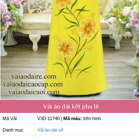
Vải áo dài kết pha lê
Mã Vải
V3D 11740
|
Mã màu:
trên hình
Danh mục
Vải áo dài vẽ