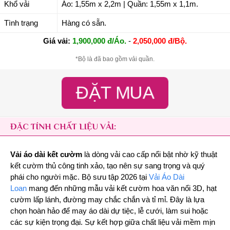
Khổ vải
Áo: 1,55m x 2,2m | Quần: 1,55m x 1,1m.
Tình trạng
Hàng có sẵn.
Giá vải:
1,900,000 đ/Áo.
-
2,050,000 đ/Bộ.
*Bộ là đã bao gồm vải quần.
ĐẶT MUA
ĐẶC TÍNH CHẤT LIỆU VẢI:
Vải áo dài kết cườm
là dòng vải cao cấp nổi bật nhờ kỹ thuật
kết cườm thủ công tinh xảo, tạo nên sự sang trọng và quý
phái cho người mặc. Bộ sưu tập 2026 tại
Vải Áo Dài
Loan
mang đến những mẫu vải kết cườm hoa văn nổi 3D, hạt
cườm lấp lánh, đường may chắc chắn và tỉ mỉ. Đây là lựa
chọn hoàn hảo để may áo dài dự tiệc, lễ cưới, làm sui hoặc
các sự kiện trọng đại. Sự kết hợp giữa chất liệu vải mềm mịn