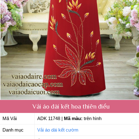
Vải áo dài kết hoa thiên điểu
Mã Vải
ADK 11748
|
Mã màu:
trên hình
Danh mục
Vải áo dài kết cườm