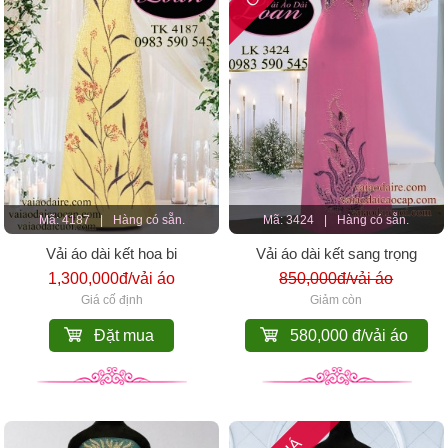
Mã: 4187
|
Hàng có sẵn.
Mã: 3424
|
Hàng có sẵn.
Vải áo dài kết hoa bi
Vải áo dài kết sang trọng
1,300,000đ/vải áo
850,000đ/vải áo
Giá cố định
Giảm còn
Đặt mua
580,000 đ/vải áo