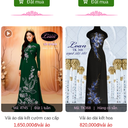
Đặt mua
Đặt mua
Mã: 4745
|
Đặt 1 tuần
Mã: TK368
|
Hàng có sẵn.
Vải áo dài kết cườm cao cấp
Vải áo dài kết hoa
1,650,000đ/vải áo
820,000đ/vải áo