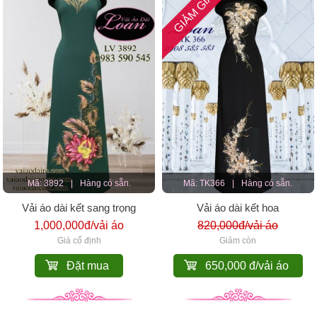
GIẢM GIÁ
Mã: 3892
|
Hàng có sẵn.
Mã: TK366
|
Hàng có sẵn.
Vải áo dài kết sang trọng
Vải áo dài kết hoa
1,000,000đ/vải áo
820,000đ/vải áo
Giá cố định
Giảm còn
Đặt mua
650,000 đ/vải áo