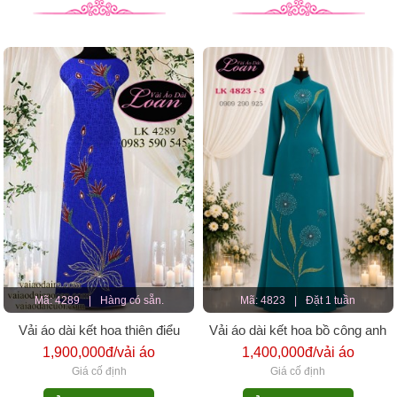
Mã: 4289
|
Hàng có sẵn.
Mã: 4823
|
Đặt 1 tuần
Vải áo dài kết hoa thiên điểu
Vải áo dài kết hoa bồ công anh
1,900,000đ/vải áo
1,400,000đ/vải áo
Giá cố định
Giá cố định