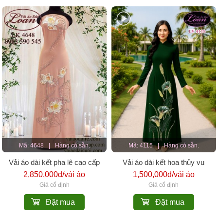
Mã: 4648
|
Hàng có sẵn.
Mã: 4115
|
Hàng có sẵn.
Vải áo dài kết pha lê cao cấp
Vải áo dài kết hoa thủy vu
2,850,000đ/vải áo
1,500,000đ/vải áo
Giá cố định
Giá cố định
Đặt mua
Đặt mua