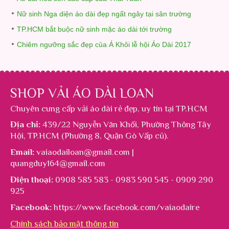
Nữ sinh Nga diện áo dài đẹp ngất ngây tại sân trường
TP.HCM bắt buộc nữ sinh mặc áo dài tới trường
Chiêm ngưỡng sắc đẹp của Á Khôi lễ hội Áo Dài 2017
SHOP VẢI ÁO DÀI LOAN
Chuyên cung cấp
vải áo dài rẻ đẹp
, uy tín tại TP.HCM
Địa chỉ:
439/22 Nguyễn Văn Khối, Phường Thông Tây
Hội, TP.HCM (Phường 8, Quận Gò Vấp cũ).
Email:
vaiaodailoan@gmail.com |
quangduy164@gmail.com
Điện thoại:
0908 585 583 - 0983 590 545 - 0909 290
925
Facebook:
https://www.facebook.com/vaiaodaire
Chính sách bảo mật thông tin