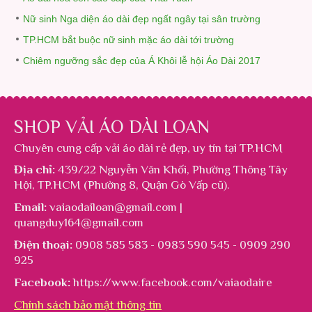
Nữ sinh Nga diện áo dài đẹp ngất ngây tại sân trường
TP.HCM bắt buộc nữ sinh mặc áo dài tới trường
Chiêm ngưỡng sắc đẹp của Á Khôi lễ hội Áo Dài 2017
SHOP VẢI ÁO DÀI LOAN
Chuyên cung cấp
vải áo dài rẻ đẹp
, uy tín tại TP.HCM
Địa chỉ:
439/22 Nguyễn Văn Khối, Phường Thông Tây
Hội, TP.HCM (Phường 8, Quận Gò Vấp cũ).
Email:
vaiaodailoan@gmail.com |
quangduy164@gmail.com
Điện thoại:
0908 585 583 - 0983 590 545 - 0909 290
925
Facebook:
https://www.facebook.com/vaiaodaire
Chính sách bảo mật thông tin