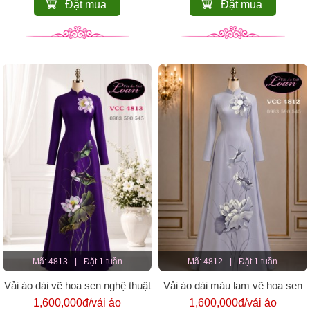
Đặt mua
Đặt mua
Mã: 4813
|
Đặt 1 tuần
Mã: 4812
|
Đặt 1 tuần
Vải áo dài vẽ hoa sen nghệ thuật
Vải áo dài màu lam vẽ hoa sen
đẹp
1,600,000đ/vải áo
1,600,000đ/vải áo