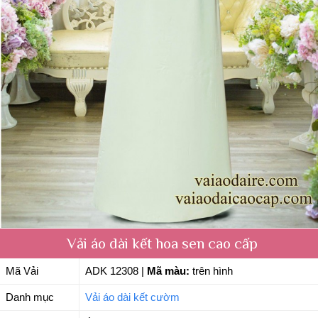
Vải áo dài kết hoa sen cao cấp
Mã Vải
ADK 12308
|
Mã màu:
trên hình
Danh mục
Vải áo dài kết cườm