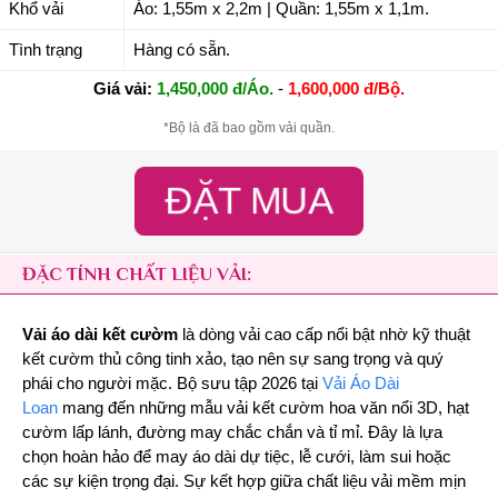
Khổ vải
Áo: 1,55m x 2,2m | Quần: 1,55m x 1,1m.
Tình trạng
Hàng có sẵn.
Giá vải:
1,450,000 đ/Áo.
-
1,600,000 đ/Bộ.
*Bộ là đã bao gồm vải quần.
ĐẶT MUA
ĐẶC TÍNH CHẤT LIỆU VẢI:
Vải áo dài kết cườm
là dòng vải cao cấp nổi bật nhờ kỹ thuật
kết cườm thủ công tinh xảo, tạo nên sự sang trọng và quý
phái cho người mặc. Bộ sưu tập 2026 tại
Vải Áo Dài
Loan
mang đến những mẫu vải kết cườm hoa văn nổi 3D, hạt
cườm lấp lánh, đường may chắc chắn và tỉ mỉ. Đây là lựa
chọn hoàn hảo để may áo dài dự tiệc, lễ cưới, làm sui hoặc
các sự kiện trọng đại. Sự kết hợp giữa chất liệu vải mềm mịn