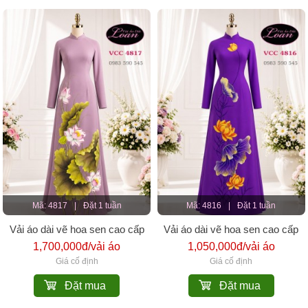
Mã: 4817
|
Đặt 1 tuần
Mã: 4816
|
Đặt 1 tuần
Vải áo dài vẽ hoa sen cao cấp
Vải áo dài vẽ hoa sen cao cấp
1,700,000đ/vải áo
1,050,000đ/vải áo
Giá cố định
Giá cố định
Đặt mua
Đặt mua