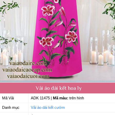
Vải áo dài kết hoa ly
Mã Vải
ADK 11475
|
Mã màu:
trên hình
Danh mục
Vải áo dài kết cườm