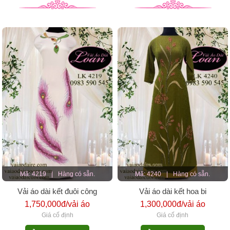
Mã: 4219
|
Hàng có sẵn.
Mã: 4240
|
Hàng có sẵn.
Vải áo dài kết đuôi công
Vải áo dài kết hoa bi
1,750,000đ/vải áo
1,300,000đ/vải áo
Giá cố định
Giá cố định