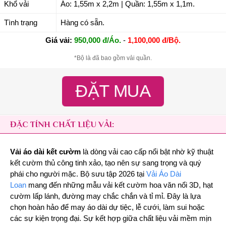
Khổ vải
Áo: 1,55m x 2,2m | Quần: 1,55m x 1,1m.
Tình trạng
Hàng có sẵn.
Giá vải:
950,000 đ/Áo.
-
1,100,000 đ/Bộ.
*Bộ là đã bao gồm vải quần.
ĐẶT MUA
ĐẶC TÍNH CHẤT LIỆU VẢI:
Vải áo dài kết cườm
là dòng vải cao cấp nổi bật nhờ kỹ thuật
kết cườm thủ công tinh xảo, tạo nên sự sang trọng và quý
phái cho người mặc. Bộ sưu tập 2026 tại
Vải Áo Dài
Loan
mang đến những mẫu vải kết cườm hoa văn nổi 3D, hạt
cườm lấp lánh, đường may chắc chắn và tỉ mỉ. Đây là lựa
chọn hoàn hảo để may áo dài dự tiệc, lễ cưới, làm sui hoặc
các sự kiện trọng đại. Sự kết hợp giữa chất liệu vải mềm mịn