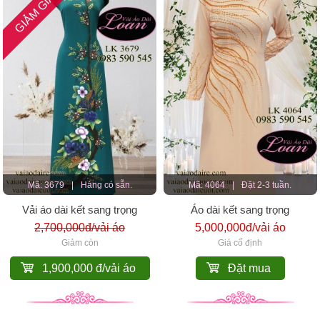
GIẢM GIÁ
Mã: 3679
|
Hàng có sẵn.
Mã: 4064
|
Đặt 2-3 tuần.
Vải áo dài kết sang trọng
Áo dài kết sang trọng
2,700,000đ/vải áo
5,000,000đ/vải áo
Giảm còn
Giá cố định
1,900,000 đ/vải áo
Đặt mua