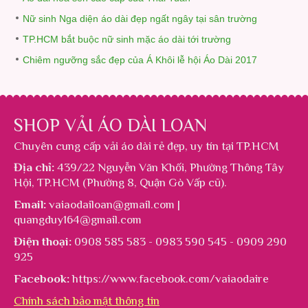
Nữ sinh Nga diện áo dài đẹp ngất ngây tại sân trường
TP.HCM bắt buộc nữ sinh mặc áo dài tới trường
Chiêm ngưỡng sắc đẹp của Á Khôi lễ hội Áo Dài 2017
SHOP VẢI ÁO DÀI LOAN
Chuyên cung cấp
vải áo dài rẻ đẹp
, uy tín tại TP.HCM
Địa chỉ:
439/22 Nguyễn Văn Khối, Phường Thông Tây
Hội, TP.HCM (Phường 8, Quận Gò Vấp cũ).
Email:
vaiaodailoan@gmail.com |
quangduy164@gmail.com
Điện thoại:
0908 585 583 - 0983 590 545 - 0909 290
925
Facebook:
https://www.facebook.com/vaiaodaire
Chính sách bảo mật thông tin