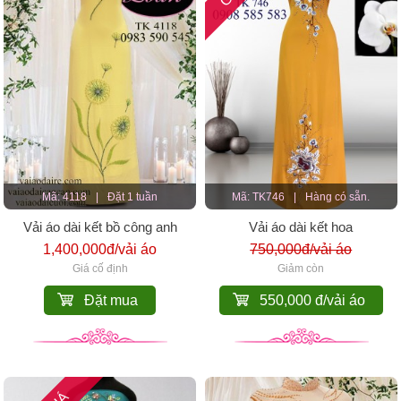
Mã: 4118
|
Đặt 1 tuần
Mã: TK746
|
Hàng có sẵn.
Vải áo dài kết bồ công anh
Vải áo dài kết hoa
1,400,000đ/vải áo
750,000đ/vải áo
Giá cố định
Giảm còn
Đặt mua
550,000 đ/vải áo