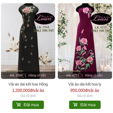
Mã: 3584
|
Hàng có sẵn.
Mã: 4251
|
Hàng có sẵn.
Vải áo dài kết hoa Hồng
Vải áo dài kết hoa ly
1,200,000đ/vải áo
950,000đ/vải áo
Giá cố định
Giá cố định
Đặt mua
Đặt mua