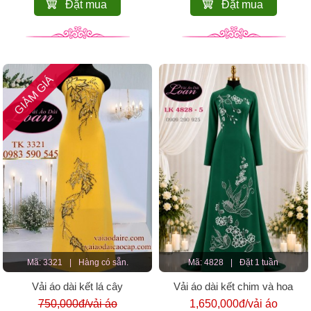
Đặt mua
Đặt mua
GIẢM GIÁ
Mã: 3321
|
Hàng có sẵn.
Mã: 4828
|
Đặt 1 tuần
Vải áo dài kết lá cây
Vải áo dài kết chim và hoa
750,000đ/vải áo
1,650,000đ/vải áo