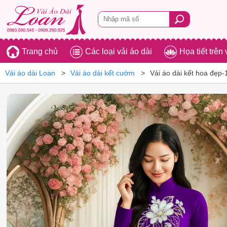
Trang chủ
Các loại vải áo dài
Họa tiết trên 
Vải áo dài Loan
Vải áo dài kết cườm
Vải áo dài kết hoa đẹp