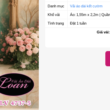
Danh mục
Vải áo dài kết cườm
Khổ vải
Áo: 1,55m x 2,2m | Quần
Tình trạng
Đặt 1 tuần
Giá vải: