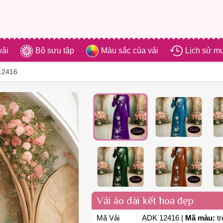
vải
Bộ sưu tập
Màu sắc của vải
Lịch sử m
-12416
Vải áo dài kết hoa đẹp
Mã Vải
ADK 12416
|
Mã màu:
tr