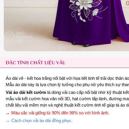
ĐẶC TÍNH CHẤT LIỆU VẢI:
Áo dài vẽ - kết hoa trắng nổi bật với họa tiết tinh tế trải dọc t
Mẫu áo dài này là lựa chọn lý tưởng cho phụ nữ yêu thích sự than
Vải áo dài kết cườm
là dòng vải cao cấp nổi bật nhờ kỹ thuật k
mẫu vải kết cườm hoa văn nổi 3D, hạt cườm lấp lánh, đường may c
chất liệu vải mềm mịn và nghệ thuật kết cườm tinh tế giúp tà áo d
→ Màu sắc vải giống từ 90% đến 98% so với hình ảnh.
→ Cách chọn vải áo dài đồng phục.