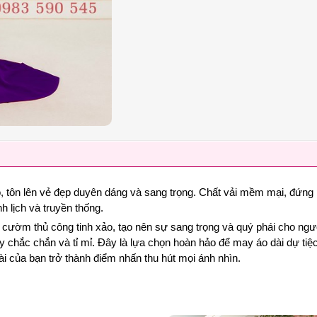
hân áo, tôn lên vẻ đẹp duyên dáng và sang trọng. Chất vải mềm mại, đứ
h lịch và truyền thống.
ết cườm thủ công tinh xảo, tạo nên sự sang trọng và quý phái cho ng
hắc chắn và tỉ mỉ. Đây là lựa chọn hoàn hảo để may áo dài dự tiệc, 
ài của bạn trở thành điểm nhấn thu hút mọi ánh nhìn.