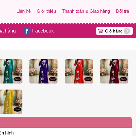
Liên hệ
Giới thiệu
Thanh toán & Giao hàng
Đổi trả
ua hàng
Facebook
Giỏ hàng
0
ên hình