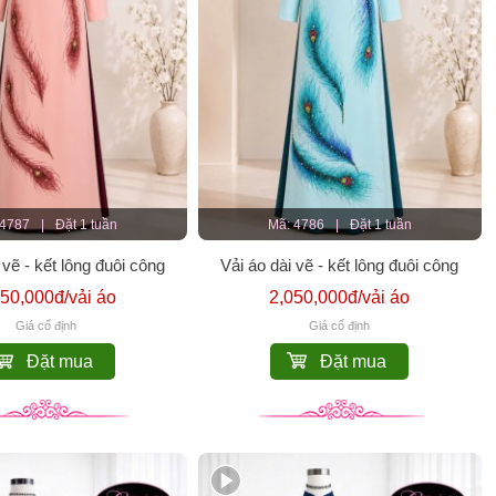
 4787
|
Đặt 1 tuần
Mã: 4786
|
Đặt 1 tuần
 vẽ - kết lông đuôi công
Vải áo dài vẽ - kết lông đuôi công
050,000đ/vải áo
2,050,000đ/vải áo
Giá cố định
Giá cố định
Đặt mua
Đặt mua