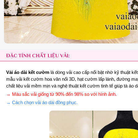
ĐẶC TÍNH CHẤT LIỆU VẢI:
Vải áo dài kết cườm
là dòng vải cao cấp nổi bật nhờ kỹ thuật k
mẫu vải kết cườm hoa văn nổi 3D, hạt cườm lấp lánh, đường may c
chất liệu vải mềm mịn và nghệ thuật kết cườm tinh tế giúp tà áo d
→ Màu sắc vải giống từ 90% đến 98% so với hình ảnh.
→ Cách chọn vải áo dài đồng phục.