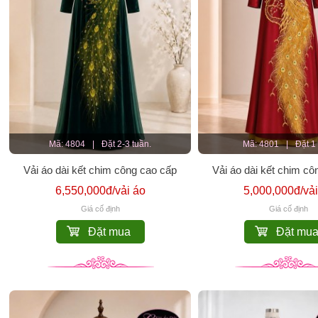
Mã: 4804
|
Đặt 2-3 tuần.
Mã: 4801
|
Đặt 1
Vải áo dài kết chim công cao cấp
Vải áo dài kết chim cô
6,550,000đ/vải áo
5,000,000đ/vải
Giá cố định
Giá cố định
Đặt mua
Đặt mu