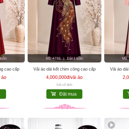
 tuần
Mã: 4799
|
Đặt 1 tuần
Mã:
ng cao cấp
Vải áo dài kết chim công cao cấp
Vải áo dài
 áo
4,000,000đ/vải áo
2,
Giá cố định
a
Đặt mua