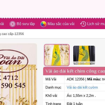
vải
Bộ sưu tập
Màu sắc của vải
Lịch sử m
ng cao cấp-12356
Vải áo dài kết chim công ca
Mã Vải
ADK 12356
|
Mã màu:
tr
Danh mục
Vải áo dài kết cườm
Khổ vải
Áo: 1,55m x 2,2m .
Tình trạng
Đặt 1 tuần