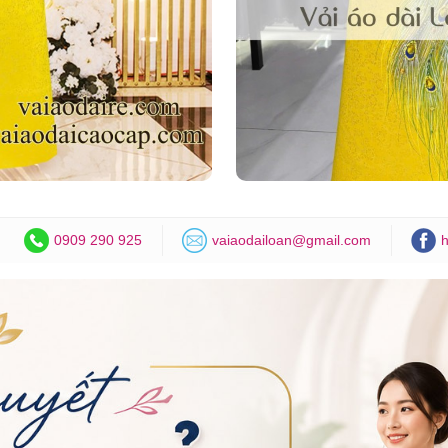
0909 290 925
vaiaodailoan@gmail.com
h