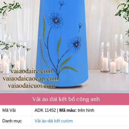
Vải áo dài kết bồ công anh
Mã Vải
ADK 11452
|
Mã màu:
trên hình
Danh mục
Vải áo dài kết cườm