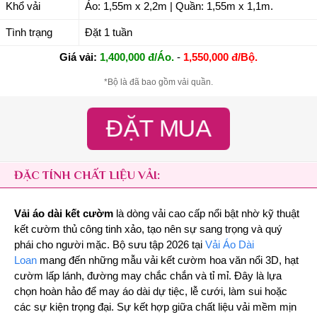
Khổ vải
Áo: 1,55m x 2,2m | Quần: 1,55m x 1,1m.
Tình trạng
Đặt 1 tuần
Giá vải:
1,400,000 đ/Áo.
-
1,550,000 đ/Bộ.
*Bộ là đã bao gồm vải quần.
ĐẶT MUA
ĐẶC TÍNH CHẤT LIỆU VẢI:
Vải áo dài kết cườm
là dòng vải cao cấp nổi bật nhờ kỹ thuật
kết cườm thủ công tinh xảo, tạo nên sự sang trọng và quý
phái cho người mặc. Bộ sưu tập 2026 tại
Vải Áo Dài
Loan
mang đến những mẫu vải kết cườm hoa văn nổi 3D, hạt
cườm lấp lánh, đường may chắc chắn và tỉ mỉ. Đây là lựa
chọn hoàn hảo để may áo dài dự tiệc, lễ cưới, làm sui hoặc
các sự kiện trọng đại. Sự kết hợp giữa chất liệu vải mềm mịn