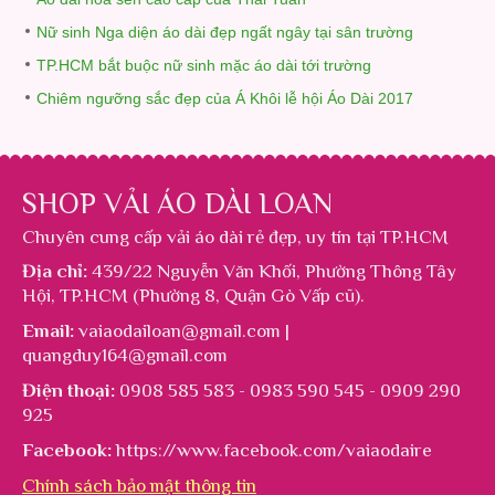
Nữ sinh Nga diện áo dài đẹp ngất ngây tại sân trường
TP.HCM bắt buộc nữ sinh mặc áo dài tới trường
Chiêm ngưỡng sắc đẹp của Á Khôi lễ hội Áo Dài 2017
SHOP VẢI ÁO DÀI LOAN
Chuyên cung cấp
vải áo dài rẻ đẹp
, uy tín tại TP.HCM
Địa chỉ:
439/22 Nguyễn Văn Khối, Phường Thông Tây
Hội, TP.HCM (Phường 8, Quận Gò Vấp cũ).
Email:
vaiaodailoan@gmail.com |
quangduy164@gmail.com
Điện thoại:
0908 585 583 - 0983 590 545 - 0909 290
925
Facebook:
https://www.facebook.com/vaiaodaire
Chính sách bảo mật thông tin